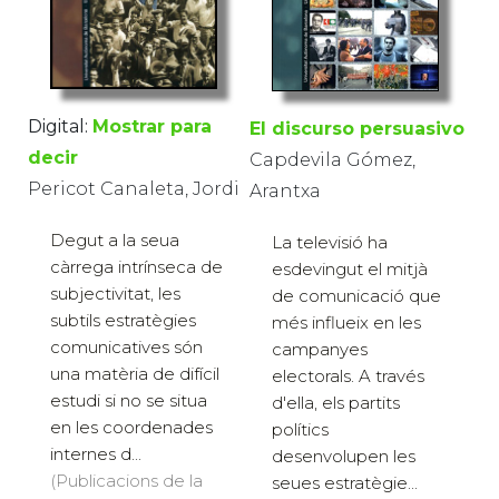
Digital:
Mostrar para
El discurso persuasivo
decir
Capdevila Gómez,
Pericot Canaleta, Jordi
Arantxa
Degut a la seua
La televisió ha
càrrega intrínseca de
esdevingut el mitjà
subjectivitat, les
de comunicació que
subtils estratègies
més influeix en les
comunicatives són
campanyes
una matèria de difícil
electorals. A través
estudi si no se situa
d'ella, els partits
en les coordenades
polítics
internes d...
desenvolupen les
(Publicacions de la
seues estratègie...