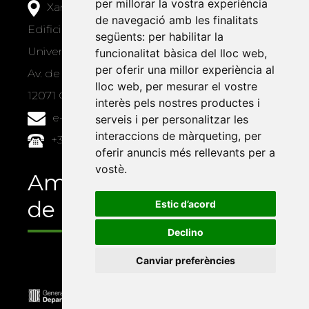
per millorar la vostra experiència
Xarxa Vives d'Universitats
de navegació amb les finalitats
Edifici Àgora
següents:
per habilitar la
Universitat Jaume I, local 10
funcionalitat bàsica del lloc web
,
per oferir una millor experiència al
Av. de Vicent Sos Baynat, s/n
lloc web
,
per mesurar el vostre
12071 Castelló de la Plana
interès pels nostres productes i
e-buc@vives.org
serveis i per personalitzar les
interaccions de màrqueting
,
per
+34 964 72 89 93
oferir anuncis més rellevants per a
vostè
.
Amb el suport
de
Estic d’acord
Declino
Canviar preferències