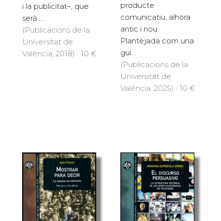
producte
i la publicitat–, que
comunicatiu, alhora
serà ...
antic i nou.
(Publicacions de la
Plantejada com una
Universitat de
gui...
València, 2018) · 10 €
(Publicacions de la
Universitat de
València, 2025) · 10 €