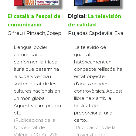
El català a l'espai de
Digital:
La televisión
comunicació
de calidad
Gifreu i Pinsach, Josep
Pujadas Capdevila, Eva
Llengua, poder i
La televisió de
comunicació
qualitat,
conformen la tríada
històricament un
àuria que determina
concepte relliscós, ha
la supervivència i
estat objecte
sostenibilitat de les
d'apassionades
cultures nacionals en
controvèrsies. Aquest
un món global.
llibre neix amb la
Aquest volum pretén
finalitat de
of...
proporcionar una
(Publicacions de la
carto...
Universitat de
(Publicacions de la
València, 2014) · 276
Universitat de