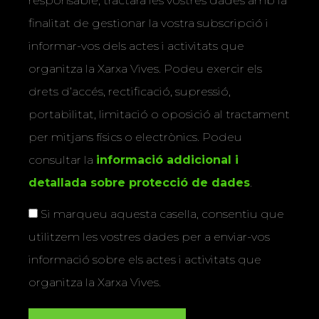
responsable, tractarà les vostres dades amb la
finalitat de gestionar la vostra subscripció i
informar-vos dels actes i activitats que
organitza la Xarxa Vives. Podeu exercir els
drets d’accés, rectificació, supressió,
portabilitat, limitació o oposició al tractament
per mitjans físics o electrònics. Podeu
consultar la
informació addicional i
detallada sobre protecció de dades
.
Si marqueu aquesta casella, consentiu que
utilitzem les vostres dades per a enviar-vos
informació sobre els actes i activitats que
organitza la Xarxa Vives.