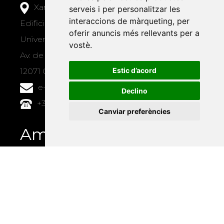
Xarxa Vives d'Universitats
serveis i per personalitzar les
interaccions de màrqueting
,
per
Edifici Àgora
oferir anuncis més rellevants per a
Universitat Jaume I, local 10
vostè
.
Av. de Vicent Sos Baynat, s/n
Estic d’acord
12071 Castelló de la Plana
e-buc@vives.org
Declino
+34 964 72 89 93
Canviar preferències
Amb el suport
de