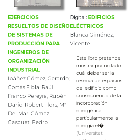
EJERCICIOS
Digital:
EDIFICIOS
RESUELTOS DE DISEÑO
ELÉCTRICOS
DE SISTEMAS DE
Blanca Giménez,
PRODUCCIÓN PARA
Vicente
INGENIEROS DE
Este libro pretende
ORGANIZACIÓN
mostrar por un lado
INDUSTRIAL
cuál deber ser la
Ibáñez Gómez, Gerardo;
reserva de espacios
Cortés Fibla, Raúl;
del edificio como
consecuencia de la
Franco Pereyra, Rubén
incorporación
Darío; Robert Flors, Mª
energética,
Del Mar; Gómez
particularmente la
Gasquet, Pedro
energía el�...
(Universitat