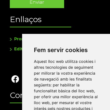
Enllaços
Programa de publicacions
Fem servir cookies
Editorials universitàries a Twitter
Aquest lloc web utilitza cookies i
altres tecnologies de seguiment
per millorar la vostra experiència
de navegació amb les finalitats
següents:
per habilitar la
funcionalitat bàsica del lloc web
,
Contacte
per oferir una millor experiència al
lloc web
,
per mesurar el vostre
interès pels nostres productes i