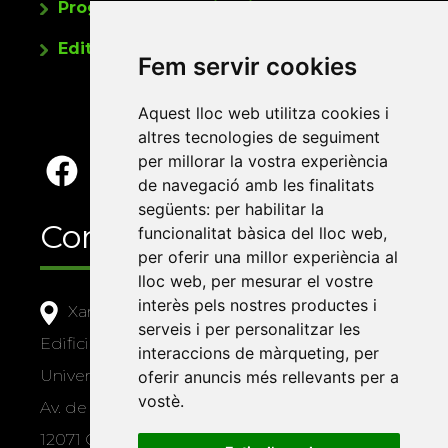
Programa de publicacions
Editorials universitàries a Twitter
Fem servir cookies
Aquest lloc web utilitza cookies i
altres tecnologies de seguiment
per millorar la vostra experiència
de navegació amb les finalitats
següents:
per habilitar la
Contacte
funcionalitat bàsica del lloc web
,
per oferir una millor experiència al
lloc web
,
per mesurar el vostre
interès pels nostres productes i
Xarxa Vives d'Universitats
serveis i per personalitzar les
Edifici Àgora
interaccions de màrqueting
,
per
Universitat Jaume I, local 10
oferir anuncis més rellevants per a
vostè
.
Av. de Vicent Sos Baynat, s/n
12071 Castelló de la Plana