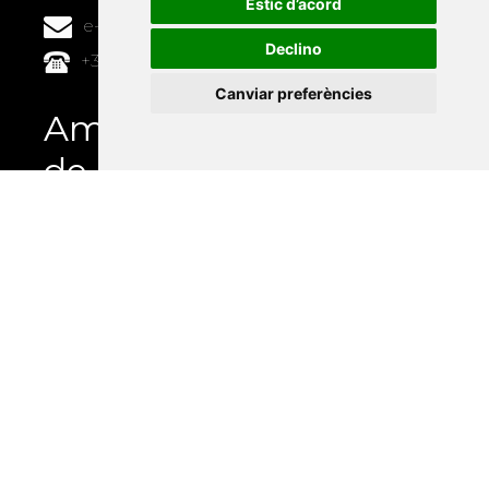
Estic d’acord
e-buc@vives.org
Declino
+34 964 72 89 93
Canviar preferències
Amb el suport
de
Universitat Abat Oliba CEU
•
Universitat d'Alacant
•