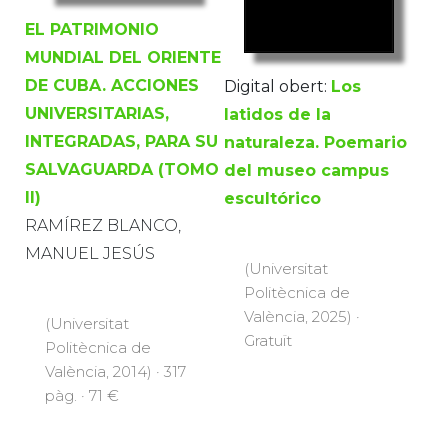
EL PATRIMONIO
MUNDIAL DEL ORIENTE
DE CUBA. ACCIONES
Digital obert:
Los
UNIVERSITARIAS,
latidos de la
INTEGRADAS, PARA SU
naturaleza. Poemario
SALVAGUARDA (TOMO
del museo campus
II)
escultórico
RAMÍREZ BLANCO,
MANUEL JESÚS
(Universitat
Politècnica de
València, 2025) ·
(Universitat
Gratuït
Politècnica de
València, 2014) · 317
pàg. · 71 €