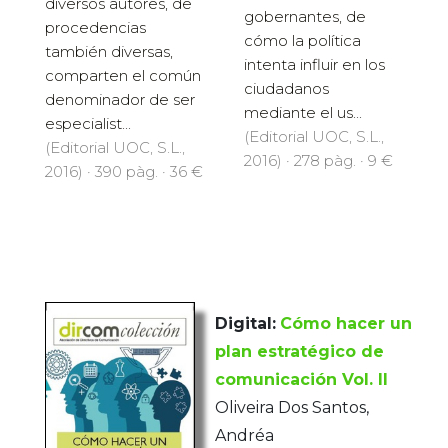
diversos autores, de
gobernantes, de
procedencias
cómo la política
también diversas,
intenta influir en los
comparten el común
ciudadanos
denominador de ser
mediante el us...
especialist...
(Editorial UOC, S.L.,
(Editorial UOC, S.L.,
2016) · 278 pàg. · 9 €
2016) · 390 pàg. · 36 €
Digital:
Cómo hacer un
plan estratégico de
comunicación Vol. II
Oliveira Dos Santos,
Andréa