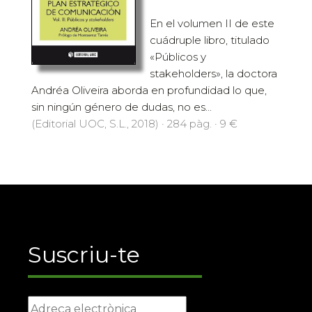
En el volumen II de este
cuádruple libro, titulado
«Públicos y
stakeholders», la doctora
Andréa Oliveira aborda en profundidad lo que,
sin ningún género de dudas, no es...
(Editorial UOC, S.L., 2018) · 284 pàg. · 9 €
Suscriu-te