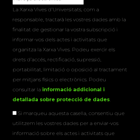
La Xarxa Vives d’Universitats, com a
responsable, tractarà les vostres dades amb la
finalitat de gestionar la vostra subscripció i
informar-vos dels actes i activitats que
organitza la Xarxa Vives. Podeu exercir els
drets d’accés, rectificació, supressió,
portabilitat, limitació o oposició al tractament
per mitjans físics o electrònics. Podeu
consultar la
informació addicional i
detallada sobre protecció de dades
.
Si marqueu aquesta casella, consentiu que
utilitzem les vostres dades per a enviar-vos
informació sobre els actes i activitats que