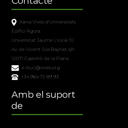
Contacte
Xarxa Vives d'Universitats
Edifici Àgora
Universitat Jaume I, local 10
Av. de Vicent Sos Baynat, s/n
12071 Castelló de la Plana
e-buc@vives.org
+34 964 72 89 93
Amb el suport
de