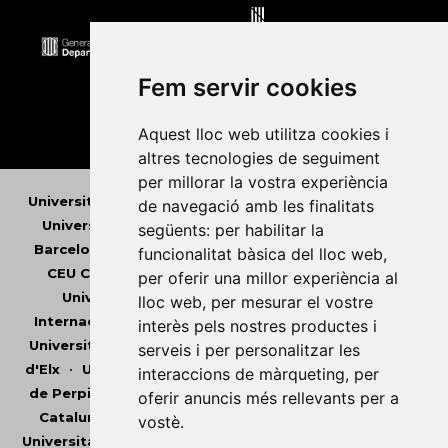
Fem servir cookies
Aquest lloc web utilitza cookies i
altres tecnologies de seguiment
per millorar la vostra experiència
Universitat Abat Oliba CEU
•
Universitat d'Alacant
•
de navegació amb les finalitats
Universitat d'Andorra
•
Universitat Autònoma de
següents:
per habilitar la
Barcelona
•
Universitat de Barcelona
•
Universitat
funcionalitat bàsica del lloc web
,
CEU Cardenal Herrera
•
Universitat de Girona
•
per oferir una millor experiència al
Universitat de les Illes Balears
•
Universitat
lloc web
,
per mesurar el vostre
Internacional de Catalunya
•
Universitat Jaume I
•
interès pels nostres productes i
Universitat de Lleida
•
Universitat Miguel Hernández
serveis i per personalitzar les
d'Elx
•
Universitat Oberta de Catalunya
•
Universitat
interaccions de màrqueting
,
per
de Perpinyà Via Domitia
•
Universitat Politècnica de
oferir anuncis més rellevants per a
Catalunya
•
Universitat Politècnica de València
•
vostè
.
Universitat Pompeu Fabra
•
Universitat Ramon Llull
•