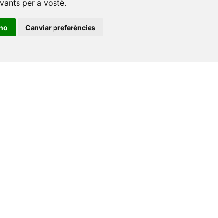
evants per a vostè
.
ino
Canviar preferències
•
Universitat de Barcelona
•
Universitat CEU Cardenal
itat Jaume I
•
Universitat de Lleida
•
Universitat Miguel
ca de Catalunya
•
Universitat Politècnica de València
•
t de València
•
Universitat de Vic - Universitat Central de