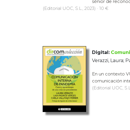
sénior de reconoc
(Editorial UOC, S.L., 2023) · 10 €
Digital:
Comuni
Verazzi, Laura; P
En un contexto V
comunicación inte
(Editorial UOC, S.L