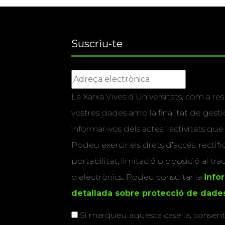
Suscriu-te
La Xarxa Vives d’Universitats, com a res
vostres dades amb la finalitat de gestio
informar-vos dels actes i activitats que
Podeu exercir els drets d’accés, rectifi
portabilitat, limitació o oposició al tr
o electrònics. Podeu consultar la
info
detallada sobre protecció de dade
Si marqueu aquesta casella, consenti