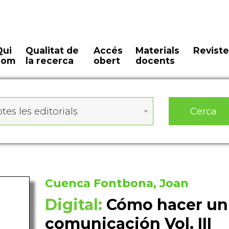
Qui
Qualitat de
Accés
Materials
Reviste
som
la recerca
obert
docents
Cerca
tes les editorials
Cuenca Fontbona, Joan
Digital:
Cómo hacer un 
comunicación Vol. III