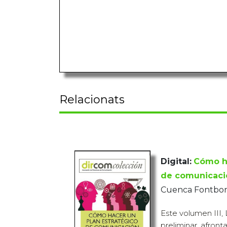
Relacionats
Digital:
Cómo ha
de comunicación
Cuenca Fontbon
Este volumen III, 
preliminar, afront