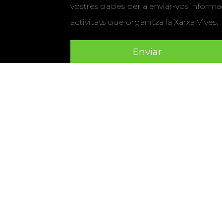
vostres dades per a enviar-vos informac
activitats que organitza la Xarxa Vives.
Universitat Abat Oliba CEU
•
Universitat d'Alacant
•
Herrera
•
Universitat de Girona
•
Universitat de les Ill
Hernández d'Elx
•
Universitat Oberta de Catalunya
•
Universitat Pompeu Fabra
•
Universitat Ramon Llull
•
U