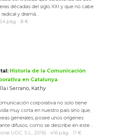
eras décadas del siglo XXI y que no cabe
adical y dramá...
254 pàg. · 8 €
tal:
Historia de la Comunicación
porativa en Catalunya
lla i Serrano, Kathy
omunicación corporativa no solo tiene
vida muy corta en nuestro país sino que,
íneas generales, posee unos orígenes
ante difusos, como se describe en este ...
orial UOC, S.L., 2016) · 416 pàg. · 11 €