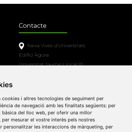
Contacte
Xarxa Vives d'Universitats
Edifici Àgora
Universitat Jaume I, local 10
es a
Av. de Vicent Sos Baynat, s/n
kies
12071 Castelló de la Plana
e-buc@vives.org
a cookies i altres tecnologies de seguiment per
+34 964 72 89 93
riència de navegació amb les finalitats següents:
per
at bàsica del lloc web
,
per oferir una millor
Amb el suport
,
per mesurar el vostre interès pels nostres
de
er personalitzar les interaccions de màrqueting
,
per