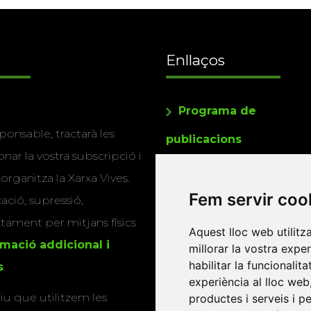
Enllaços
Programa de
ponsable, tractarà les
publicacions
nar la vostra subscripció i
Editorials universitàri
 organitza la Xarxa Vives.
Fem servir coo
Twitter
cació, supressió,
actament per mitjans físics
Aquest lloc web utilitz
rmació addicional i
millorar la vostra expe
habilitar la funcionalit
s
.
experiència al lloc web
u que utilitzem les
productes i serveis i p