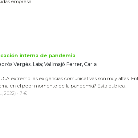
idas empresa...
cación interna de pandemia
adrós Vergés, Laia; Vallmajó Ferrer, Carla
UCA extremo las exigencias comunicativas son muy altas. En
rna en el peor momento de la pandemia? Esta publica...
., 2022) · 7 €