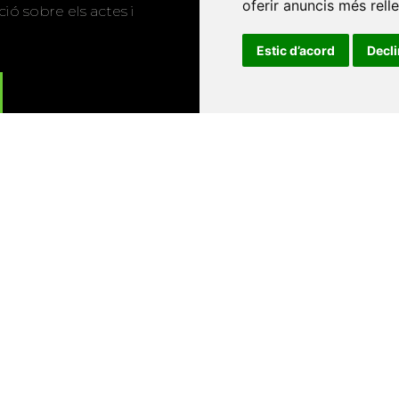
oferir anuncis més rell
ió sobre els actes i
Estic d’acord
Decl
Universitat d'Andorra
•
Universitat Autònoma de Barcelona
es Balears
•
Universitat Internacional de Catalunya
•
Univers
Universitat de Perpinyà Via Domitia
•
Universitat Politècni
niversitat Rovira i Virgili
•
Universitat de Sàsser
•
Universita
Catalunya