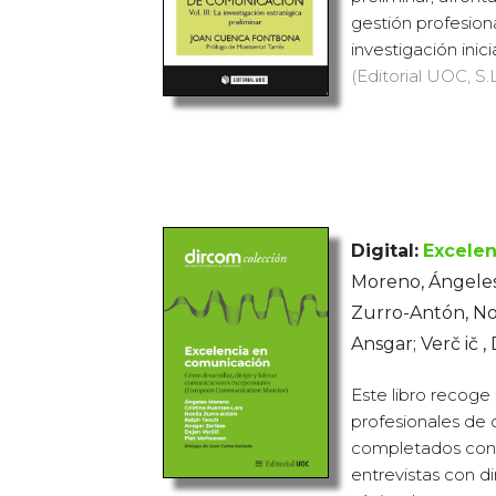
gestión profesion
investigación inic
(Editorial UOC, S.L
Digital:
Excele
Moreno, Ángeles;
Zurro-Antón, Noe
Ansgar; Verč ič ,
Este libro recoge
profesionales de
completados con 
entrevistas con d