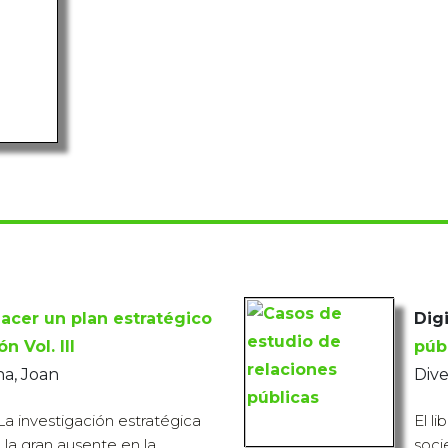
cer un plan estratégico
Digi
 Vol. III
púb
a, Joan
Dive
La investigación estratégica
El l
a la gran ausente en la
soci