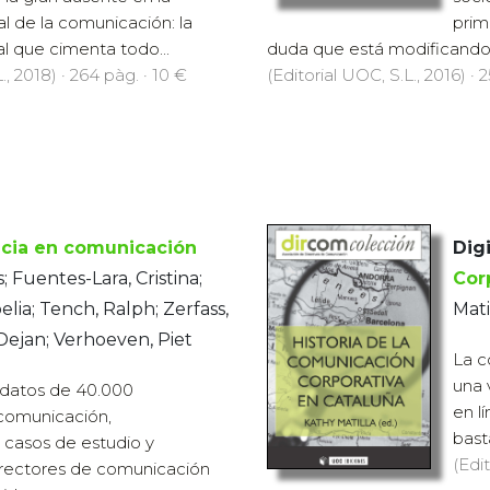
al de la comunicación: la
prim
ial que cimenta todo...
duda que está modificando r
., 2018) · 264 pàg. · 10 €
(Editorial UOC, S.L., 2016) · 
ncia en comunicación
Digi
 Fuentes-Lara, Cristina;
Cor
lia; Tench, Ralph; Zerfass,
Mati
 Dejan; Verhoeven, Piet
La c
una 
 datos de 40.000
en l
 comunicación,
bast
casos de estudio y
(Edit
irectores de comunicación