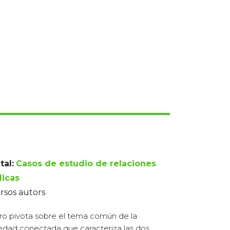
tal:
Casos de estudio de relaciones
licas
rsos autors
ibro pivota sobre el tema común de la
edad conectada que caracteriza las dos