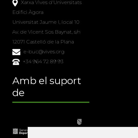
Xarxa Vives d'Universitats
Edifici Àgora
Universitat Jaume I, local 10
Av. de Vicent Sos Baynat, s/n
12071 Castelló de la Plana
e-buc@vives.org
+34 964 72 89 93
Amb el suport
de