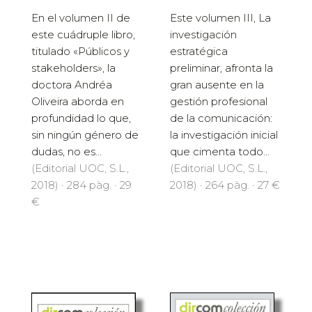
En el volumen II de
Este volumen III, La
este cuádruple libro,
investigación
titulado «Públicos y
estratégica
stakeholders», la
preliminar, afronta la
doctora Andréa
gran ausente en la
Oliveira aborda en
gestión profesional
profundidad lo que,
de la comunicación:
sin ningún género de
la investigación inicial
dudas, no es...
que cimenta todo...
(Editorial UOC, S.L.,
(Editorial UOC, S.L.,
2018) · 284 pàg. · 29
2018) · 264 pàg. · 27 €
€