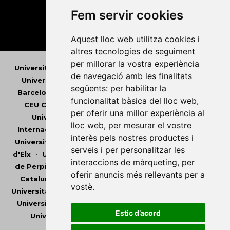
Fem servir cookies
Aquest lloc web utilitza cookies i
altres tecnologies de seguiment
per millorar la vostra experiència
Universitat Abat Oliba CEU
•
Universitat d'Alacant
•
de navegació amb les finalitats
Universitat d'Andorra
•
Universitat Autònoma de
següents:
per habilitar la
Barcelona
•
Universitat de Barcelona
•
Universitat
funcionalitat bàsica del lloc web
,
CEU Cardenal Herrera
•
Universitat de Girona
•
per oferir una millor experiència al
Universitat de les Illes Balears
•
Universitat
lloc web
,
per mesurar el vostre
Internacional de Catalunya
•
Universitat Jaume I
•
interès pels nostres productes i
Universitat de Lleida
•
Universitat Miguel Hernández
serveis i per personalitzar les
d'Elx
•
Universitat Oberta de Catalunya
•
Universitat
interaccions de màrqueting
,
per
de Perpinyà Via Domitia
•
Universitat Politècnica de
oferir anuncis més rellevants per a
Catalunya
•
Universitat Politècnica de València
•
vostè
.
Universitat Pompeu Fabra
•
Universitat Ramon Llull
•
Universitat Rovira i Virgili
•
Universitat de Sàsser
•
Estic d’acord
Universitat de València
•
Universitat de Vic -
Universitat Central de Catalunya