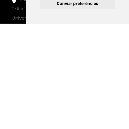
Canviar preferències
Edifici Àgora
Universitat Jaume I, local 10
Av. de Vicent Sos Baynat, s/n
12071 Castelló de la Plana
e-buc@vives.org
+34 964 72 89 93
Amb el suport
de