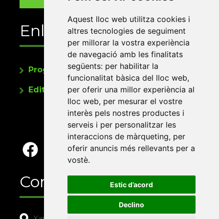
Aquest lloc web utilitza cookies i
Enllaços
altres tecnologies de seguiment
per millorar la vostra experiència
de navegació amb les finalitats
següents:
per habilitar la
Programa de publicacions
funcionalitat bàsica del lloc web
,
per oferir una millor experiència al
Editorials universitàries a Twitter
lloc web
,
per mesurar el vostre
interès pels nostres productes i
serveis i per personalitzar les
interaccions de màrqueting
,
per
oferir anuncis més rellevants per a
vostè
.
Contacte
Estic d’acord
Declino
Xarxa Vives d'Universitats