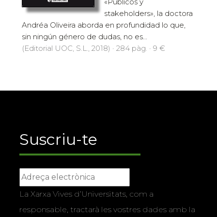
«Públicos y
stakeholders», la doctora
Andréa Oliveira aborda en profundidad lo que,
sin ningún género de dudas, no es...
(Editorial UOC, S.L., 2018) · 284 pàg. · 9 €
Suscriu-te
La Xarxa Vives d’Universitats, com a
responsable, tractarà les vostres dades amb la