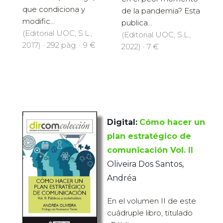
que condiciona y
de la pandemia? Esta
modific...
publica...
(Editorial UOC, S.L.,
(Editorial UOC, S.L.,
2017) · 292 pàg. · 9 €
2022) · 7 €
Digital:
Cómo hacer un
plan estratégico de
comunicación Vol. II
Oliveira Dos Santos,
Andréa
En el volumen II de este
cuádruple libro, titulado