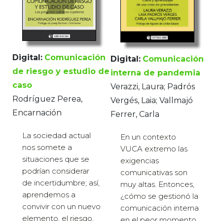
Digital:
Comunicación
Digital:
Comunicación
de riesgo y estudio de
interna de pandemia
caso
Verazzi, Laura; Padrós
Rodríguez Perea,
Vergés, Laia; Vallmajó
Encarnación
Ferrer, Carla
La sociedad actual
En un contexto
nos somete a
VUCA extremo las
situaciones que se
exigencias
podrían considerar
comunicativas son
de incertidumbre; así,
muy altas. Entonces,
aprendemos a
¿cómo se gestionó la
convivir con un nuevo
comunicación interna
elemento, el riesgo,
en el peor momento