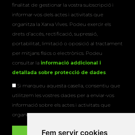
finalitat de gestionar la vostra subscripció i
informar-vos dels actes i activitats que
organitza la Xarxa Vives. Podeu exercir els
drets d’accés, rectificació, supressió,
portabilitat, limitació o oposició al tractament
per mitjans físics o electrònics. Podeu
consultar la
informació addicional i
detallada sobre protecció de dades
.
Si marqueu aquesta casella, consentiu que
utilitzem les vostres dades per a enviar-vos
informació sobre els actes i activitats que
organitza la Xarxa Vives.
Fem servir cookies