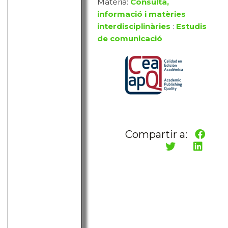
Matèria:
Consulta,
informació i matèries
interdisciplinàries
:
Estudis
de comunicació
Compartir a: