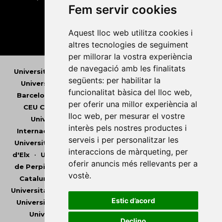
Fem servir cookies
Aquest lloc web utilitza cookies i
altres tecnologies de seguiment
per millorar la vostra experiència
de navegació amb les finalitats
Universitat Abat Oliba CEU
•
Universitat d'Alacant
•
següents:
per habilitar la
Universitat d'Andorra
•
Universitat Autònoma de
funcionalitat bàsica del lloc web
,
Barcelona
•
Universitat de Barcelona
•
Universitat
per oferir una millor experiència al
CEU Cardenal Herrera
•
Universitat de Girona
•
lloc web
,
per mesurar el vostre
Universitat de les Illes Balears
•
Universitat
interès pels nostres productes i
Internacional de Catalunya
•
Universitat Jaume I
•
serveis i per personalitzar les
Universitat de Lleida
•
Universitat Miguel Hernández
interaccions de màrqueting
,
per
d'Elx
•
Universitat Oberta de Catalunya
•
Universitat
oferir anuncis més rellevants per a
de Perpinyà Via Domitia
•
Universitat Politècnica de
vostè
.
Catalunya
•
Universitat Politècnica de València
•
Universitat Pompeu Fabra
•
Universitat Ramon Llull
•
Estic d’acord
Universitat Rovira i Virgili
•
Universitat de Sàsser
•
Universitat de València
•
Universitat de Vic -
Declino