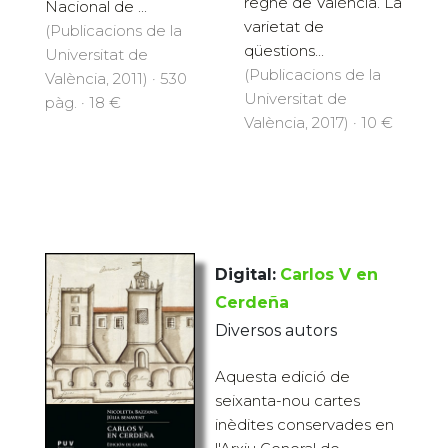
regne de València. La
Nacional de ...
varietat de
(Publicacions de la
qüestions...
Universitat de
(Publicacions de la
València, 2011) · 530
Universitat de
pàg. · 18 €
València, 2017) · 10 €
Digital:
Carlos V en
Cerdeña
Diversos autors
Aquesta edició de
seixanta-nou cartes
inèdites conservades en