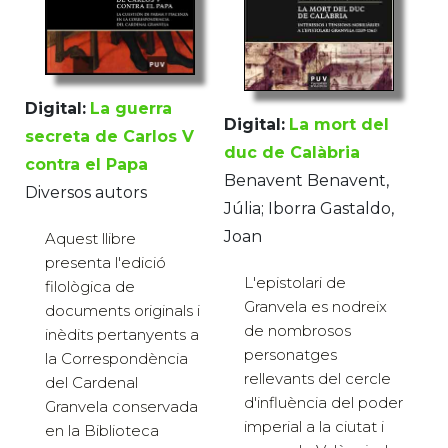
Digital:
La guerra
Digital:
La mort del
secreta de Carlos V
duc de Calàbria
contra el Papa
Benavent Benavent,
Diversos autors
Júlia; Iborra Gastaldo,
Joan
Aquest llibre
presenta l'edició
L'epistolari de
filològica de
Granvela es nodreix
documents originals i
de nombrosos
inèdits pertanyents a
personatges
la Correspondència
rellevants del cercle
del Cardenal
d'influència del poder
Granvela conservada
imperial a la ciutat i
en la Biblioteca