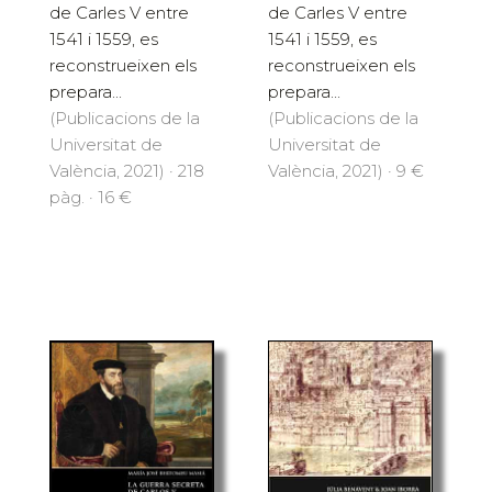
de Carles V entre
de Carles V entre
1541 i 1559, es
1541 i 1559, es
reconstrueixen els
reconstrueixen els
prepara...
prepara...
(Publicacions de la
(Publicacions de la
Universitat de
Universitat de
València, 2021) · 218
València, 2021) · 9 €
pàg. · 16 €