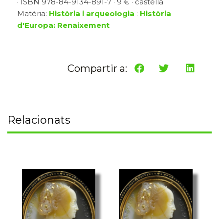
· ISBN 978-84-9134-891-7 · 9 € · castellà
Matèria:
Història i arqueologia
:
Història
d'Europa: Renaixement
Compartir a:
Relacionats