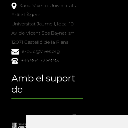
Xarxa Vives d'Universitats
Edifici Àgora
Universitat Jaume I, local 10
Av. de Vicent Sos Baynat, s/n
12071 Castelló de la Plana
e-buc@vives.org
+34 964 72 89 93
Amb el suport
de