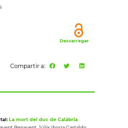
à
Descarregar
Compartir a:
tal:
La mort del duc de Calàbria
vent Benavent, Júlia; Iborra Gastaldo,