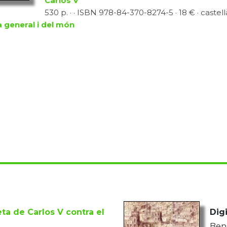
Carlos V
530 p. · · ISBN 978-84-370-8274-5 · 18 € · castell
a general i del món
ta de Carlos V contra el
Digi
Bena