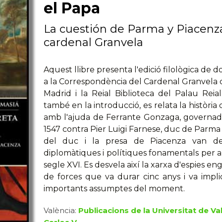
el Papa
La cuestión de Parma y Piacenz
cardenal Granvela
Aquest llibre presenta l'edició filològica de 
a la Correspondència del Cardenal Granvela c
Madrid i la Reial Biblioteca del Palau Rei
també en la introducció, es relata la història
amb l'ajuda de Ferrante Gonzaga, governador
1547 contra Pier Luigi Farnese, duc de Parma i 
del duc i la presa de Piacenza van des
diplomàtiques i polítiques fonamentals per a 
segle XVI. Es desvela així la xarxa d'espies 
de forces que va durar cinc anys i va impli
importants assumptes del moment.
València:
Publicacions de la Universitat de Va