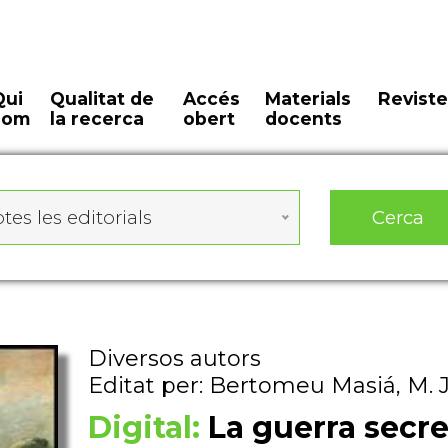
Qui
Qualitat de
Accés
Materials
Reviste
som
la recerca
obert
docents
Cerca
tes les editorials
Diversos autors
Editat per: Bertomeu Masiá, M. 
Digital:
La guerra secre