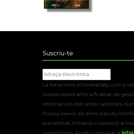
Suscriu-te
La Xarxa Vives d’Universitats, com a res
vostres dades amb la finalitat de gestio
informar-vos dels actes i activitats que
Podeu exercir els drets d’accés, rectifi
portabilitat, limitació o oposició al tr
o electrònics. Podeu consultar la
info