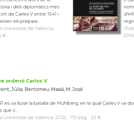
ònia i dels diplomàtics més
nomb
ort de Carles V entre 1541 i
d'inf
eixen els prepara...
regn
a Universitat de València,
(Pub
16 €
2016)
ue ordenó Carlos V
nt, Júlia; Bertomeu Masiá, M. José
47 es va lliurar la batalla de Mühlberg, en la qual Carles V va d
que s’...
a Universitat de València, 2012) · 172 pàg. · 20 €