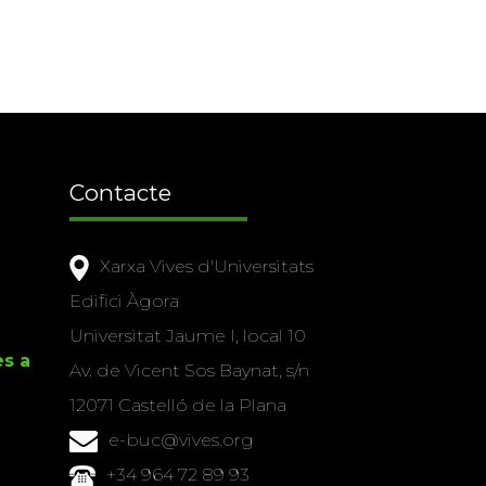
Contacte
Xarxa Vives d'Universitats
Edifici Àgora
Universitat Jaume I, local 10
es a
Av. de Vicent Sos Baynat, s/n
12071 Castelló de la Plana
e-buc@vives.org
+34 964 72 89 93