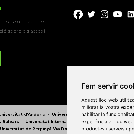
s
.
u que utilitzem les
ió sobre els actes i
Fem servir coo
Aquest lloc web utilitz
millorar la vostra expe
habilitar la funcionalit
Universitat d'Andorra
•
Universitat Autònoma de Barcelona
experiència al lloc web
es Balears
•
Universitat Internacional de Catalunya
•
Univers
productes i serveis i p
Universitat de Perpinyà Via Domitia
•
Universitat Politècni