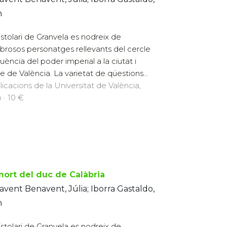
n
istolari de Granvela es nodreix de
rosos personatges rellevants del cercle
luència del poder imperial a la ciutat i
e de València. La varietat de qüestions...
licacions de la Universitat de València,
 · 10 €
mort del duc de Calàbria
vent Benavent, Júlia; Iborra Gastaldo,
n
istolari de Granvela es nodreix de