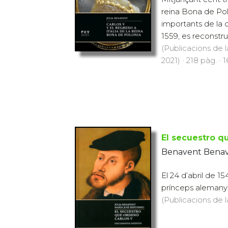
reina Bona de Pol
importants de la c
1559, es reconstru
(Publicacions de l
2021) · 218 pàg. · 
El secuestro q
Benavent Benave
El 24 d’abril de 15
prínceps alemanys 
(Publicacions de l