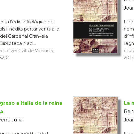
Joa
nta l’edició filològica de
L'ep
s i inèdits pertanyents a la
nomb
del Cardenal Granvela
d'inf
iblioteca Naci...
regn
a Universitat de València,
(Pub
 32 €
2017)
greso a Italia de la reina
La 
ia
Bena
nt, Júlia
Joa
es cartes inèdites de la
L'ep