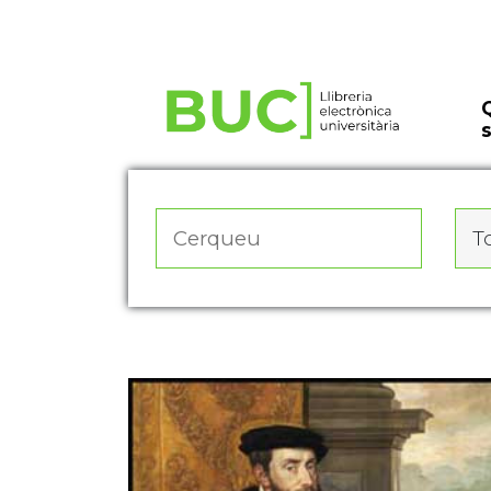
Actualitza les preferències de les cookies
To