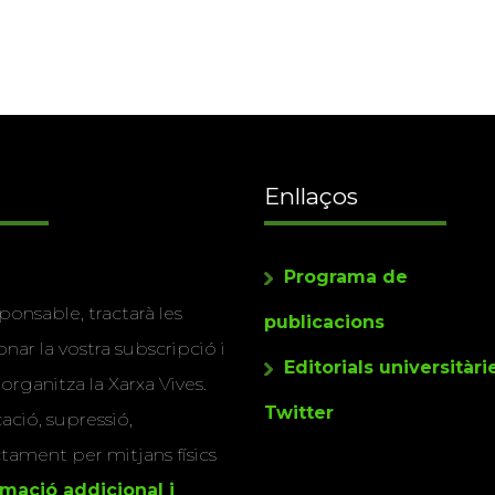
Enllaços
Programa de
ponsable, tractarà les
publicacions
nar la vostra subscripció i
Editorials universitàri
 organitza la Xarxa Vives.
Twitter
cació, supressió,
actament per mitjans físics
rmació addicional i