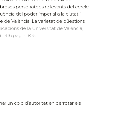
rosos personatges rellevants del cercle
luència del poder imperial a la ciutat i
e de València. La varietat de qüestions...
licacions de la Universitat de València,
 · 316 pàg. · 18 €
onar un colp d’autoritat en derrotar els