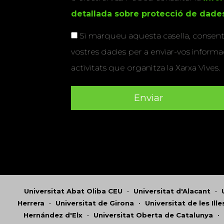
detallada sobre protecció de dade
Si marqueu aquesta casella, consenti
vostres dades per a enviar-vos informac
activitats que organitza la Xarxa Vives.
Universitat Abat Oliba CEU
•
Universitat d'Alacant
•
Herrera
•
Universitat de Girona
•
Universitat de les Ill
Hernández d'Elx
•
Universitat Oberta de Catalunya
•