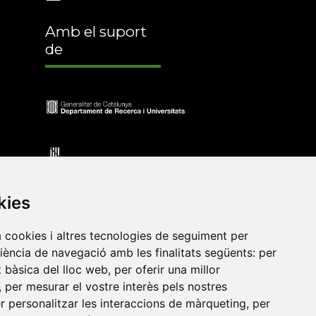
Amb el suport
de
kies
a cookies i altres tecnologies de seguiment per
riència de navegació amb les finalitats següents:
per
at bàsica del lloc web
,
per oferir una millor
•
Universitat de Barcelona
•
Universitat CEU Cardenal
,
per mesurar el vostre interès pels nostres
itat Jaume I
•
Universitat de Lleida
•
Universitat Miguel
er personalitzar les interaccions de màrqueting
,
per
ca de Catalunya
•
Universitat Politècnica de València
•