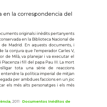
a en la correspondencia del
documents originals i inèdits pertanyents
onservada en la Biblioteca Nacional de
al de Madrid. En aquests documents, i
 de la conjura que l'emperador Carles V,
 de Milà, va planejar i va executar el
Piacenza i fill del papa Pau III. La mort
lligar tota una sèrie de reaccions
entendre la política imperial de mitjan
engegada per ambdues faccions en un joc
car els més alts personatges i els més
lència
, 2011 ·
Documentos Inéditos de