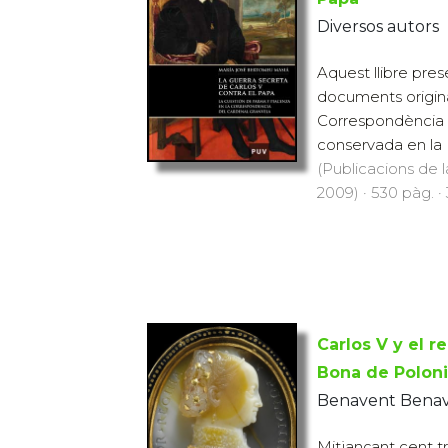
Diversos autors
Aquest llibre prese
documents original
Correspondència 
conservada en la B
(Publicacions de l
2009) · 530 pàg. ·
Carlos V y el re
Bona de Polon
Benavent Benave
Mitjançant cent tr