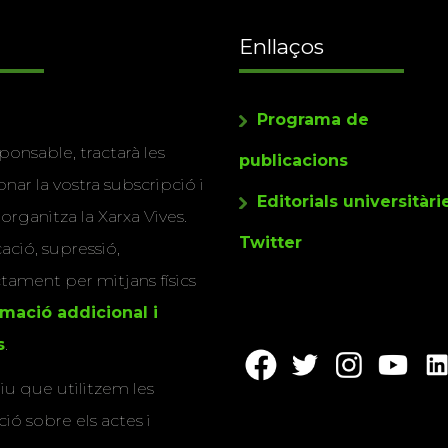
Enllaços
Programa de
ponsable, tractarà les
publicacions
nar la vostra subscripció i
Editorials universitàri
 organitza la Xarxa Vives.
Twitter
cació, supressió,
actament per mitjans físics
rmació addicional i
s
.
u que utilitzem les
ió sobre els actes i