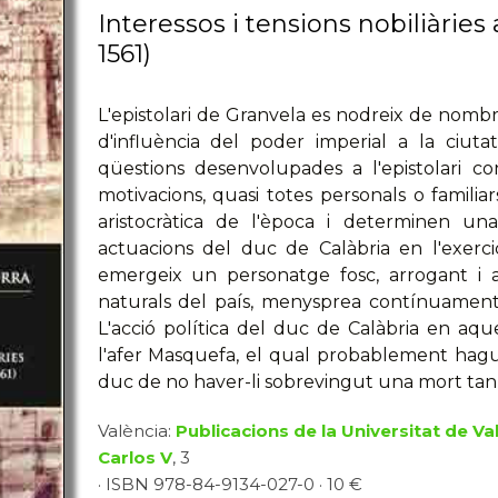
Interessos i tensions nobiliàries 
1561)
L'epistolari de Granvela es nodreix de nombr
d'influència del poder imperial a la ciuta
qüestions desenvolupades a l'epistolari con
motivacions, quasi totes personals o famili
aristocràtica de l'època i determinen una
actuacions del duc de Calàbria en l'exercici
emergeix un personatge fosc, arrogant i a
naturals del país, menysprea contínuament el
L'acció política del duc de Calàbria en a
l'afer Masquefa, el qual probablement hagués
duc de no haver-li sobrevingut una mort tan
València:
Publicacions de la Universitat de Va
Carlos V
, 3
· ISBN 978-84-9134-027-0 · 10 €