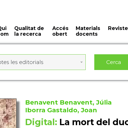
Qui
Qualitat de
Accés
Materials
Reviste
som
la recerca
obert
docents
Cerca
tes les editorials
Benavent Benavent, Júlia
Iborra Gastaldo, Joan
Digital:
La mort del duc