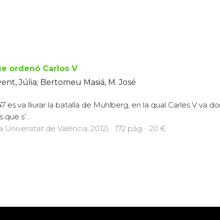
ue ordenó Carlos V
nt, Júlia; Bertomeu Masiá, M. José
47 es va lliurar la batalla de Mühlberg, en la qual Carles V va d
que s’...
a Universitat de València, 2012) · 172 pàg. · 20 €