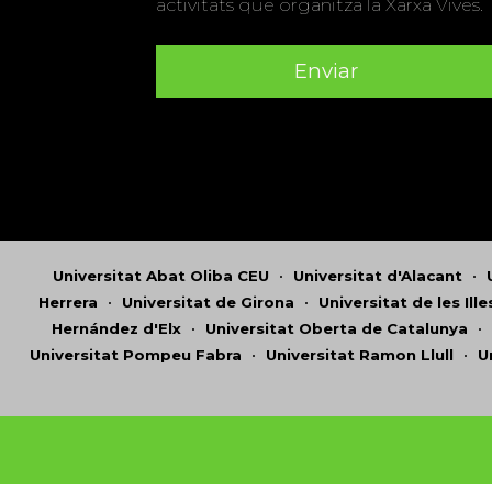
activitats que organitza la Xarxa Vives.
Universitat Abat Oliba CEU
•
Universitat d'Alacant
•
Herrera
•
Universitat de Girona
•
Universitat de les Ill
Hernández d'Elx
•
Universitat Oberta de Catalunya
•
Universitat Pompeu Fabra
•
Universitat Ramon Llull
•
U