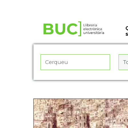
Actualitza les preferències de les cookies
To