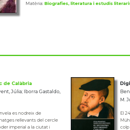
Matèria:
Biografies, literatura i estudis literari
c de Calàbria
Digi
t, Júlia; Iborra Gastaldo,
Bena
M. J
anvela es nodreix de
El 24
tges rellevants del cercle
Mühl
der imperial a la ciutat i
colp