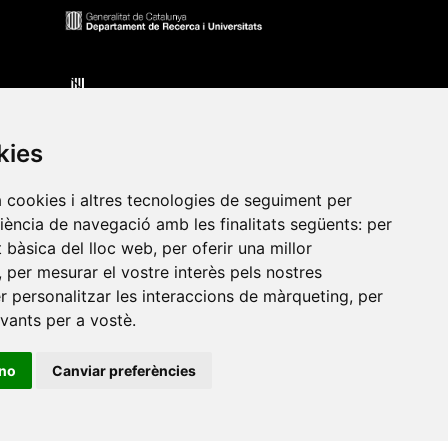
kies
a cookies i altres tecnologies de seguiment per
riència de navegació amb les finalitats següents:
per
at bàsica del lloc web
,
per oferir una millor
•
Universitat de Barcelona
•
Universitat CEU Cardenal
,
per mesurar el vostre interès pels nostres
itat Jaume I
•
Universitat de Lleida
•
Universitat Miguel
er personalitzar les interaccions de màrqueting
,
per
ca de Catalunya
•
Universitat Politècnica de València
•
evants per a vostè
.
t de València
•
Universitat de Vic - Universitat Central de
ino
Canviar preferències
ats