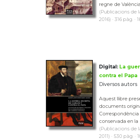
regne de València.
(Publicacions de l
2016) · 316 pàg. · 
Digital:
La guer
contra el Papa
Diversos autors
Aquest llibre prese
documents original
Correspondència 
conservada en la B
(Publicacions de l
2011) · 530 pàg. · 