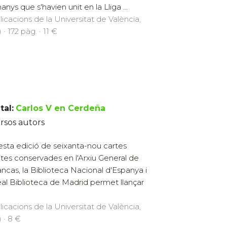
anys que s'havien unit en la Lliga ...
licacions de la Universitat de València,
 · 172 pàg. · 11 €
tal:
Carlos V en Cerdeña
rsos autors
sta edició de seixanta-nou cartes
ites conservades en l'Arxiu General de
ncas, la Biblioteca Nacional d'Espanya i
eal Biblioteca de Madrid permet llançar
licacions de la Universitat de València,
) · 8 €