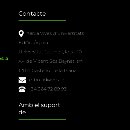
Contacte
Xarxa Vives d'Universitats
Edifici Àgora
Universitat Jaume I, local 10
es a
Av. de Vicent Sos Baynat, s/n
12071 Castelló de la Plana
e-buc@vives.org
+34 964 72 89 93
Amb el suport
de