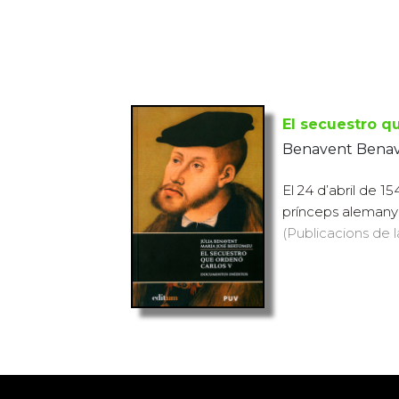
El secuestro q
Benavent Benave
El 24 d’abril de 15
prínceps alemanys 
(Publicacions de l