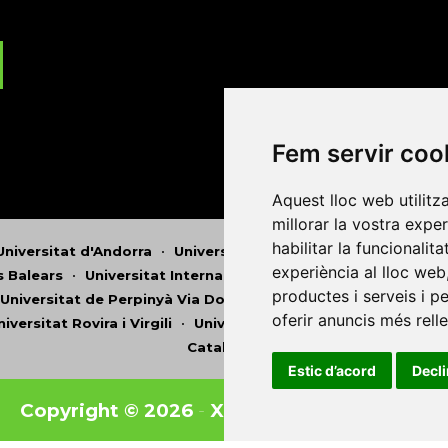
Fem servir coo
Aquest lloc web utilitz
millorar la vostra expe
habilitar la funcionalit
Universitat d'Andorra
•
Universitat Autònoma de Barcelona
experiència al lloc web
es Balears
•
Universitat Internacional de Catalunya
•
Univers
productes i serveis i p
Universitat de Perpinyà Via Domitia
•
Universitat Politècni
oferir anuncis més rell
niversitat Rovira i Virgili
•
Universitat de Sàsser
•
Universita
Catalunya
Estic d’acord
Decl
Copyright © 2026
-
Xarxa Vives d'Universit