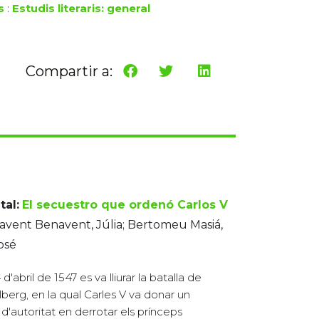
s
:
Estudis literaris: general
Compartir a:
tal:
El secuestro que ordenó Carlos V
vent Benavent, Júlia; Bertomeu Masiá,
osé
 d'abril de 1547 es va lliurar la batalla de
berg, en la qual Carles V va donar un
 d'autoritat en derrotar els prínceps