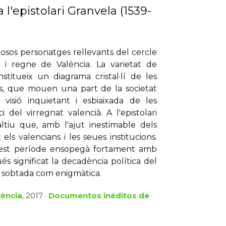
a l'epistolari Granvela (1539-
osos personatges rellevants del cercle
t i regne de València. La varietat de
stitueix un diagrama cristal·lí de les
ars, que mouen una part de la societat
 visió inquietant i esbiaixada de les
 del virregnat valencià. A l'epistolari
ltiu que, amb l'ajut inestimable dels
s valencians i les seues institucions.
quest període ensopegà fortament amb
 significat la decadència política del
 sobtada com enigmàtica.
lència
, 2017 ·
Documentos inéditos de