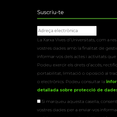
Suscriu-te
La Xarxa Vives d’Universitats, com a res
vostres dades amb la finalitat de gestio
informar-vos dels actes i activitats que
Podeu exercir els drets d’accés, rectifi
portabilitat, limitació o oposició al tr
o electrònics. Podeu consultar la
info
detallada sobre protecció de dade
Si marqueu aquesta casella, consenti
vostres dades per a enviar-vos informac