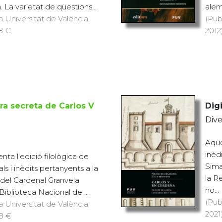
 La varietat de qüestions...
alem
a Universitat de València,
(Pub
18 €
2012)
ra secreta de Carlos V
Digi
Dive
Aque
inèd
nta l'edició filològica de
Sima
s i inèdits pertanyents a la
la R
del Cardenal Granvela
no...
iblioteca Nacional de ...
(Pub
a Universitat de València,
2021
18 €