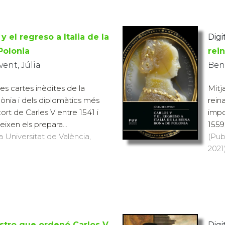
y el regreso a Italia de la
Digit
Polonia
rei
ent, Júlia
Ben
es cartes inèdites de la
Mitj
ònia i dels diplomàtics més
rein
ort de Carles V entre 1541 i
impo
eixen els prepara...
1559
a Universitat de València,
(Pub
2021)
stro que ordenó Carlos V
Digit