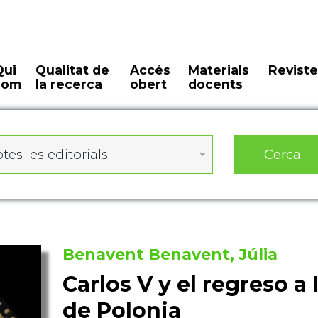
Qui
Qualitat de
Accés
Materials
Reviste
som
la recerca
obert
docents
Cerca
tes les editorials
Benavent Benavent, Júlia
Carlos V y el regreso a 
de Polonia