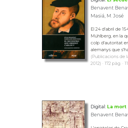
Benavent Benav
Masiá, M. José
El 24 d'abril de 154
Mühlberg, en la q
colp d'autoritat e
alemanys que s'havi
(Publicacions de l
2012) · 172 pàg. · 1
Digital:
La mort 
Benavent Benave
L'epistolari de Gr