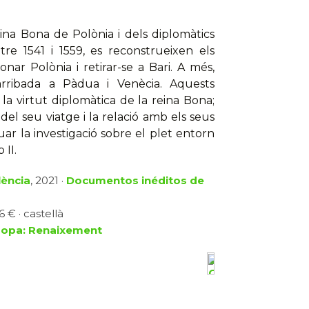
eina Bona de Polònia i dels diplomàtics
re 1541 i 1559, es reconstrueixen els
nar Polònia i retirar-se a Bari. A més,
arribada a Pàdua i Venècia. Aquests
la virtut diplomàtica de la reina Bona;
del seu viatge i la relació amb els seus
r la investigació sobre el plet entorn
 II.
lència
, 2021 ·
Documentos inéditos de
 € · castellà
uropa: Renaixement