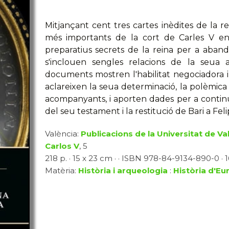
Mitjançant cent tres cartes inèdites de la r
més importants de la cort de Carles V ent
preparatius secrets de la reina per a abando
s'inclouen sengles relacions de la seua 
documents mostren l'habilitat negociadora i 
aclareixen la seua determinació, la polèmica 
acompanyants, i aporten dades per a continua
del seu testament i la restitució de Bari a Felip
València:
Publicacions de la Universitat de Va
Carlos V
, 5
218 p. · 15 x 23 cm · · ISBN 978-84-9134-890-0 · 16
Matèria:
Història i arqueologia
:
Història d'E