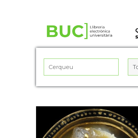
Actualitza les preferències de les cookies
To