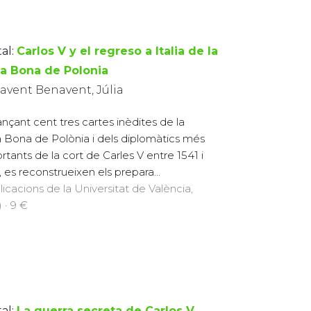
al:
Carlos V y el regreso a Italia de la
na Bona de Polonia
avent Benavent, Júlia
ançant cent tres cartes inèdites de la
a Bona de Polònia i dels diplomàtics més
rtants de la cort de Carles V entre 1541 i
, es reconstrueixen els prepara...
licacions de la Universitat de València,
 · 9 €
al:
La guerra secreta de Carlos V