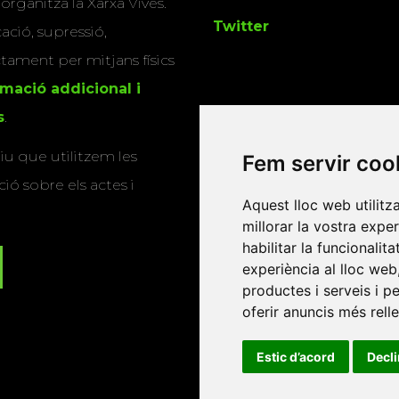
 organitza la Xarxa Vives.
Twitter
cació, supressió,
actament per mitjans físics
rmació addicional i
s
.
u que utilitzem les
Fem servir coo
ió sobre els actes i
Aquest lloc web utilitz
millorar la vostra expe
habilitar la funcionalit
experiència al lloc web
productes i serveis i p
oferir anuncis més rell
Estic d’acord
Decl