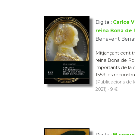
Digital:
Carlos V 
reina Bona de 
Benavent Benav
Mitjançant cent tr
reina Bona de Pol
importants de la c
1559, es reconstru
(Publicacions de l
2021) · 9 €
Digital:
El secue