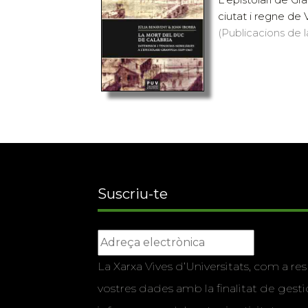
ciutat i regne de V
(Publicacions de l
Suscriu-te
La Xarxa Vives d’Universitats, com a res
vostres dades amb la finalitat de gestio