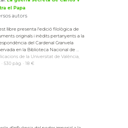
tra el Papa
ersos autors
st llibre presenta l'edició filològica de
ments originals i inèdits pertanyents a la
espondència del Cardenal Granvela
ervada en la Biblioteca Nacional de ...
licacions de la Universitat de València,
 · 530 pàg. · 18 €
cle d'influència del poder imperial a la