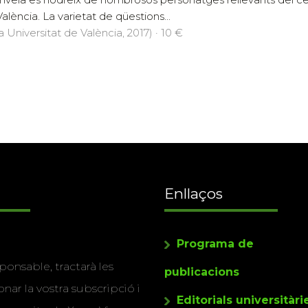
alència. La varietat de qüestions...
a Universitat de València, 2017) · 10 €
Enllaços
Programa de
ponsable, tractarà les
publicacions
nar la vostra subscripció i
Editorials universitàri