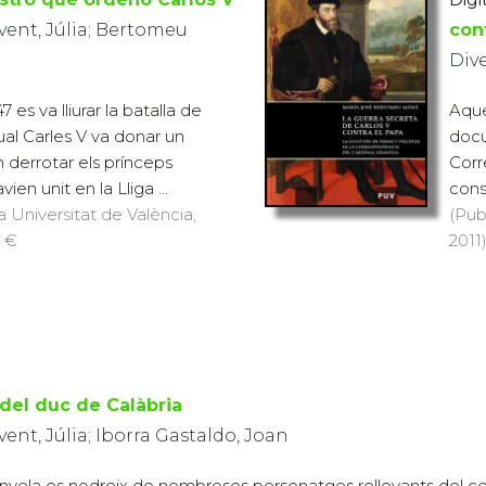
ent, Júlia; Bertomeu
con
Div
7 es va lliurar la batalla de
Aque
ual Carles V va donar un
docu
n derrotar els prínceps
Corr
en unit en la Lliga ...
cons
a Universitat de València,
(Pub
1 €
2011)
del duc de Calàbria
nt, Júlia; Iborra Gastaldo, Joan
anvela es nodreix de nombrosos personatges rellevants del cer