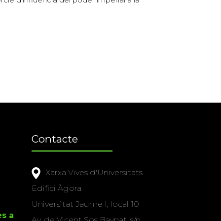
Contacte
Xarxa Vives d'Universitats
Edifici Àgora
Universitat Jaume I, local 10
es a
Av. de Vicent Sos Baynat, s/n