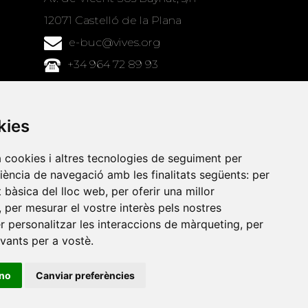
12071 Castelló de la Plana
e-buc@vives.org
+34 964 72 89 93
Amb el suport
de
kies
a cookies i altres tecnologies de seguiment per
riència de navegació amb les finalitats següents:
per
at bàsica del lloc web
,
per oferir una millor
,
per mesurar el vostre interès pels nostres
er personalitzar les interaccions de màrqueting
,
per
evants per a vostè
.
ino
Canviar preferències