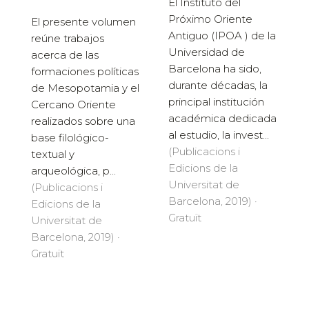
El Instituto del
Próximo Oriente
El presente volumen
Antiguo (IPOA ) de la
reúne trabajos
Universidad de
acerca de las
Barcelona ha sido,
formaciones po­líticas
durante décadas, la
de Mesopotamia y el
principal institución
Cercano Oriente
académica dedicada
realizados sobre una
al estudio, la invest...
base filológico-
(Publicacions i
textual y
Edicions de la
arqueológica, p...
Universitat de
(Publicacions i
Barcelona, 2019) ·
Edicions de la
Gratuït
Universitat de
Barcelona, 2019) ·
Gratuït