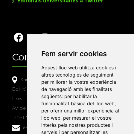
Editorials universitàries a Twitter
Fem servir cookies
Contacte
Aquest lloc web utilitza cookies i
altres tecnologies de seguiment
Xarxa Vives d'Universitats
per millorar la vostra experiència
de navegació amb les finalitats
Edifici Àgora
següents:
per habilitar la
Universitat Jaume I, local 10
funcionalitat bàsica del lloc web
,
Av. de Vicent Sos Baynat, s/n
per oferir una millor experiència al
lloc web
,
per mesurar el vostre
12071 Castelló de la Plana
interès pels nostres productes i
e-buc@vives.org
serveis i per personalitzar les