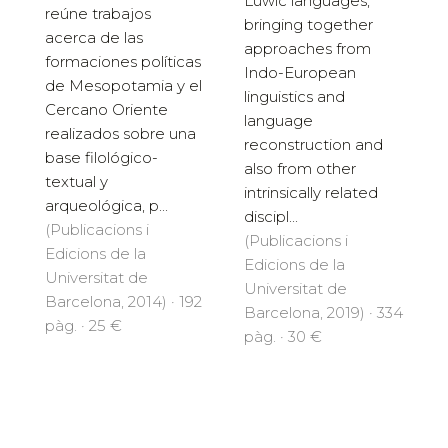
Luwic languages,
reúne trabajos
bringing together
acerca de las
approaches from
formaciones po­líticas
Indo-European
de Mesopotamia y el
linguistics and
Cercano Oriente
language
realizados sobre una
reconstruction and
base filológico-
also from other
textual y
intrinsically related
arqueológica, p...
discipl...
(Publicacions i
(Publicacions i
Edicions de la
Edicions de la
Universitat de
Universitat de
Barcelona, 2014) · 192
Barcelona, 2019) · 334
pàg. · 25 €
pàg. · 30 €