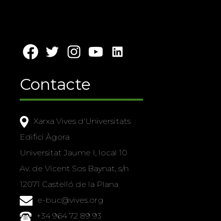
Contacte
Xarxa Vives d'Universitats
Edifici Àgora
Universitat Jaume I, local 10
Av. de Vicent Sos Baynat, s/n
12071 Castelló de la Plana
e-buc@vives.org
+34 964 72 89 93