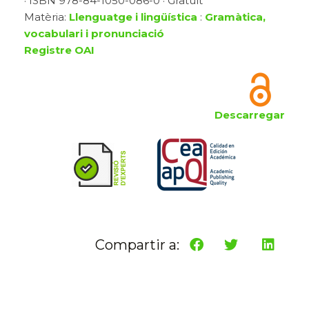
· ISBN 978-84-1050-086-0 · Gratuït
Matèria:
Llenguatge i lingüística
:
Gramàtica,
vocabulari i pronunciació
Registre OAI
Descarregar
Compartir a: