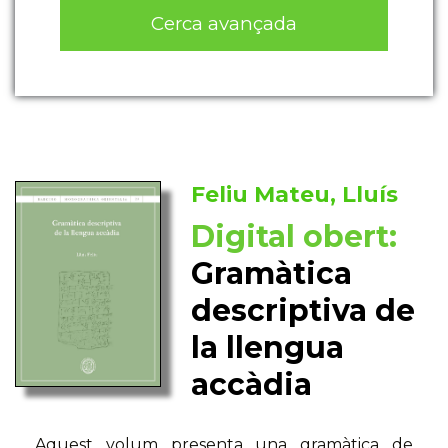
Cerca avançada
Feliu Mateu, Lluís
Digital obert:
Gramàtica
descriptiva de
la llengua
accàdia
Aquest volum presenta una gramàtica de