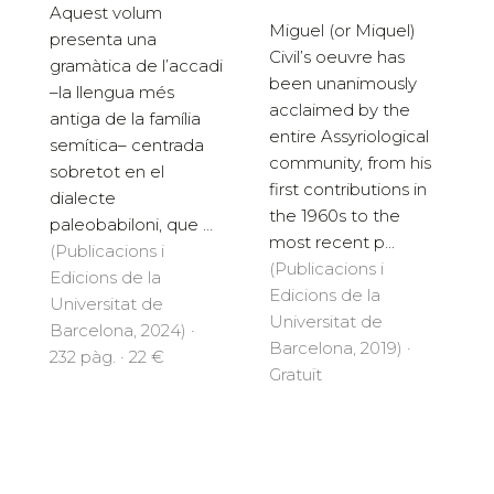
Aquest volum
Miguel (or Miquel)
presenta una
Civil’s oeuvre has
gramàtica de l’accadi
been unanimously
–la llengua més
acclaimed by the
antiga de la família
entire Assyriological
semítica– centrada
community, from his
sobretot en el
first contributions in
dialecte
the 1960s to the
paleobabiloni, que ...
most recent p...
(Publicacions i
(Publicacions i
Edicions de la
Edicions de la
Universitat de
Universitat de
Barcelona, 2024) ·
Barcelona, 2019) ·
232 pàg. · 22 €
Gratuït