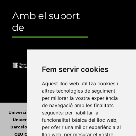
Amb el suport
de
Fem servir cookies
Aquest lloc web utilitza cookies i
altres tecnologies de seguiment
per millorar la vostra experiència
de navegació amb les finalitats
següents:
per habilitar la
Universitat Abat Oliba CEU
•
Universitat d'Alacant
•
funcionalitat bàsica del lloc web
,
Universitat d'Andorra
•
Universitat Autònoma de
per oferir una millor experiència al
Barcelona
•
Universitat de Barcelona
•
Universitat
lloc web
,
per mesurar el vostre
CEU Cardenal Herrera
•
Universitat de Girona
•