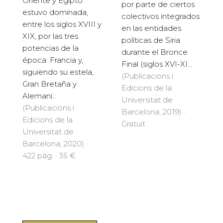
Oriente y Egipto
por parte de ciertos
estuvo dominada,
colectivos integrados
entre los siglos XVIII y
en las entidades
XIX, por las tres
políticas de Siria
potencias de la
durante el Bronce
época: Francia y,
Final (siglos XVI-XI...
siguiendo su estela,
(Publicacions i
Gran Bretaña y
Edicions de la
Alemani...
Universitat de
(Publicacions i
Barcelona, 2019) ·
Edicions de la
Gratuït
Universitat de
Barcelona, 2020) ·
422 pàg. · 35 €