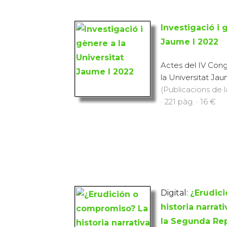
Investigació i 
Jaume I 2022
Actes del IV Cong
la Universitat Jau
(Publicacions de l
· 221 pàg. · 16 €
Digital:
¿Erudic
historia narrat
la Segunda Rep