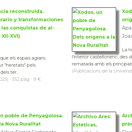
cia reconstruida.
Xod
rario y transformaciones
oríg
s las conquistas de al-
Apar
 XII-XVI)
Joa
La h
l'interior castellonenc, des d
que els espais agraris
rematada amb els principals 
t "heretats" pels
(Publicacions de la Universi
els ter...
23) · 352 pàg. · 9 €
un poble de Penyagolosa.
Arc
la Nova Ruralitat
prá