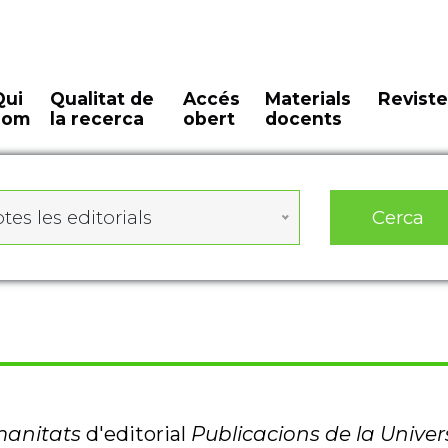
Qui
Qualitat de
Accés
Materials
Reviste
som
la recerca
obert
docents
Cerca
tes les editorials
anitats
d'editorial
Publicacions de la Univer