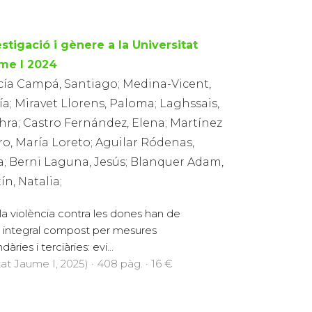
stigació i gènere a la Universitat
me I 2024
cía Campá, Santiago; Medina-Vicent,
a; Miravet Llorens, Paloma; Laghssais,
hra; Castro Fernández, Elena; Martínez
o, María Loreto; Aguilar Ródenas,
a; Berni Laguna, Jesús; Blanquer Adam,
n, Natalia;
la violència contra les dones han de
 integral compost per mesures
ries i terciàries: evi...
tat Jaume I, 2025) · 408 pàg. · 16 €