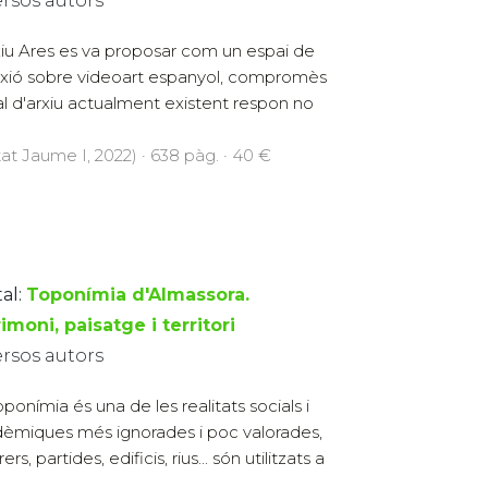
ersos autors
xiu Ares es va proposar com un espai de
exió sobre videoart espanyol, compromès
al d'arxiu actualment existent respon no
tat Jaume I, 2022) · 638 pàg. · 40 €
al:
Toponímia d'Almassora.
imoni, paisatge i territori
ersos autors
oponímia és una de les realitats socials i
èmiques més ignorades i poc valorades,
, partides, edificis, rius... són utilitzats a