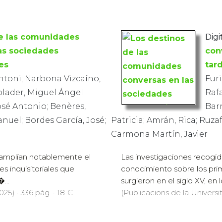
de las comunidades
Digit
as sociedades
con
es
tar
Antoni; Narbona Vizcaíno,
Furi
olader, Miguel Ángel;
Rafa
José Antonio; Benères,
Barr
anuel; Bordes García, José;
Patricia; Amrán, Rica; Ruza
Carmona Martín, Javier
o amplían notablemente el
Las investigaciones recogid
s inquisitoriales que
conocimiento sobre los prime
...
surgieron en el siglo XV, en 
25) · 336 pàg. · 18 €
(Publicacions de la Universi