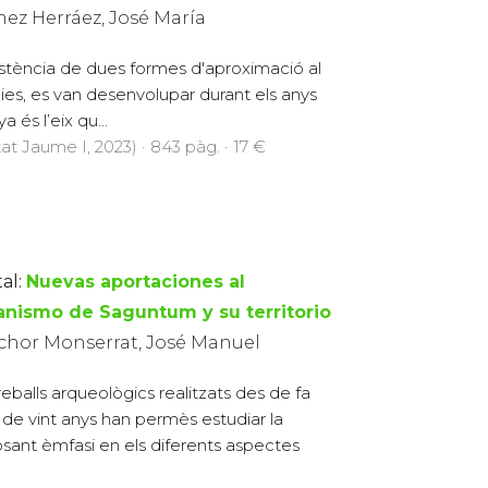
ez Herráez, José María
istència de dues formes d'aproximació al
ies, es van desenvolupar durant els anys
 és l’eix qu...
at Jaume I, 2023) · 843 pàg. · 17 €
al:
Nuevas aportaciones al
anismo de Saguntum y su territorio
chor Monserrat, José Manuel
treballs arqueològics realitzats des de fa
de vint anys han permès estudiar la
posant èmfasi en els diferents aspectes