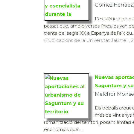
Gómez Herráez,
L’existència de d
passat que, amb diverses línies, es van d
trenta del segle XX a Espanya és l’eix qu..
(Publicacions de la Universitat Jaume I, 20
Nuevas aportac
Saguntum y su 
Melchor Monser
Els treballs arque
més de vint anys 
romanització del territori, posant èmfasi 
econòmics que ...