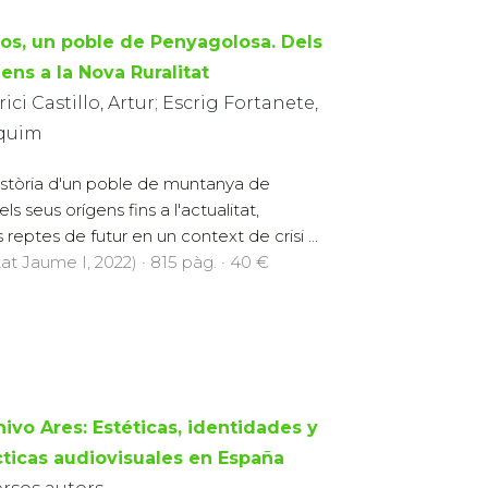
os, un poble de Penyagolosa. Dels
ens a la Nova Ruralitat
ici Castillo, Artur; Escrig Fortanete,
quim
istòria d'un poble de muntanya de
els seus orígens fins a l'actualitat,
reptes de futur en un context de crisi ...
tat Jaume I, 2022) · 815 pàg. · 40 €
hivo Ares: Estéticas, identidades y
cticas audiovisuales en España