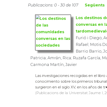
Publicacions: 0 - 30 de 107
Següents
Los destinos 
conversas en l
tardomedieval
Furió i Diego, 
Rafael; Motis D
Barrio Barrio, 
Patricia; Amrán, Rica; Ruzafa García, M
Carmona Martín, Javier
Las investigaciones recogidas en el libr
conocimiento sobre los primeros tribunale
surgieron en el siglo XV, en los años de tr�
(Publicacions de la Universitat Jaume I, 20