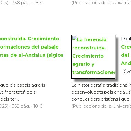
023) · 358 pàg. · 18 €
(Publicacions de la Universit
construida. Crecimiento
Digit
sformaciones del paisaje
Cre
stas de al-Andalus (siglos
del 
Anda
Div
que els espais agraris
La historiografia tradicional
t "heretats" pels
desenvolupats pels andalusin
els ter...
conqueridors cristians i que 
23) · 352 pàg. · 18 €
(Publicacions de la Universit