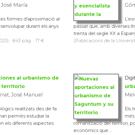
 José María
Góm
ues formes d'aproximació al
L’ex
esenvolupar durant els anys
passat que, amb diverses lín
.
trenta del segle XX a Espanya
23) · 843 pàg. · 17 €
(Publicacions de la Universit
iones al urbanismo de
Digit
territorio
urb
rat, José Manuel
Mel
ològics realitzats des de fa
Els 
han permès estudiar la
més 
en els diferents aspectes
romanització del territori, 
econòmics que ...