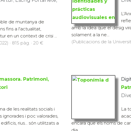
, Artur; Escrig Fortanete,
Div
L'Ar
refl
poble de muntanya de
amb la idea que el desig vir
s fins a l'actualitat,
solament a la ne...
r en un context de crisi ...
(Publicacions de la Universi
022) · 815 pàg. · 20 €
massora. Patrimoni,
Digit
tori
Patr
Div
a de les realitats socials i
La t
ignorades i poc valorades,
acad
ficis, rius... són utilitzats a
encara que els noms de carrers
dia...