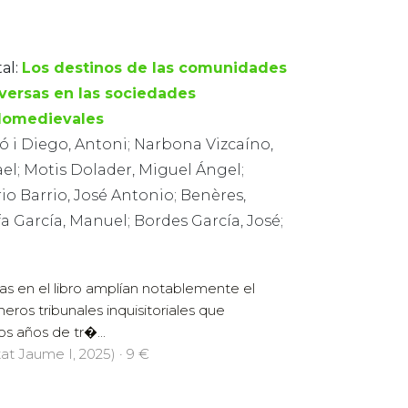
al:
Los destinos de las comunidades
versas en las sociedades
domedievales
ó i Diego, Antoni; Narbona Vizcaíno,
el; Motis Dolader, Miguel Ángel;
io Barrio, José Antonio; Benères,
fa García, Manuel; Bordes García, José;
as en el libro amplían notablemente el
ros tribunales inquisitoriales que
los años de tr�...
tat Jaume I, 2025) · 9 €