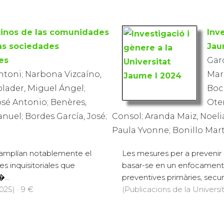
tinos de las comunidades
Inve
as sociedades
Jau
es
Gar
Antoni; Narbona Vizcaíno,
Marí
olader, Miguel Ángel;
Boc
José Antonio; Benères,
Oter
anuel; Bordes García, José;
Consol; Aranda Maiz, Noeli
Paula Yvonne; Bonillo Martí
o amplían notablemente el
Les mesures per a prevenir 
s inquisitoriales que
basar-se en un enfocament
...
preventives primàries, secundà
025) · 9 €
(Publicacions de la Universi