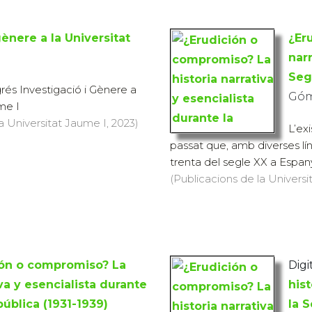
gènere a la Universitat
¿Er
narr
Seg
rés Investigació i Gènere a
Góm
me I
a Universitat Jaume I, 2023)
L’ex
passat que, amb diverses lín
trenta del segle XX a Espanya
(Publicacions de la Universi
ión o compromiso? La
Digit
iva y esencialista durante
hist
ública (1931-1939)
la 