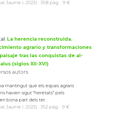
at Jaume I, 2023) · 358 pàg. · 9 €
al:
La herencia reconstruida.
cimiento agrario y transformaciones
paisaje tras las conquistas de al-
lus (siglos XII-XVI)
ersos autors
 ha mantingut que els espais agraris
s havien sigut "heretats" pels
en bona part dels ter...
at Jaume I, 2023) · 352 pàg. · 9 €