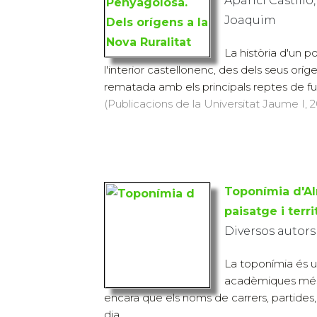
Aparici Castillo
Joaquim
La història d'un 
l'interior castellonenc, des dels seus orígen
rematada amb els principals reptes de futu
(Publicacions de la Universitat Jaume I, 2
Toponímia d'Al
paisatge i terri
Diversos autors
La toponímia és un
acadèmiques més 
encara que els noms de carrers, partides, edi
dia...