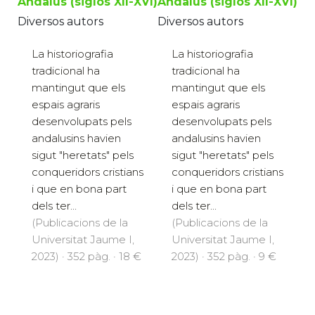
Andalus (siglos XII-XVI)
Andalus (siglos XII-XVI)
Diversos autors
Diversos autors
La historiografia
La historiografia
tradicional ha
tradicional ha
mantingut que els
mantingut que els
espais agraris
espais agraris
desenvolupats pels
desenvolupats pels
andalusins havien
andalusins havien
sigut "heretats" pels
sigut "heretats" pels
conqueridors cristians
conqueridors cristians
i que en bona part
i que en bona part
dels ter...
dels ter...
(Publicacions de la
(Publicacions de la
Universitat Jaume I,
Universitat Jaume I,
2023) · 352 pàg. · 18 €
2023) · 352 pàg. · 9 €