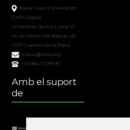
Xarxa Vives d'Universitats
Edifici Àgora
Universitat Jaume I, local 10
Av. de Vicent Sos Baynat, s/n
12071 Castelló de la Plana
e-buc@vives.org
+34 964 72 89 93
Amb el suport
de