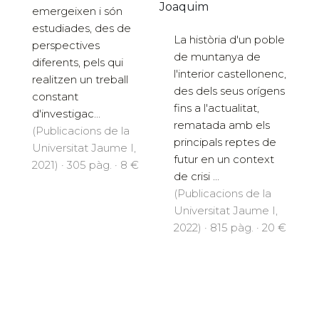
Joaquim
emergeixen i són
estudiades, des de
La història d'un poble
perspectives
de muntanya de
diferents, pels qui
l'interior castellonenc,
realitzen un treball
des dels seus orígens
constant
fins a l'actualitat,
d'investigac...
rematada amb els
(Publicacions de la
principals reptes de
Universitat Jaume I,
futur en un context
2021) · 305 pàg. · 8 €
de crisi ...
(Publicacions de la
Universitat Jaume I,
2022) · 815 pàg. · 20 €