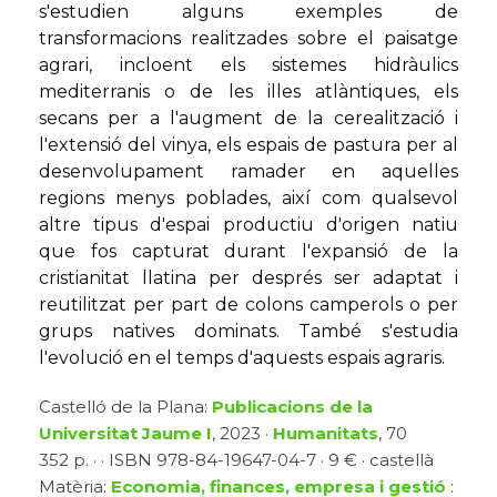
s'estudien alguns exemples de
transformacions realitzades sobre el paisatge
agrari, incloent els sistemes hidràulics
mediterranis o de les illes atlàntiques, els
secans per a l'augment de la cerealització i
l'extensió del vinya, els espais de pastura per al
desenvolupament ramader en aquelles
regions menys poblades, així com qualsevol
altre tipus d'espai productiu d'origen natiu
que fos capturat durant l'expansió de la
cristianitat llatina per després ser adaptat i
reutilitzat per part de colons camperols o per
grups natives dominats. També s'estudia
l'evolució en el temps d'aquests espais agraris.
Castelló de la Plana:
Publicacions de la
Universitat Jaume I
, 2023 ·
Humanitats
, 70
352 p. · · ISBN 978-84-19647-04-7 · 9 € · castellà
Matèria:
Economia, finances, empresa i gestió
: