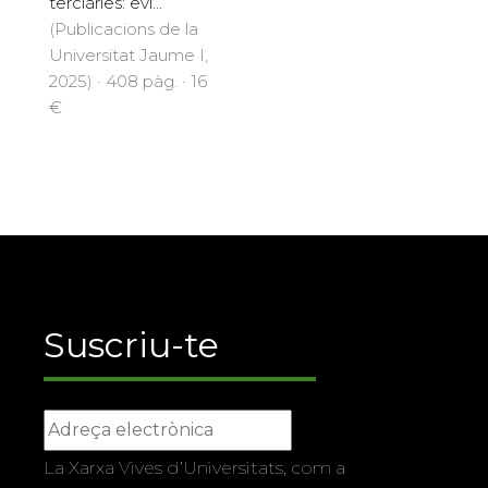
terciàries: evi...
(Publicacions de la
Universitat Jaume I,
2025) · 408 pàg. · 16
€
Suscriu-te
La Xarxa Vives d’Universitats, com a