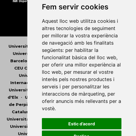
Fem servir cookies
Aquest lloc web utilitza cookies i
altres tecnologies de seguiment
per millorar la vostra experiència
de navegació amb les finalitats
Universitat Abat Oliba CEU
•
Universitat d'Alacant
•
següents:
per habilitar la
Universitat d'Andorra
•
Universitat Autònoma de
funcionalitat bàsica del lloc web
,
Barcelona
•
Universitat de Barcelona
•
Universitat
per oferir una millor experiència al
CEU Cardenal Herrera
•
Universitat de Girona
•
lloc web
,
per mesurar el vostre
Universitat de les Illes Balears
•
Universitat
interès pels nostres productes i
Internacional de Catalunya
•
Universitat Jaume I
•
serveis i per personalitzar les
Universitat de Lleida
•
Universitat Miguel Hernández
interaccions de màrqueting
,
per
d'Elx
•
Universitat Oberta de Catalunya
•
Universitat
oferir anuncis més rellevants per a
de Perpinyà Via Domitia
•
Universitat Politècnica de
vostè
.
Catalunya
•
Universitat Politècnica de València
•
Universitat Pompeu Fabra
•
Universitat Ramon Llull
•
Estic d’acord
Universitat Rovira i Virgili
•
Universitat de Sàsser
•
Universitat de València
•
Universitat de Vic -