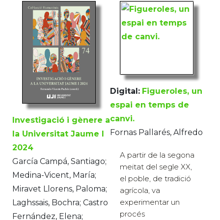
Digital:
Figueroles, un
espai en temps de
canvi.
Investigació i gènere a
Fornas Pallarés, Alfredo
la Universitat Jaume I
2024
A partir de la segona
García Campá, Santiago;
meitat del segle XX,
Medina-Vicent, María;
el poble, de tradició
Miravet Llorens, Paloma;
agrícola, va
experimentar un
Laghssais, Bochra; Castro
procés
Fernández, Elena;