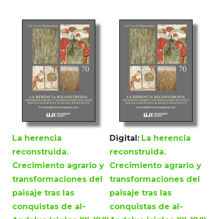
La herencia
Digital:
La herencia
reconstruida.
reconstruida.
Crecimiento agrario y
Crecimiento agrario y
transformaciones del
transformaciones del
paisaje tras las
paisaje tras las
conquistas de al-
conquistas de al-