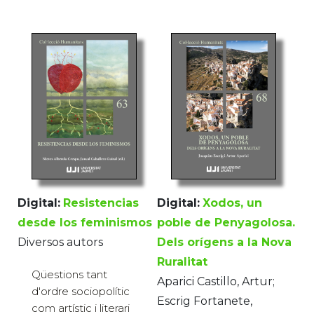
Digital:
Resistencias
Digital:
Xodos, un
desde los feminismos
poble de Penyagolosa.
Diversos autors
Dels orígens a la Nova
Ruralitat
Qüestions tant
Aparici Castillo, Artur;
d'ordre sociopolític
Escrig Fortanete,
com artístic i literari