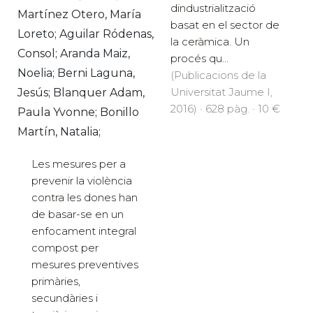
dindustrialització
Martínez Otero, María
basat en el sector de
Loreto; Aguilar Ródenas,
la ceràmica. Un
Consol; Aranda Maiz,
procés qu...
Noelia; Berni Laguna,
(Publicacions de la
Universitat Jaume I,
Jesús; Blanquer Adam,
2016) · 628 pàg. · 10 €
Paula Yvonne; Bonillo
Martín, Natalia;
Les mesures per a
prevenir la violència
contra les dones han
de basar-se en un
enfocament integral
compost per
mesures preventives
primàries,
secundàries i