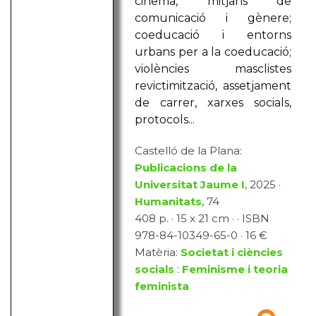
cinema, mitjans de
comunicació i gènere;
coeducació i entorns
urbans per a la coeducació;
violències masclistes
revictimització, assetjament
de carrer, xarxes socials,
protocols...
Castelló de la Plana:
Publicacions de la
Universitat Jaume I
, 2025 ·
Humanitats
, 74
408 p. · 15 x 21 cm · · ISBN
978-84-10349-65-0 · 16 €
Matèria:
Societat i ciències
socials
:
Feminisme i teoria
feminista