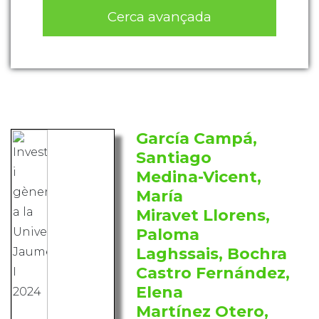
Cerca avançada
García Campá,
Santiago
Medina-Vicent,
María
Miravet Llorens,
Paloma
Laghssais, Bochra
Castro Fernández,
Elena
Martínez Otero,