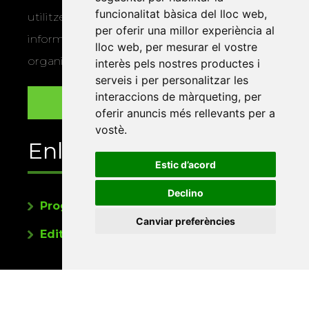
funcionalitat bàsica del lloc web
,
utilitzem les vostres dades per a enviar-vos
per oferir una millor experiència al
informació sobre els actes i activitats que
lloc web
,
per mesurar el vostre
organitza la Xarxa Vives.
interès pels nostres productes i
serveis i per personalitzar les
interaccions de màrqueting
,
per
oferir anuncis més rellevants per a
vostè
.
Enllaços
Estic d’acord
Declino
Programa de publicacions
Canviar preferències
Editorials universitàries a Twitter