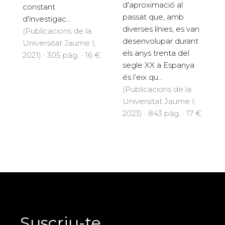
d'aproximació al
constant
passat que, amb
d'investigac...
diverses línies, es van
(Publicacions de la
desenvolupar durant
Universitat Jaume I,
els anys trenta del
2021) · 305 pàg. · 16 €
segle XX a Espanya
és l’eix qu...
(Publicacions de la
Universitat Jaume I,
2023) · 843 pàg. · 17 €
Suscriu-te