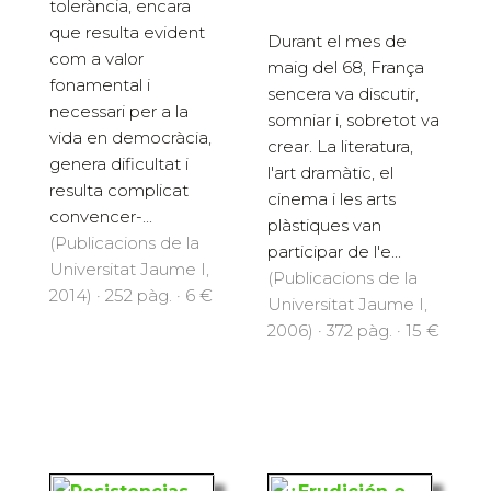
tolerància, encara
que resulta evident
Durant el mes de
com a valor
maig del 68, França
fonamental i
sencera va discutir,
necessari per a la
somniar i, sobretot va
vida en democràcia,
crear. La literatura,
genera dificultat i
l'art dramàtic, el
resulta complicat
cinema i les arts
convencer-...
plàstiques van
(Publicacions de la
participar de l'e...
Universitat Jaume I,
(Publicacions de la
2014) · 252 pàg. · 6 €
Universitat Jaume I,
2006) · 372 pàg. · 15 €