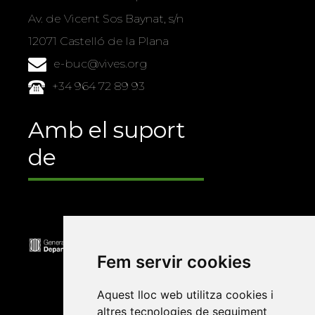
Av. de Vicent Sos Baynat, s/n
12071 Castelló de la Plana
e-buc@vives.org
+34 964 72 89 93
Amb el suport
de
Fem servir cookies
Aquest lloc web utilitza cookies i
altres tecnologies de seguiment