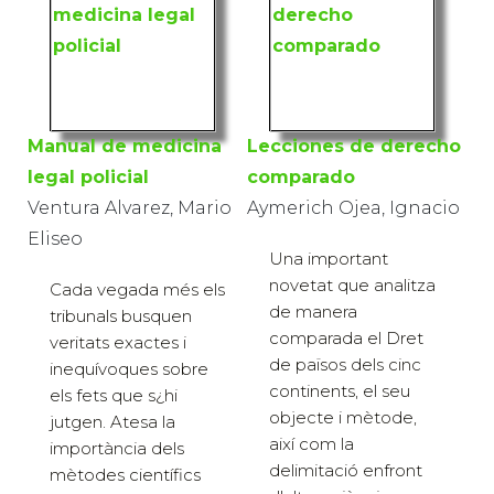
Manual de medicina
Lecciones de derecho
legal policial
comparado
Ventura Alvarez, Mario
Aymerich Ojea, Ignacio
Eliseo
Una important
novetat que analitza
Cada vegada més els
de manera
tribunals busquen
comparada el Dret
veritats exactes i
de països dels cinc
inequívoques sobre
continents, el seu
els fets que s¿hi
objecte i mètode,
jutgen. Atesa la
així com la
importància dels
delimitació enfront
mètodes científics