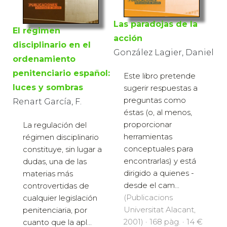
Las paradojas de la
El régimen
acción
disciplinario en el
González Lagier, Daniel
ordenamiento
penitenciario español:
Este libro pretende
luces y sombras
sugerir respuestas a
preguntas como
Renart García, F.
éstas (o, al menos,
proporcionar
La regulación del
herramientas
régimen disciplinario
conceptuales para
constituye, sin lugar a
encontrarlas) y está
dudas, una de las
dirigido a quienes -
materias más
desde el cam...
controvertidas de
(Publicacions
cualquier legislación
Universitat Alacant,
penitenciaria, por
2001) · 168 pàg. · 14 €
cuanto que la apl...