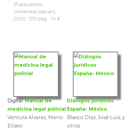
(Publicacions
Universitat Alacant,
2002) · 272 pàg. · 14 €
Digital:
Manual de
Diálogos jurídicos
medicina legal policial
España- México
Ventura Alvarez, Mario
Blasco Díaz, José Luis; y
Eliseo
otros