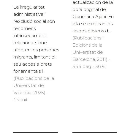
actualización de la
La irregularitat
obra original de
administrativa i
Gianmaria Ajani. En
l'exclusió social són
ella se explican los
fenòmens
rasgos básicos d...
intrínsecament
(Publicacions i
relacionats que
Edicions de la
afecten les persones
Universitat de
migrants, limitant el
Barcelona, 2011) ·
seu accés a drets
444 pàg. · 36 €
fonamentals i...
(Publicacions de la
Universitat de
València, 2025) ·
Gratuït