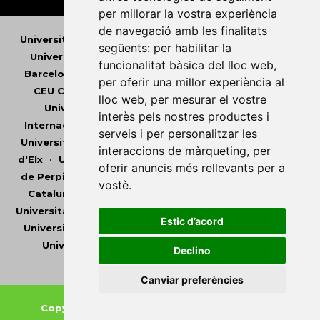
per millorar la vostra experiència
de navegació amb les finalitats
Universitat Abat Oliba CEU
•
Universitat d'Alacant
•
següents:
per habilitar la
Universitat d'Andorra
•
Universitat Autònoma de
funcionalitat bàsica del lloc web
,
Barcelona
•
Universitat de Barcelona
•
Universitat
per oferir una millor experiència al
CEU Cardenal Herrera
•
Universitat de Girona
•
lloc web
,
per mesurar el vostre
Universitat de les Illes Balears
•
Universitat
interès pels nostres productes i
Internacional de Catalunya
•
Universitat Jaume I
•
serveis i per personalitzar les
Universitat de Lleida
•
Universitat Miguel Hernández
interaccions de màrqueting
,
per
d'Elx
•
Universitat Oberta de Catalunya
•
Universitat
oferir anuncis més rellevants per a
de Perpinyà Via Domitia
•
Universitat Politècnica de
vostè
.
Catalunya
•
Universitat Politècnica de València
•
Universitat Pompeu Fabra
•
Universitat Ramon Llull
•
Estic d’acord
Universitat Rovira i Virgili
•
Universitat de Sàsser
•
Universitat de València
•
Universitat de Vic -
Declino
Universitat Central de Catalunya
Canviar preferències
Copyright © 2026
-
Xarxa Vives d'Universitats