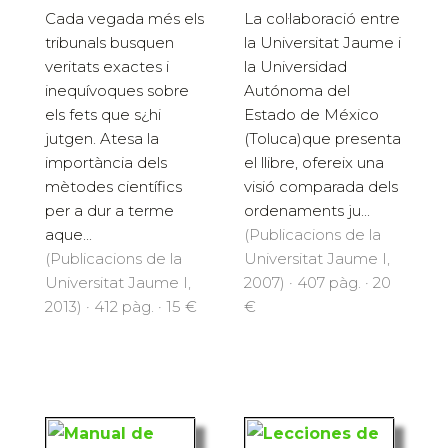
Cada vegada més els
La col·laboració entre
tribunals busquen
la Universitat Jaume i
veritats exactes i
la Universidad
inequívoques sobre
Autónoma del
els fets que s¿hi
Estado de México
jutgen. Atesa la
(Toluca)que presenta
importància dels
el llibre, ofereix una
mètodes científics
visió comparada dels
per a dur a terme
ordenaments ju...
aque...
(Publicacions de la
(Publicacions de la
Universitat Jaume I,
Universitat Jaume I,
2007) · 407 pàg. · 20
2013) · 412 pàg. · 15 €
€