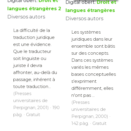
Digital obert:
Droit et
Digital obert:
Droit et
langues étrangères 2
langues étrangères
Diversos autors
Diversos autors
La difficulté de la
Les systèmes
traduction juridique
juridiques dans leur
est une évidence.
ensemble sont bâtis
Que le traducteur
sur des concepts.
soit linguiste ou
Dans ces systèmes
juriste il devra
variés les mêmes
affronter, au-delà du
bases conceptuelles
passage, inhérent à
s'expriment
toute traduction...
différemment, elles
(Presses
n'ont pas ...
universitaires de
(Presses
Perpignan, 2001) · 190
universitaires de
pàg. · Gratuït
Perpignan, 2000) ·
142 pàg. · Gratuït