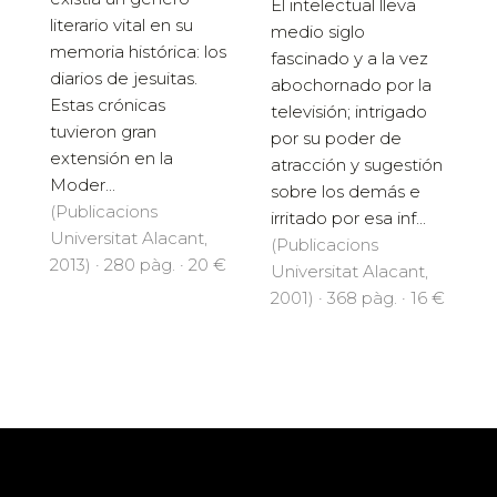
El intelectual lleva
literario vital en su
medio siglo
memoria histórica: los
fascinado y a la vez
diarios de jesuitas.
abochornado por la
Estas crónicas
televisión; intrigado
tuvieron gran
por su poder de
extensión en la
atracción y sugestión
Moder...
sobre los demás e
(Publicacions
irritado por esa inf...
Universitat Alacant,
(Publicacions
2013) · 280 pàg. · 20 €
Universitat Alacant,
2001) · 368 pàg. · 16 €