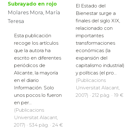
Subrayado en rojo
El Estado del
Molares Mora, María
Bienestar surge a
finales del siglo XIX,
Teresa
relacionado con
importantes
Esta publicación
transformaciones
recoge los artículos
económicas (la
que la autora ha
expansión del
escrito en diferentes
capitalismo industrial)
periódicos de
y políticas (el pro...
Alicante, la mayoría
(Publicacions
en el diario
Universitat Alacant,
Información. Solo
2007) · 212 pàg. · 19 €
unos pocos lo fueron
en per...
(Publicacions
Universitat Alacant,
2017) · 534 pàg. · 24 €