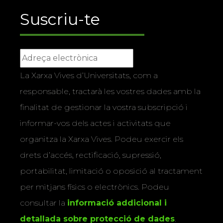
Suscriu-te
La Xarxa Vives d’Universitats, com a
responsable, tractarà les vostres dades amb la
finalitat de gestionar la vostra subscripció i
informar-vos dels actes i activitats que
organitza la Xarxa Vives. Podeu exercir els
drets d’accés, rectificació, supressió,
portabilitat, limitació o oposició al tractament
per mitjans físics o electrònics. Podeu
consultar la
informació addicional i
detallada sobre protecció de dades
.