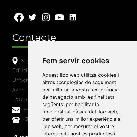
Contacte
Fem servir cookies
Xarxa Vives d'Universitats
Edifici Àgora
Aquest lloc web utilitza cookies i
Universitat Jaume I, local 10
altres tecnologies de seguiment
per millorar la vostra experiència
Av. de Vicent Sos Baynat, s/n
de navegació amb les finalitats
12071 Castelló de la Plana
següents:
per habilitar la
e-buc@vives.org
funcionalitat bàsica del lloc web
,
per oferir una millor experiència al
+34 964 72 89 93
lloc web
,
per mesurar el vostre
interès pels nostres productes i