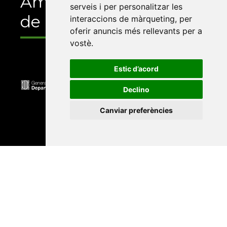
Amb el suport
serveis i per personalitzar les
de
interaccions de màrqueting
,
per
oferir anuncis més rellevants per a
vostè
.
Estic d’acord
Declino
Canviar preferències
Universitat Abat Oliba CEU
•
Universitat d'Alacant
•
Universitat d'Andorra
•
Universitat Autònoma de
Barcelona
•
Universitat de Barcelona
•
Universitat
CEU Cardenal Herrera
•
Universitat de Girona
•
Universitat de les Illes Balears
•
Universitat
Internacional de Catalunya
•
Universitat Jaume I
•