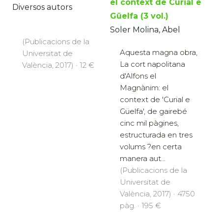
el context de Curial e
Diversos autors
Güelfa (3 vol.)
Soler Molina, Abel
(Publicacions de la
Aquesta magna obra,
Universitat de
La cort napolitana
València, 2017) · 12 €
d'Alfons el
Magnànim: el
context de 'Curial e
Güelfa', de gairebé
cinc mil pàgines,
estructurada en tres
volums ?en certa
manera aut...
(Publicacions de la
Universitat de
València, 2017) · 4750
pàg. · 195 €