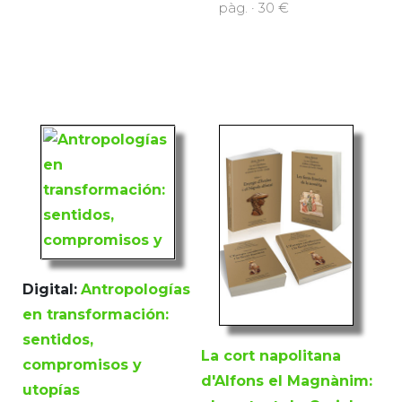
pàg. · 30 €
Digital:
Antropologías
en transformación:
sentidos,
La cort napolitana
compromisos y
d'Alfons el Magnànim:
utopías