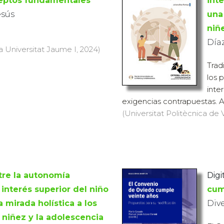
ceptos fundamentales
inte
esús
una
niñ
Díaz
a Universitat Jaume I, 2024)
Trad
los 
inte
exigencias contrapuestas. Así
(Universitat Politècnica de V
tre la autonomía
Digi
 interés superior del niño
cum
a mirada holística a los
Div
 niñez y la adolescencia