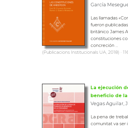
García Mesegu
Las llamadas «Co
fueron publicadas
británico James A
constituciones con
concreción ...
(Publicacions Institucionals UA, 2018) · 11
La ejecución d
beneficio de l
Vegas Aguilar, 
La pena de treball
comunitat va ser 