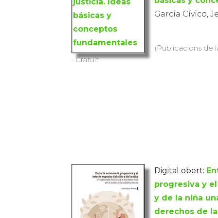
básicas y con
García Cívico, J
(Publicacions de l
· Gratuït
Digital obert:
En
progresiva y el
y de la niña un
derechos de la