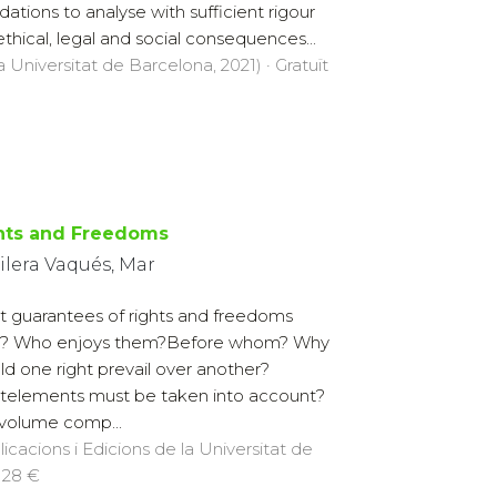
dations to analyse with sufficient rigour
ethical, legal and social consequences...
a Universitat de Barcelona, 2021) · Gratuït
hts and Freedoms
ilera Vaqués, Mar
 guarantees of rights and freedoms
t? Who enjoys them?Before whom? Why
ld one right prevail over another?
elements must be taken into account?
 volume comp...
licacions i Edicions de la Universitat de
· 28 €