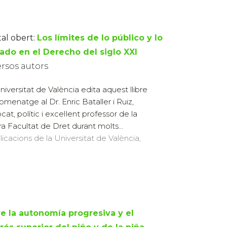
tal obert:
Los límites de lo público y lo
vado en el Derecho del siglo XXI
ersos autors
niversitat de València edita aquest llibre
omenatge al Dr. Enric Bataller i Ruiz,
at, polític i excel·lent professor de la
ra Facultat de Dret durant molts...
licacions de la Universitat de València,
re la autonomía progresiva y el