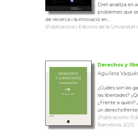
Dret analitza en
problemes que se 
de recerca i la innovació en...
(Publicacions i Edicions de la Universitat 
Derechos y lib
Aguilera Vaqués
¿Cuáles son las g
las libertades? ¿Q
¿Frente a quién?
un derechofrente a
(Publicacions i Ed
Barcelona, 2021) ·