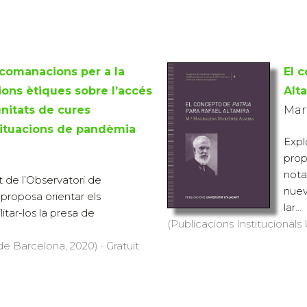
comanacions per a la
El 
ions ètiques sobre l’accés
Alt
unitats de cures
Mar
situacions de pandèmia
Expl
prop
nota
de l’Observatori de
nuev
 proposa orientar els
lar...
ilitar-los la presa de
(Publicacions Institucionals 
de Barcelona, 2020) · Gratuït