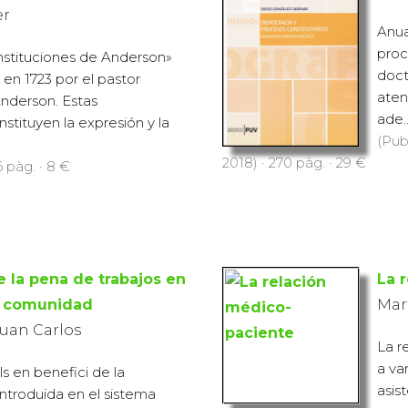
er
Anua
proc
nstituciones de Anderson»
doct
 en 1723 por el pastor
aten
nderson. Estas
ade..
stituyen la expresión y la
(Pub
2018) · 270 pàg. · 29 €
6 pàg. · 8 €
e la pena de trabajos en
La 
a comunidad
Mar
Juan Carlos
La r
a va
s en benefici de la
asis
introduïda en el sistema