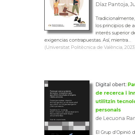
Díaz Pantoja, J
Tradicionalmente, 
los principios de
interés superior d
exigencias contrapuestas. Así, mientra...
(Universitat Politècnica de València, 2023)
Digital obert:
Pa
de recerca i i
utilitzin tecn
personals
de Lecuona Ramí
El Grup d’Opinió d