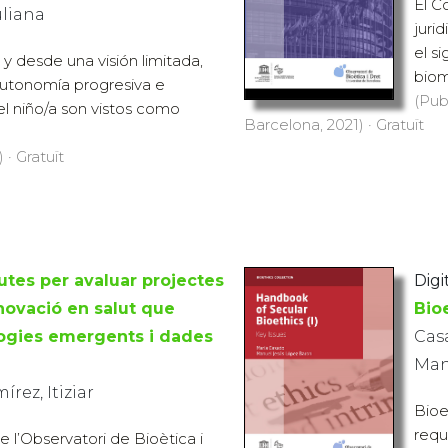
El C
uliana
juri
el s
y desde una visión limitada,
biom
 autonomía progresiva e
(Pub
el niño/a son vistos como
Barcelona, 2021) · Gratuït
 · Gratuït
utes per avaluar projectes
Digi
nnovació en salut que
Bioe
ologies emergents i dades
Cas
Man
rez, Itiziar
Bioe
requ
e l’Observatori de Bioètica i