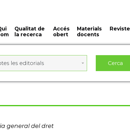
Qui
Qualitat de
Accés
Materials
Reviste
som
la recerca
obert
docents
Cerca
tes les editorials
ia general del dret