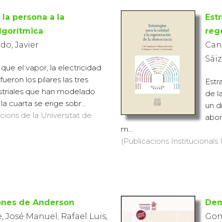
 la persona a la
Estr
lgorítmica
reg
o, Javier
Can
Sáiz
e el vapor, la electricidad
ueron los pilares las tres
Estr
striales que han modelado
de l
la cuarta se erige sobr...
un d
icions de la Universitat de
abor
m...
(Publicacions Institucionals 
iones de Anderson
Dem
, José Manuel; Rafael Luis,
Gon