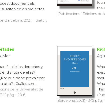
foun
 aquest document els
the 
susciten en els projectes
(Publicacions i Edicions de l
de Barcelona, 2021) · Gratuït
ertades
Rig
, Mar
Agu
arantías de los derechos y
What
uiéndisfruta de ellas?
exis
 ¿Por qué debe prevalecer
shou
 otro? ¿Cuáles son ...
What
icions de la Universitat de
This
 342 pàg. · 28 €
(Pub
Barcelona, 2021) · 342 pàg. 