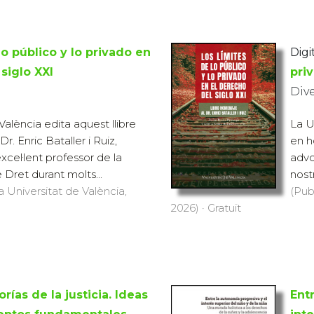
lo público y lo privado en
Digi
siglo XXI
pri
Div
València edita aquest llibre
La U
. Enric Bataller i Ruiz,
en h
excel·lent professor de la
advoc
 Dret durant molts...
nost
a Universitat de València,
(Pub
2026) · Gratuït
orías de la justicia. Ideas
Ent