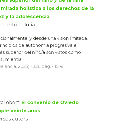
rés superior del niño y de la niña
 mirada holística a los derechos de la
ez y la adolescencia
 Pantoja, Juliana
icionalmente, y desde una visión limitada,
principios de autonomía progresiva e
rés superior del niño/a son vistos como
, mientra...
alència, 2023) · 326 pàg. · 15 €
tal obert:
El convenio de Oviedo
ple veinte años
ersos autors