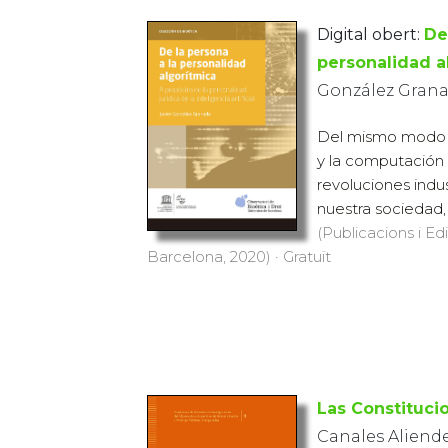
Digital obert:
De
personalidad a
González Granad
Del mismo modo qu
y la computación f
revoluciones indu
nuestra sociedad, 
(Publicacions i Ed
Barcelona, 2020) · Gratuït
Las Constituc
Canales Aliende