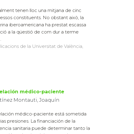
lment tenen lloc una mitjana de cinc
essos constituents. No obstant això, la
rina iberoamericana ha prestat escassa
ció a la qüestió de com dur a terme
.
licacions de la Universitat de València,
relación médico-paciente
tínez Montauti, Joaquín
elación médico-paciente está sometida
rias presiones. La financiación de la
tencia sanitaria puede determinar tanto la