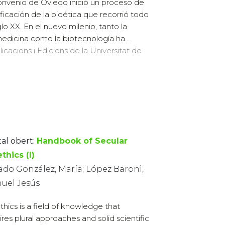
onvenio de Oviedo inició un proceso de
dificación de la bioética que recorrió todo
iglo XX. En el nuevo milenio, tanto la
edicina como la biotecnología ha...
licacions i Edicions de la Universitat de
tal obert:
Handbook of Secular
thics (I)
ado González, María; López Baroni,
uel Jesús
thics is a field of knowledge that
ires plural approaches and solid scientific