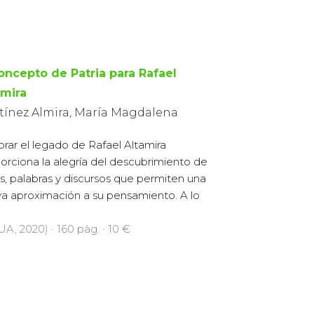
concepto de Patria para Rafael
amira
tínez Almira, María Magdalena
orar el legado de Rafael Altamira
orciona la alegría del descubrimiento de
s, palabras y discursos que permiten una
a aproximación a su pensamiento. A lo
UA, 2020) · 160 pàg. · 10 €