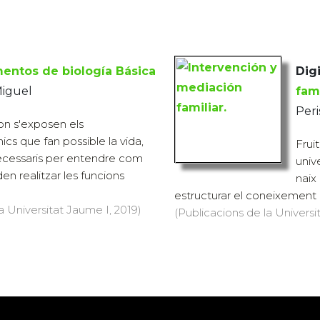
entos de biología Básica
Digi
Miguel
fami
Peri
n s'exposen els
s que fan possible la vida,
Frui
ecessaris per entendre com
univ
den realitzar les funcions
naix
estructurar el coneixement re
a Universitat Jaume I, 2019)
(Publicacions de la Universit