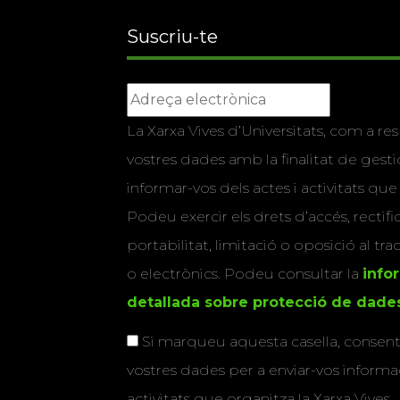
Suscriu-te
La Xarxa Vives d’Universitats, com a res
vostres dades amb la finalitat de gestio
informar-vos dels actes i activitats que
Podeu exercir els drets d’accés, rectifi
portabilitat, limitació o oposició al tr
o electrònics. Podeu consultar la
info
detallada sobre protecció de dade
Si marqueu aquesta casella, consenti
vostres dades per a enviar-vos informac
activitats que organitza la Xarxa Vives.