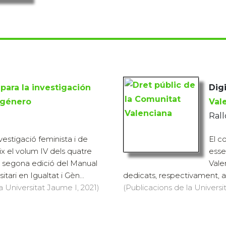
para la investigación
Digi
 género
Val
Rall
vestigació feminista i de
El co
ix el volum IV dels quatre
esse
segona edició del Manual
Vale
tari en Igualtat i Gèn...
dedicats, respectivament, a l
a Universitat Jaume I, 2021)
(Publicacions de la Universit