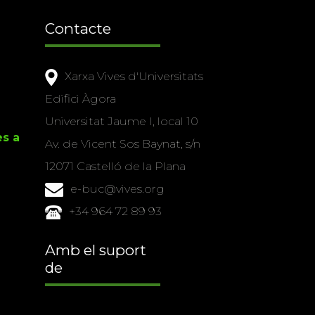
Contacte
Xarxa Vives d'Universitats
Edifici Àgora
Universitat Jaume I, local 10
es a
Av. de Vicent Sos Baynat, s/n
12071 Castelló de la Plana
e-buc@vives.org
+34 964 72 89 93
Amb el suport
de