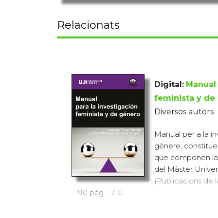
Relacionats
Digital:
Manual 
feminista y de
Diversos autors
Manual per a la in
gènere, constitue
que componen la 
del Màster Universi
(Publicacions de l
· 190 pàg. · 7 €