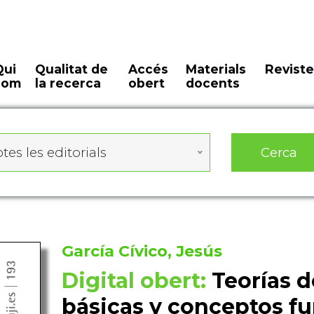
Qui
Qualitat de
Accés
Materials
Reviste
som
la recerca
obert
docents
Cerca
tes les editorials
García Cívico, Jesús
Digital obert:
Teorías de
básicas y conceptos f