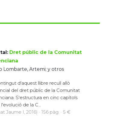
tal:
Dret públic de la Comunitat
enciana
o Lombarte, Artemi; y otros
ntingut d'aquest llibre recull allò
ncial del dret públic de la Comunitat
nciana. S'estructura en cinc capítols
'evolució de la C...
at Jaume I, 2016) · 156 pàg. · 5 €