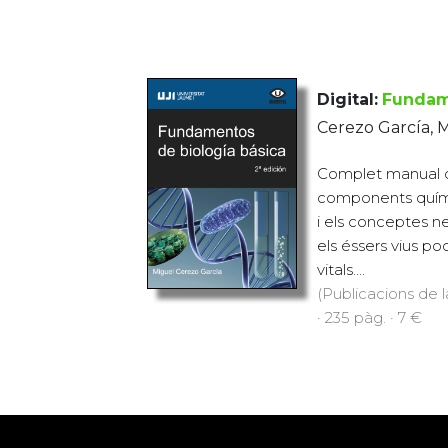
Digital:
Fundam
Cerezo García, 
Complet manual o
components químic
i els conceptes n
els éssers vius po
vitals....
(Publicacions de l
· 235 pàg. · 7 €