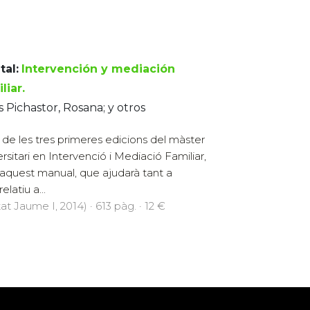
tal:
Intervención y mediación
liar.
s Pichastor, Rosana; y otros
t de les tres primeres edicions del màster
ersitari en Intervenció i Mediació Familiar,
 aquest manual, que ajudarà tant a
latiu a...
at Jaume I, 2014) · 613 pàg. · 12 €