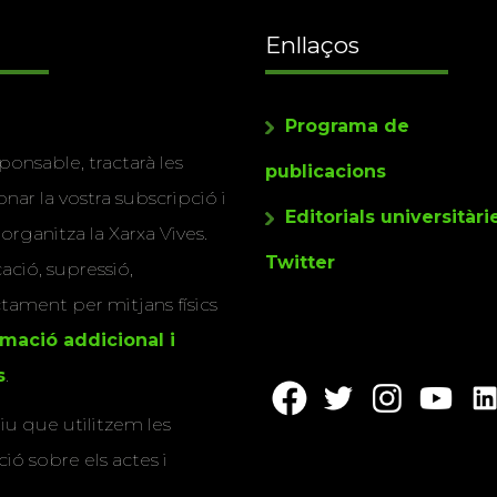
Enllaços
Programa de
ponsable, tractarà les
publicacions
nar la vostra subscripció i
Editorials universitàri
 organitza la Xarxa Vives.
Twitter
cació, supressió,
actament per mitjans físics
rmació addicional i
s
.
u que utilitzem les
ió sobre els actes i