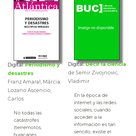
Digital:
Decir la ciencia
Digital:
Periodismo y
de Semir Zivojnovic,
desastres
Vladimir
Franz Amaral, Márcia;
Lozano Ascencio,
En la época de
Carlos
internet y las redes
sociales, cuando
No todas las
acceder a la
catástrofes
información es tan
(terremotos,
sencillo, existe el
huracanes,