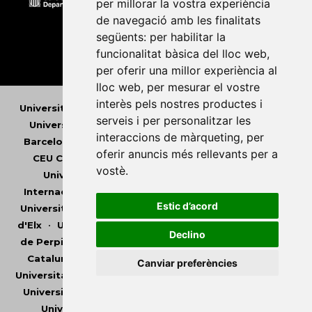
per millorar la vostra experiència
de navegació amb les finalitats
següents:
per habilitar la
funcionalitat bàsica del lloc web
,
per oferir una millor experiència al
lloc web
,
per mesurar el vostre
interès pels nostres productes i
Universitat Abat Oliba CEU
•
Universitat d'Alacant
•
serveis i per personalitzar les
Universitat d'Andorra
•
Universitat Autònoma de
interaccions de màrqueting
,
per
Barcelona
•
Universitat de Barcelona
•
Universitat
oferir anuncis més rellevants per a
CEU Cardenal Herrera
•
Universitat de Girona
•
vostè
.
Universitat de les Illes Balears
•
Universitat
Internacional de Catalunya
•
Universitat Jaume I
•
Estic d’acord
Universitat de Lleida
•
Universitat Miguel Hernández
d'Elx
•
Universitat Oberta de Catalunya
•
Universitat
Declino
de Perpinyà Via Domitia
•
Universitat Politècnica de
Catalunya
•
Universitat Politècnica de València
•
Canviar preferències
Universitat Pompeu Fabra
•
Universitat Ramon Llull
•
Universitat Rovira i Virgili
•
Universitat de Sàsser
•
Universitat de València
•
Universitat de Vic -