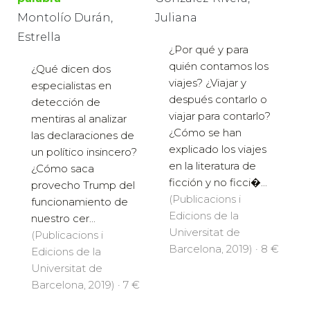
Montolío Durán,
Juliana
Estrella
¿Por qué y para
quién contamos los
¿Qué dicen dos
viajes? ¿Viajar y
especialistas en
después contarlo o
detección de
viajar para contarlo?
mentiras al analizar
¿Cómo se han
las declaraciones de
explicado los viajes
un político insincero?
en la literatura de
¿Cómo saca
ficción y no ficci�...
provecho Trump del
(Publicacions i
funcionamiento de
Edicions de la
nuestro cer...
Universitat de
(Publicacions i
Barcelona, 2019) · 8 €
Edicions de la
Universitat de
Barcelona, 2019) · 7 €