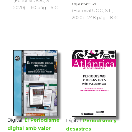
(Editorial UOC, S.L.,
representa...
2020) · 160 pàg. · 6 €
(Editorial UOC, S.L.,
2020) · 248 pàg. · 8 €
Digital:
El Periodisme
Digital:
Periodismo y
digital amb valor
desastres