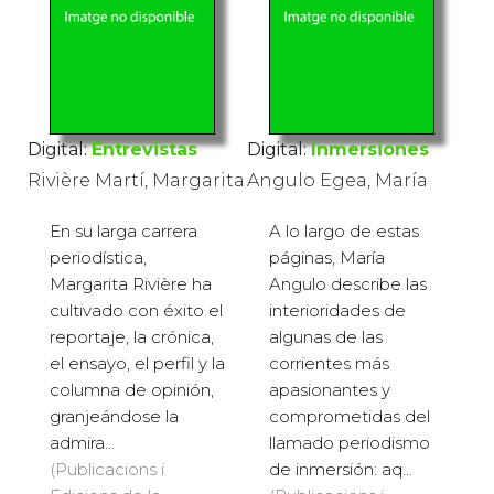
Digital:
Entrevistas
Digital:
Inmersiones
Rivière Martí, Margarita
Angulo Egea, María
En su larga carrera
A lo largo de estas
periodística,
páginas, María
Margarita Rivière ha
Angulo describe las
cultivado con éxito el
interioridades de
reportaje, la crónica,
algunas de las
el ensayo, el perfil y la
corrientes más
columna de opinión,
apasionantes y
granjeándose la
comprometidas del
admira...
llamado periodismo
(Publicacions i
de inmersión: aq...