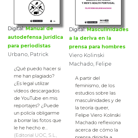
Digital:
Manual de
Digital:
Masculinidades
autodefensa jurídica
a la deriva en la
para periodistas
prensa para hombres
Urbano, Patrick
Viero Kolinski
Machado, Felipe
¿Qué puedo hacer si
me han plagiado?
A partir del
¿Es legal utilizar
feminismo, de los
vídeos descargados
estudios sobre las
de YouTube en mis
masculinidades y de
reportajes? ¿Puede
la teoría queer,
un policía obligarme
Felipe Viero Kolinski
a borrar las fotos que
Machado reflexiona
le he hecho e...
acerca de cómo la
(Editorial UOC, S.L.,
prensa dirigida a