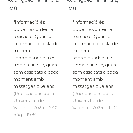
Rodríguez Ferrándiz,
Rodríguez Ferrándiz,
Raúl
Raúl
"Informació és
"Informació és
poder" és un lema
poder" és un lema
revisable. Quan la
revisable. Quan la
informació circula de
informació circula de
manera
manera
sobreabundant i es
sobreabundant i es
troba a un clic, quan
troba a un clic, quan
som assaltats a cada
som assaltats a cada
moment amb
moment amb
missatges que ens...
missatges que ens...
(Publicacions de la
(Publicacions de la
Universitat de
Universitat de
València, 2024) · 240
València, 2024) · 11 €
pàg. · 19 €