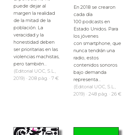
puede dejar al
En 2018 se crearon
margen la realidad
cada día
de la mitad de la
100 podcasts en
población. La
Estado Unidos. Para
veracidad y la
los jóvenes
honestidad deben
con smartphone, que
ser prioritarias en las
nunca tendrán una
violencias machistas,
radio, estos
pero también...
contenidos sonoros
(Editorial UOC, S.L.,
bajo demanda
2019) · 208 pàg. · 7 €
representa...
(Editorial UOC, S.L.,
2019) · 248 pàg. · 26 €