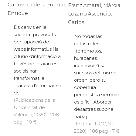
Canovaca de la Fuente,
Franz Amaral, Márcia;
Enrique
Lozano Ascencio,
Carlos
Els canvis en la
societat provocats
No todas las
per l'aparició de
catástrofes
webs informatius i la
(terremotos,
difusió d'informació a
huracanes,
través de les xarxes
incendios?) son
socials han
sucesos del mismo
transformat la
orden, pero su
manera d'informar-se
cobertura
del...
periodística siempre
(Publicacions de la
es difícil. Abordar
Universitat de
desastres supone
València, 2020) · 208
trabaj...
pàg. · 10 €
(Editorial UOC, S.L.,
2020) · 186 pàg. · 7 €