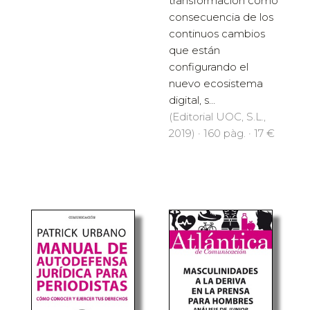
transformación como
consecuencia de los
continuos cambios
que están
configurando el
nuevo ecosistema
digital, s...
(Editorial UOC, S.L.,
2019) · 160 pàg. · 17 €