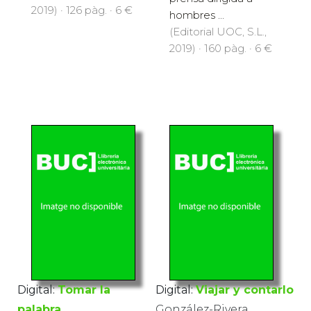
2019) · 126 pàg. · 6 €
hombres ...
(Editorial UOC, S.L.,
2019) · 160 pàg. · 6 €
Digital:
Tomar la
Digital:
Viajar y contarlo
palabra
González-Rivera,