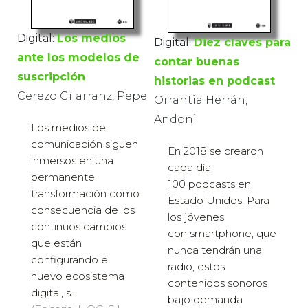
Digital:
Los medios
Digital:
Diez claves para
ante los modelos de
contar buenas
suscripción
historias en podcast
Cerezo Gilarranz, Pepe
Orrantia Herrán,
Andoni
Los medios de
comunicación siguen
En 2018 se crearon
inmersos en una
cada día
permanente
100 podcasts en
transformación como
Estado Unidos. Para
consecuencia de los
los jóvenes
continuos cambios
con smartphone, que
que están
nunca tendrán una
configurando el
radio, estos
nuevo ecosistema
contenidos sonoros
digital, s...
bajo demanda