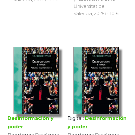
Universitat de
València, 2025) · 10 €
Desinformación y
Digital:
Desinformación
poder
y poder