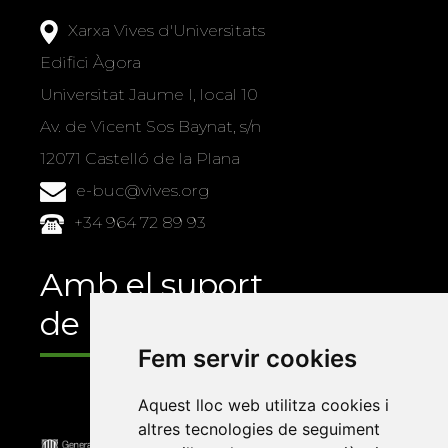
Xarxa Vives d'Universitats
Edifici Àgora
Universitat Jaume I, local 10
Av. de Vicent Sos Baynat, s/n
12071 Castelló de la Plana
e-buc@vives.org
+34 964 72 89 93
Amb el suport
de
Fem servir cookies
Aquest lloc web utilitza cookies i
altres tecnologies de seguiment