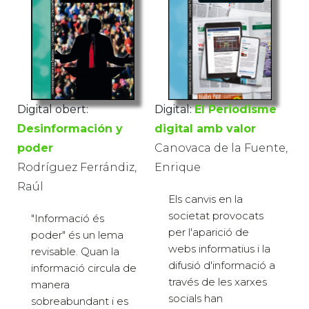
Digital obert:
Digital:
El Periodisme
Desinformación y
digital amb valor
poder
Canovaca de la Fuente,
Rodríguez Ferrándiz,
Enrique
Raúl
Els canvis en la
societat provocats
"Informació és
per l'aparició de
poder" és un lema
webs informatius i la
revisable. Quan la
difusió d'informació a
informació circula de
través de les xarxes
manera
socials han
sobreabundant i es