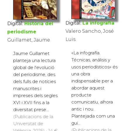
Digital:
La infografía
Digital:
Història del
Valero Sancho, José
periodisme
Luis
Guillamet, Jaume
«La infografía.
Jaume Guillamet
Técnicas, análisis y
planteja una lectura
usos periodísticos» és
global de l'evolució
una obra
del periodisme, des
indispensable per a
dels fulls de notícies
abordar aquest
manuscrites i
producte
impreses dels segles
comunicatiu, alhora
XVI i XVII fins a la
antic i nou.
diversitat prese...
Plantejada com una
(Publicacions de la
gui...
Universitat de
(Publicacions de la
València, 2025) · 14 €