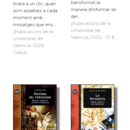
transformat la
troba a un clic, quan
manera d'informar-se
som assaltats a cada
del...
moment amb
(Publicacions de la
missatges que ens...
Universitat de
(Publicacions de la
València, 2025) · 10 €
Universitat de
València, 2026) ·
Gratuït