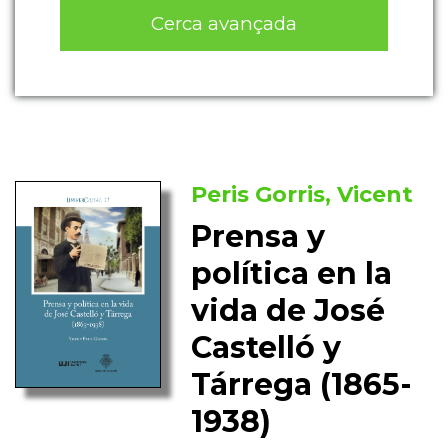
Cerca avançada
Peris Gorris, Vicent
Prensa y
política en la
vida de José
Castelló y
Tárrega (1865-
1938)