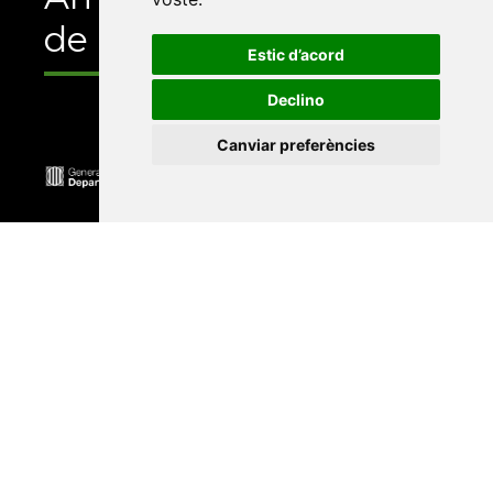
de
Estic d’acord
Declino
Canviar preferències
Universitat Abat Oliba CEU
•
Universitat d'Alacant
•
Universitat d'Andorra
•
Universitat Autònoma de
Barcelona
•
Universitat de Barcelona
•
Universitat
CEU Cardenal Herrera
•
Universitat de Girona
•
Universitat de les Illes Balears
•
Universitat
Internacional de Catalunya
•
Universitat Jaume I
•