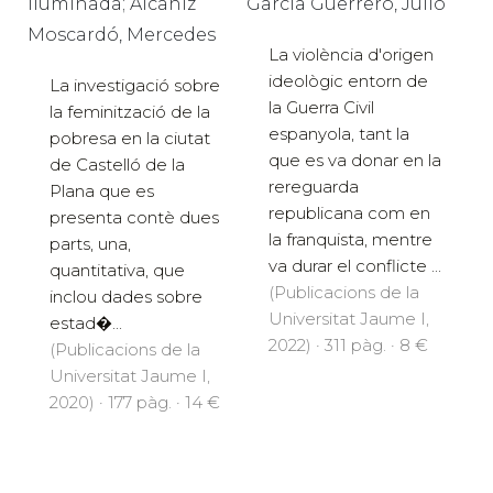
Iluminada; Alcañiz
García Guerrero, Julio
Moscardó, Mercedes
La violència d'origen
ideològic entorn de
La investigació sobre
la Guerra Civil
la feminització de la
espanyola, tant la
pobresa en la ciutat
que es va donar en la
de Castelló de la
rereguarda
Plana que es
republicana com en
presenta contè dues
la franquista, mentre
parts, una,
va durar el conflicte ...
quantitativa, que
(Publicacions de la
inclou dades sobre
Universitat Jaume I,
estad�...
2022) · 311 pàg. · 8 €
(Publicacions de la
Universitat Jaume I,
2020) · 177 pàg. · 14 €