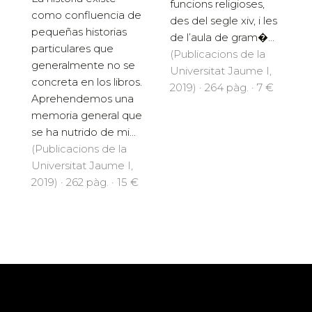
funcions religioses,
como confluencia de
des del segle xiv, i les
pequeñas historias
de l’aula de gram�...
particulares que
(Publicacions de la
generalmente no se
Universitat Jaume I,
concreta en los libros.
2019) · 264 pàg. · 7 €
Aprehendemos una
memoria general que
se ha nutrido de mi...
(Publicacions de la
Universitat Jaume I,
2019) · 262 pàg. · 15 €