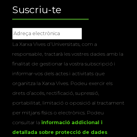
Suscriu-te
La Xarxa Vives d’Universitats, com a
responsable, tractarà les vostres dades amb la
finalitat de gestionar la vostra subscripció i
informar-vos dels actes i activitats que
organitza la Xarxa Vives. Podeu exercir els
drets d’accés, rectificació, supressió,
portabilitat, limitació o oposició al tractament
per mitjans físics o electrònics. Podeu
consultar la
informació addicional i
detallada sobre protecció de dades
.