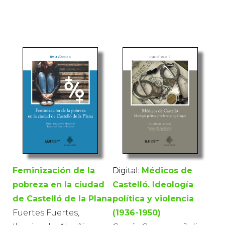
Feminización de la
Digital:
Médicos de
pobreza en la ciudad
Castelló. Ideología
de Castelló de la Plana
política y violencia
Fuertes Fuertes,
(1936-1950)