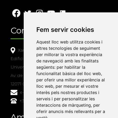
Contacte
Fem servir cookies
Aquest lloc web utilitza cookies i
altres tecnologies de seguiment
Xarxa Vives d'Universitats
per millorar la vostra experiència
Edifici Àgora
de navegació amb les finalitats
Universitat Jaume I, local 10
següents:
per habilitar la
funcionalitat bàsica del lloc web
,
Av. de Vicent Sos Baynat, s/n
per oferir una millor experiència al
12071 Castelló de la Plana
lloc web
,
per mesurar el vostre
e-buc@vives.org
interès pels nostres productes i
serveis i per personalitzar les
+34 964 72 89 93
interaccions de màrqueting
,
per
oferir anuncis més rellevants per a
Amb el suport
vostè
.