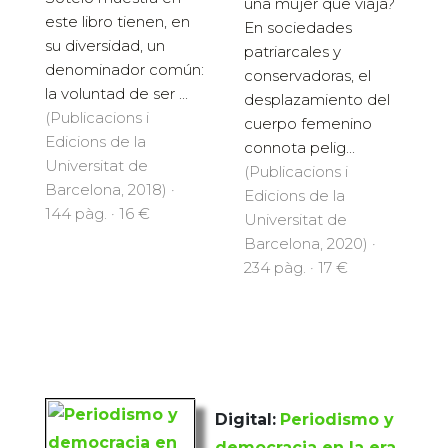
una mujer que viaja?
este libro tienen, en
En sociedades
su diversidad, un
patriarcales y
denominador común:
conservadoras, el
la voluntad de ser ...
desplazamiento del
(Publicacions i
cuerpo femenino
Edicions de la
connota pelig...
Universitat de
(Publicacions i
Barcelona, 2018) ·
Edicions de la
144 pàg. · 16 €
Universitat de
Barcelona, 2020) ·
234 pàg. · 17 €
Digital:
Periodismo y
democracia en la era