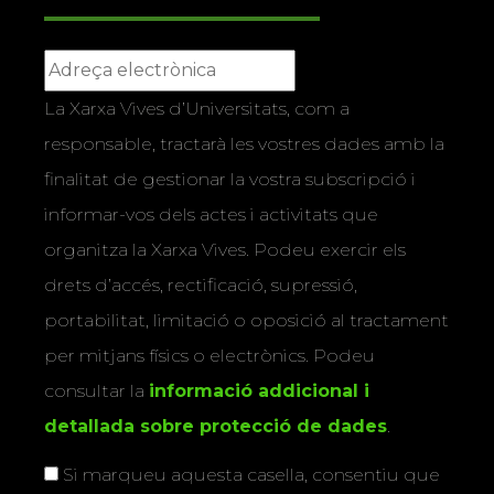
La Xarxa Vives d’Universitats, com a
responsable, tractarà les vostres dades amb la
finalitat de gestionar la vostra subscripció i
informar-vos dels actes i activitats que
organitza la Xarxa Vives. Podeu exercir els
drets d’accés, rectificació, supressió,
portabilitat, limitació o oposició al tractament
per mitjans físics o electrònics. Podeu
consultar la
informació addicional i
detallada sobre protecció de dades
.
Si marqueu aquesta casella, consentiu que