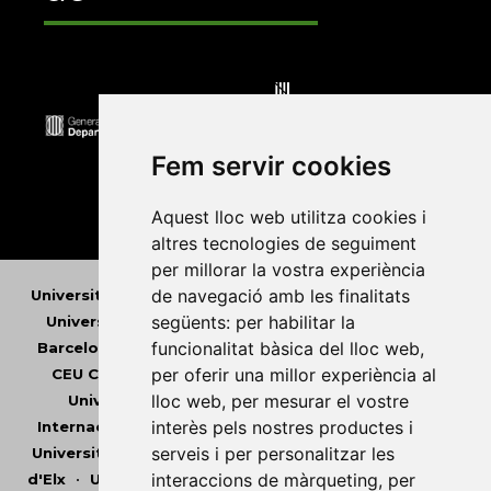
Fem servir cookies
Aquest lloc web utilitza cookies i
altres tecnologies de seguiment
per millorar la vostra experiència
de navegació amb les finalitats
Universitat Abat Oliba CEU
•
Universitat d'Alacant
•
següents:
per habilitar la
Universitat d'Andorra
•
Universitat Autònoma de
funcionalitat bàsica del lloc web
,
Barcelona
•
Universitat de Barcelona
•
Universitat
per oferir una millor experiència al
CEU Cardenal Herrera
•
Universitat de Girona
•
lloc web
,
per mesurar el vostre
Universitat de les Illes Balears
•
Universitat
interès pels nostres productes i
Internacional de Catalunya
•
Universitat Jaume I
•
serveis i per personalitzar les
Universitat de Lleida
•
Universitat Miguel Hernández
interaccions de màrqueting
,
per
d'Elx
•
Universitat Oberta de Catalunya
•
Universitat