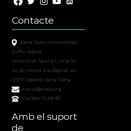
Contacte
Xarxa Vives d'Universitats
Edifici Àgora
Universitat Jaume I, local 10
Av. de Vicent Sos Baynat, s/n
12071 Castelló de la Plana
e-buc@vives.org
+34 964 72 89 93
Amb el suport
de