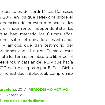
de artículos de Jordi Matas Dalmases
y 2017, en los que reflexiona sobre el
generación de nuestra democracia, las
es, el movimiento independentista, las
es que han marcado los últimos años.
nes sobre el opinador», escritas por
ares y amigos, que dan testimonio del
presiones con el autor. Durante este
ató los temas con absoluta libertad; el
 referéndum catalán del 1-O y que hacía
17, no fue aceptado por El País. Dicho
osa honestidad intelectual, compromiso
Barcelona
, 2017 ·
PERIODISMO ACTIVO
9 € · castellà
ó
:
Notícies i periodisme