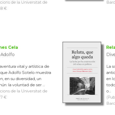
icions de la Universitat de
Barc
 8 €
nes Cela
Rel
 Adolfo
Div
ventura vital y artística de
La s
 que Adolfo Sotelo muestra
anti
en, en su diversidad, un
en l
: la voluntad de ser ...
todo
icions de la Universitat de
o...
 7 €
(Pub
Barc