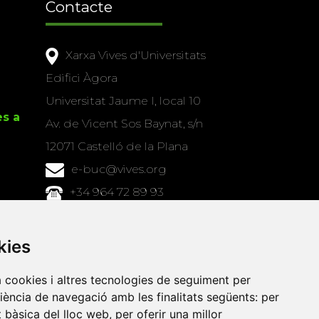
Contacte
Xarxa Vives d'Universitats
Edifici Àgora
Universitat Jaume I, local 10
es a
Av. de Vicent Sos Baynat, s/n
12071 Castelló de la Plana
e-buc@vives.org
+34 964 72 89 93
Amb el suport
kies
de
a cookies i altres tecnologies de seguiment per
riència de navegació amb les finalitats següents:
per
at bàsica del lloc web
,
per oferir una millor