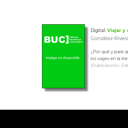
Digital:
Viajar y
González-Rivera
¿Por qué y para q
los viajes en la lit
(Publicacions i Ed