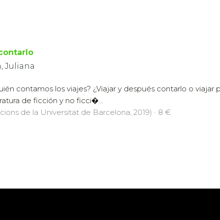
 contarlo
, Juliana
uién contamos los viajes? ¿Viajar y después contarlo o viajar
eratura de ficción y no ficci�...
icions de la Universitat de Barcelona, 2019) · 8 €