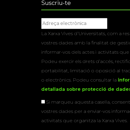
Suscriu-te
La Xarxa Vives d’Universitats, com a res
vostres dades amb la finalitat de gestio
informar-vos dels actes i activitats que
Podeu exercir els drets d’accés, rectifi
portabilitat, limitació o oposició al tr
o electrònics. Podeu consultar la
info
detallada sobre protecció de dade
Si marqueu aquesta casella, consenti
vostres dades per a enviar-vos informac
activitats que organitza la Xarxa Vives.