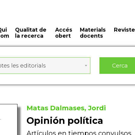
Qui
Qualitat de
Accés
Materials
Reviste
som
la recerca
obert
docents
Cerca
tes les editorials
Matas Dalmases, Jordi
Opinión política
Artículos en tiempos convulsos