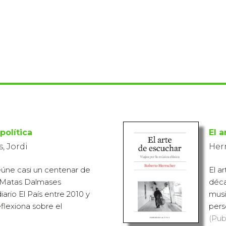
política
El 
, Jordi
Her
reúne casi un centenar de
El a
i Matas Dalmases
déca
iario El País entre 2010 y
musi
eflexiona sobre el
pers
(Pub