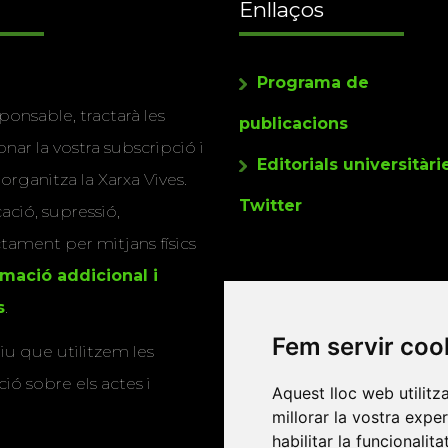
Enllaços
Programa de
ponsable, tractarà les
publicacions
nar la vostra subscripció i
Editorials universitàri
 organitza la Xarxa Vives.
Twitter
cació, supressió,
actament per mitjans físics
rmació addicional i
s
.
Fem servir coo
u que utilitzem les
ió sobre els actes i
Aquest lloc web utilitz
millorar la vostra expe
habilitar la funcionalit