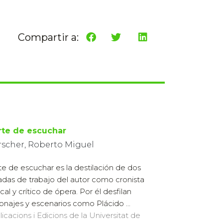
Compartir a:
arte de escuchar
rscher, Roberto Miguel
rte de escuchar es la destilación de dos
das de trabajo del autor como cronista
cal y crítico de ópera. Por él desfilan
onajes y escenarios como Plácido ...
licacions i Edicions de la Universitat de