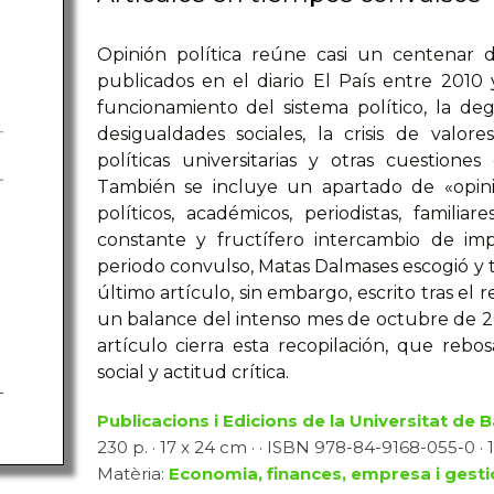
Opinión política reúne casi un centenar 
publicados en el diario El País entre 2010 
funcionamiento del sistema político, la de
desigualdades sociales, la crisis de valor
políticas universitarias y otras cuestion
También se incluye un apartado de «opinio
políticos, académicos, periodistas, famili
constante y fructífero intercambio de im
periodo convulso, Matas Dalmases escogió y tr
último artículo, sin embargo, escrito tras el
un balance del intenso mes de octubre de 20
artículo cierra esta recopilación, que reb
social y actitud crítica.
Publicacions i Edicions de la Universitat de 
230 p. · 17 x 24 cm · · ISBN 978-84-9168-055-0 · 1
Matèria:
Economia, finances, empresa i gesti