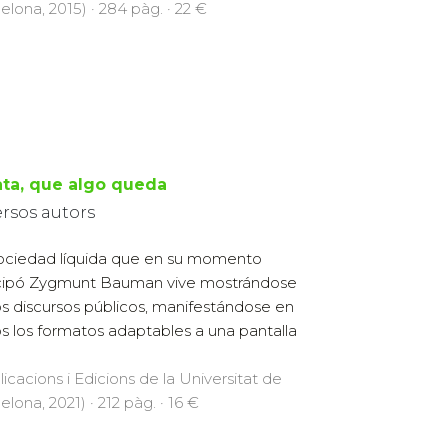
elona, 2015) · 284 pàg. · 22 €
ata, que algo queda
ersos autors
ociedad líquida que en su momento
cipó Zygmunt Bauman vive mostrándose
os discursos públicos, manifestándose en
s los formatos adaptables a una pantalla
licacions i Edicions de la Universitat de
elona, 2021) · 212 pàg. · 16 €