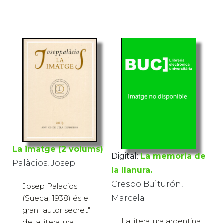
La imatge (2 volums)
Digital:
La memoria de
Palàcios, Josep
la llanura.
Crespo Buiturón,
Josep Palacios
Marcela
(Sueca, 1938) és el
gran "autor secret"
La literatura argentina
de la literatura