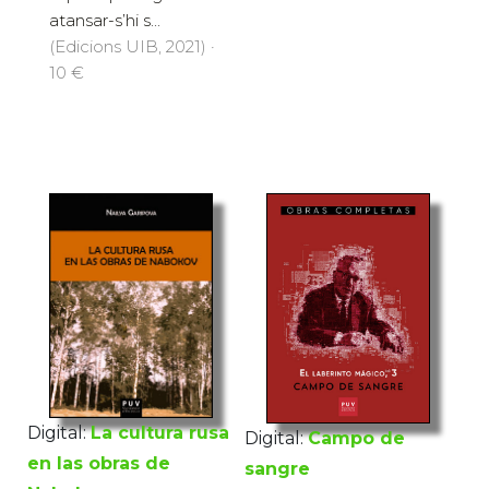
atansar-s’hi s...
(Edicions UIB, 2021) ·
10 €
Digital:
La cultura rusa
Digital:
Campo de
en las obras de
sangre