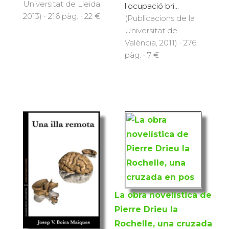
Universitat de Lleida,
l'ocupació bri...
2013) · 216 pàg. · 22 €
(Publicacions de la
Universitat de
València, 2011) · 276
pàg. · 7 €
La obra novelística de
Pierre Drieu la
Rochelle, una cruzada