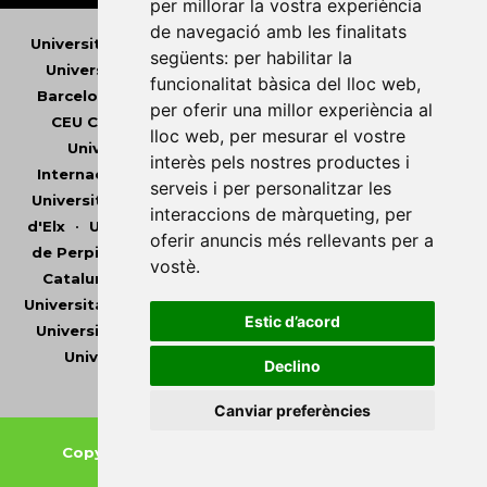
per millorar la vostra experiència
de navegació amb les finalitats
Universitat Abat Oliba CEU
•
Universitat d'Alacant
•
següents:
per habilitar la
Universitat d'Andorra
•
Universitat Autònoma de
funcionalitat bàsica del lloc web
,
Barcelona
•
Universitat de Barcelona
•
Universitat
per oferir una millor experiència al
CEU Cardenal Herrera
•
Universitat de Girona
•
lloc web
,
per mesurar el vostre
Universitat de les Illes Balears
•
Universitat
interès pels nostres productes i
Internacional de Catalunya
•
Universitat Jaume I
•
serveis i per personalitzar les
Universitat de Lleida
•
Universitat Miguel Hernández
interaccions de màrqueting
,
per
d'Elx
•
Universitat Oberta de Catalunya
•
Universitat
oferir anuncis més rellevants per a
de Perpinyà Via Domitia
•
Universitat Politècnica de
vostè
.
Catalunya
•
Universitat Politècnica de València
•
Universitat Pompeu Fabra
•
Universitat Ramon Llull
•
Estic d’acord
Universitat Rovira i Virgili
•
Universitat de Sàsser
•
Universitat de València
•
Universitat de Vic -
Declino
Universitat Central de Catalunya
Canviar preferències
Copyright © 2026
-
Xarxa Vives d'Universitats