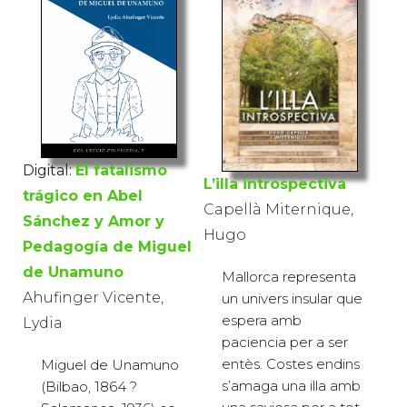
Digital:
El fatalismo
L’illa introspectiva
trágico en Abel
Capellà Miternique,
Sánchez y Amor y
Hugo
Pedagogía de Miguel
de Unamuno
Mallorca representa
Ahufinger Vicente,
un univers insular que
espera amb
Lydia
paciencia per a ser
entès. Costes endins
Miguel de Unamuno
s’amaga una illa amb
(Bilbao, 1864 ?