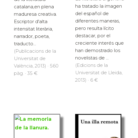
ha tratado la imagen
catalana,en plena
del español de
maduresa creativa.
diferentes maneras,
Escriptor d'alta
pero resulta lícito
intensitat literària,
destacar, por el
narrador, poeta,
creciente interés que
traducto...
han demostrado los
(Publicacions de la
novelistas de ...
Universitat de
(Edicions de la
València, 2013) · 560
Universitat de Lleida,
pàg. · 35 €
2013) · 6 €