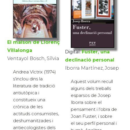
El malson de Llorenç
Villalonga
Digital:
Fuster, una
Ventayol Bosch, Sílvia
declinació personal
Iborra Martínez, Josep
Andrea Víctrix (1974)
s'inclou dins la
Aquest volum recull
literatura de tradició
alguns dels treballs
antiutòpica i
esparsos de Josep
constitueix una
Iborra sobre el
crònica de les
pensament i l'obra de
actituds consumistes,
Joan Fuster, i sobre
deshumanitzades i
el seu perfil personal i
antiecologistes dels