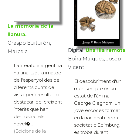
La memoria de la
llanura.
Crespo Buiturón,
Digital:
Una illa remota
Marcela
Boira Maiques, Josep
La literatura argentina
Vicent
ha analitzat la imatge
de l'espanyol des de
El descobriment d'un
diferents punts de
món sempre és un
vista, però resulta lícit
estat de l'ànima.
destacar, pel creixent
George Cleghorn, un
interès que han
jove escocés format
demostrat els
en la racional i freda
novel�...
societat d'Edimburg,
(Edicions de la
es troba durant