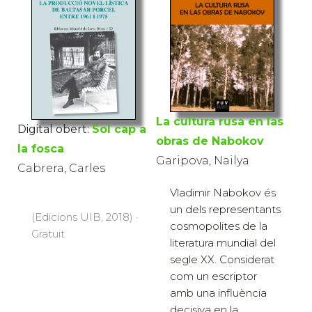
La cultura rusa en las
Digital obert:
Sol cap a
obras de Nabokov
la fosca
Garipova, Nailya
Cabrera, Carles
Vladimir Nabokov és
un dels representants
(Edicions UIB, 2018) ·
cosmopolites de la
Gratuït
literatura mundial del
segle XX. Considerat
com un escriptor
amb una influència
decisiva en la