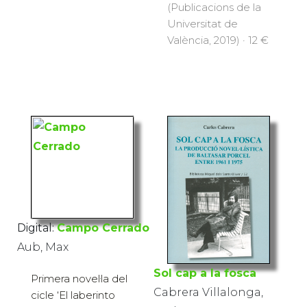
(Publicacions de la
Universitat de
València, 2019) · 12 €
Digital:
Campo Cerrado
Aub, Max
Sol cap a la fosca
Primera novel·la del
Cabrera Villalonga,
cicle ‘El laberinto