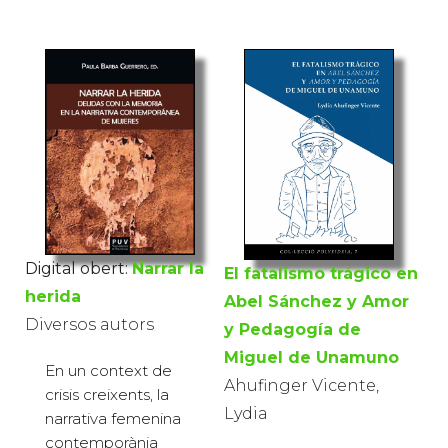
Digital obert:
Narrar la
El fatalismo trágico en
herida
Abel Sánchez y Amor
Diversos autors
y Pedagogía de
Miguel de Unamuno
En un context de
Ahufinger Vicente,
crisis creixents, la
Lydia
narrativa femenina
contemporània