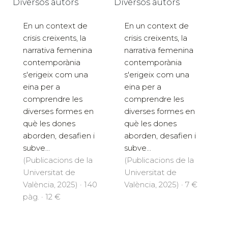
Diversos autors
Diversos autors
En un context de
En un context de
crisis creixents, la
crisis creixents, la
narrativa femenina
narrativa femenina
contemporània
contemporània
s'erigeix com una
s'erigeix com una
eina per a
eina per a
comprendre les
comprendre les
diverses formes en
diverses formes en
què les dones
què les dones
aborden, desafien i
aborden, desafien i
subve...
subve...
(Publicacions de la
(Publicacions de la
Universitat de
Universitat de
València, 2025) · 140
València, 2025) · 7 €
pàg. · 12 €