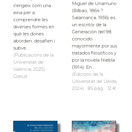
Miguel de Unamuno
s'erigeix com una
(Bilbao, 1864 ?
eina per a
Salamanca, 1936) es
comprendre les
un escritor de la
diverses formes en
Generación del 98,
què les dones
conocido
aborden, desafien i
mayormente por sus
subve...
tratados filosóficos y
(Publicacions de la
por la novela Niebla
Universitat de
(1914). En...
València, 2025) ·
(Edicions de la
Gratuït
Universitat de Lleida,
2024) · 85 pàg. · 12 €