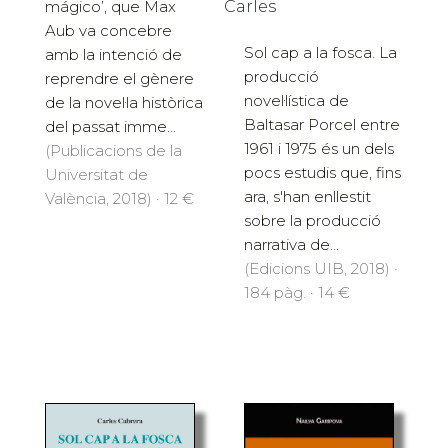
Carles
mágico’, que Max
Aub va concebre
Sol cap a la fosca. La
amb la intenció de
producció
reprendre el gènere
novel·lística de
de la novel·la històrica
Baltasar Porcel entre
del passat imme...
1961 i 1975 és un dels
(Publicacions de la
pocs estudis que, fins
Universitat de
ara, s'han enllestit
València, 2018) · 12 €
sobre la producció
narrativa de...
(Edicions UIB, 2018) ·
184 pàg. · 14 €