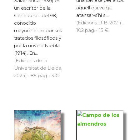
una saviesa per a tot
Salamanca, 1936) es
aquell qui vulgui
un escritor de la
atansar-s’hi s...
Generación del 98,
(Edicions UIB, 2021) ·
conocido
102 pàg. · 15 €
mayormente por sus
tratados filosóficos y
por la novela Niebla
(1914). En...
(Edicions de la
Universitat de Lleida,
2024) · 85 pàg. · 3 €