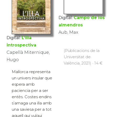
Digital:
Campo de los
almendros
Aub, Max
Digital:
L’illa
introspectiva
(Publicacions de la
Capellà Miternique,
Universitat de
Hugo
València, 2021) · 14 €
Mallorca representa
un univers insular que
espera amb
paciencia per a ser
entès. Costes endins
s’amaga una illa amb
una saviesa per a tot
aquell qui vulgui