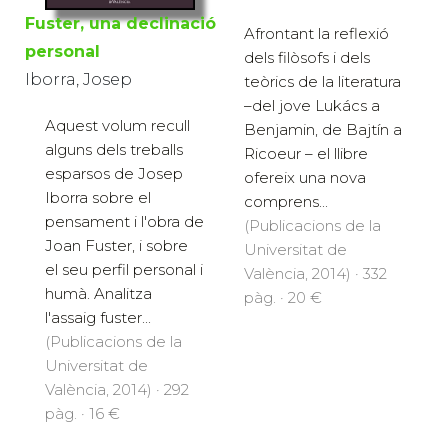
Fuster, una declinació
Afrontant la reflexió
personal
dels filòsofs i dels
Iborra, Josep
teòrics de la literatura
–del jove Lukács a
Aquest volum recull
Benjamin, de Bajtín a
alguns dels treballs
Ricoeur – el llibre
esparsos de Josep
ofereix una nova
Iborra sobre el
comprens...
pensament i l'obra de
(Publicacions de la
Joan Fuster, i sobre
Universitat de
el seu perfil personal i
València, 2014) · 332
humà. Analitza
pàg. · 20 €
l'assaig fuster...
(Publicacions de la
Universitat de
València, 2014) · 292
pàg. · 16 €