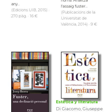
humà. Analitza
any...
l'assaig fuster...
(Edicions UIB, 2015) ·
(Publicacions de la
270 pàg. · 16 €
Universitat de
València, 2014) · 9 €
Estética y literatura
Di Giacomo, Giuseppe