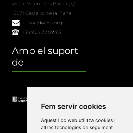
Av. de Vicent Sos Baynat, s/n
12071 Castelló de la Plana
e-buc@vives.org
+34 964 72 89 93
Amb el suport
de
Fem servir cookies
Aquest lloc web utilitza cookies i
altres tecnologies de seguiment