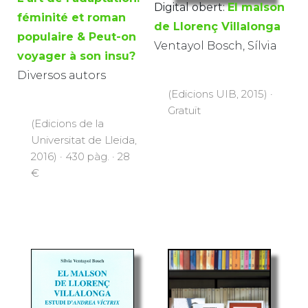
Digital obert:
El malson
féminité et roman
de Llorenç Villalonga
populaire & Peut-on
Ventayol Bosch, Sílvia
voyager à son insu?
Diversos autors
(Edicions UIB, 2015) ·
Gratuït
(Edicions de la
Universitat de Lleida,
2016) · 430 pàg. · 28
€