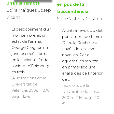
Una illa remota
en pos de la
Boira Maiques, Josep
trascendencia.
Vicent
Solé Castells, Cristina
El descobriment d’un
Analitza l'evolució del
món sempre és un
pensament de Pierre
estat de l’ànima.
Drieu la Rochelle a
George Cleghorn, un
través de les seves
jove escocés format
novel·les. Per a
en la racional i freda
aquest fi es realitza
societat d’Edimburg,
en primer lloc una
es trob...
anàlisi des de l'interior
(Publicacions de la
de ...
Universitat de
(Edicions de la
València, 2008) · 276
Universitat de Lleida,
pàg. · 12 €
2004) · 416 pàg. · 20
€