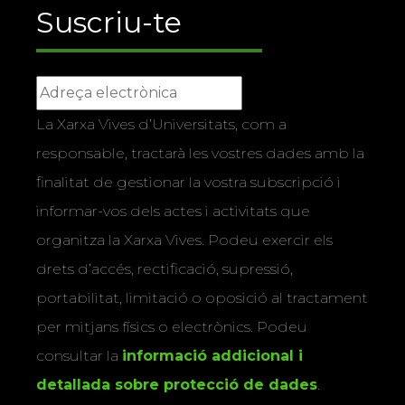
Suscriu-te
La Xarxa Vives d’Universitats, com a
responsable, tractarà les vostres dades amb la
finalitat de gestionar la vostra subscripció i
informar-vos dels actes i activitats que
organitza la Xarxa Vives. Podeu exercir els
drets d’accés, rectificació, supressió,
portabilitat, limitació o oposició al tractament
per mitjans físics o electrònics. Podeu
consultar la
informació addicional i
detallada sobre protecció de dades
.