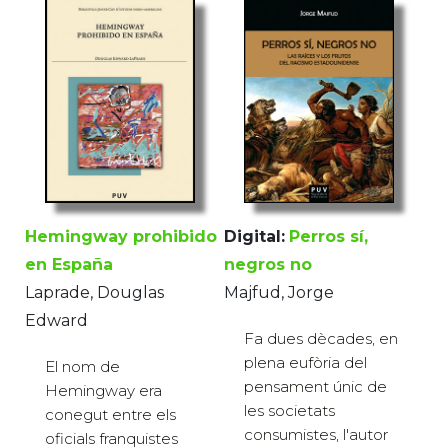
Hemingway prohibido
Digital:
Perros sí,
en España
negros no
Laprade, Douglas
Majfud, Jorge
Edward
Fa dues dècades, en
plena eufòria del
El nom de
pensament únic de
Hemingway era
les societats
conegut entre els
consumistes, l'autor
oficials franquistes