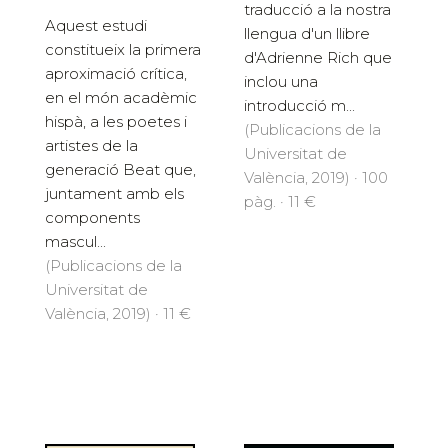
traducció a la nostra
Aquest estudi
llengua d'un llibre
constitueix la primera
d'Adrienne Rich que
aproximació crítica,
inclou una
en el món acadèmic
introducció m...
hispà, a les poetes i
(Publicacions de la
artistes de la
Universitat de
generació Beat que,
València, 2019) · 100
juntament amb els
pàg. · 11 €
components
mascul...
(Publicacions de la
Universitat de
València, 2019) · 11 €