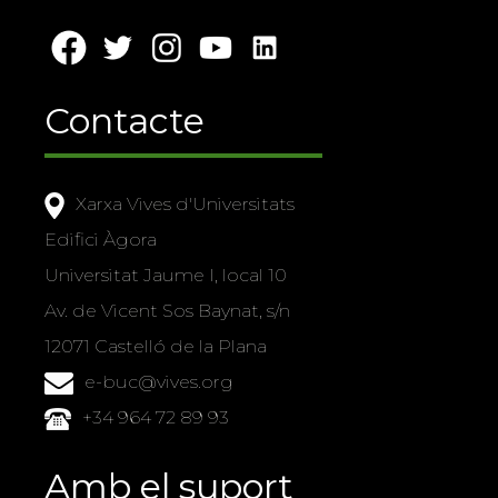
Contacte
Xarxa Vives d'Universitats
Edifici Àgora
Universitat Jaume I, local 10
Av. de Vicent Sos Baynat, s/n
12071 Castelló de la Plana
e-buc@vives.org
+34 964 72 89 93
Amb el suport