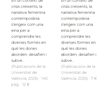
En un context de
En un context de
crisis creixents, la
crisis creixents, la
narrativa femenina
narrativa femenina
contemporània
contemporània
s'erigeix com una
s'erigeix com una
eina per a
eina per a
comprendre les
comprendre les
diverses formes en
diverses formes en
què les dones
què les dones
aborden, desafien i
aborden, desafien i
subve...
subve...
(Publicacions de la
(Publicacions de la
Universitat de
Universitat de
València, 2025) · 140
València, 2025) · 7 €
pàg. · 12 €