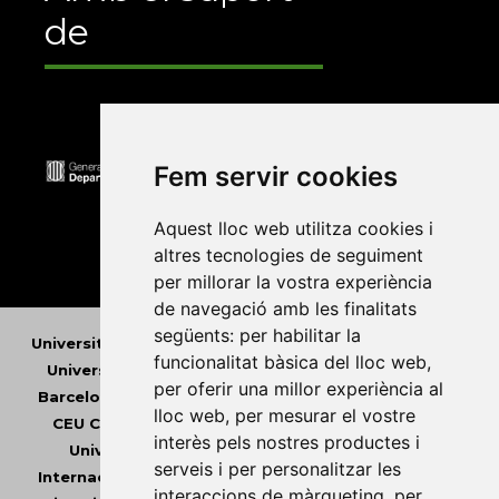
de
Fem servir cookies
Aquest lloc web utilitza cookies i
altres tecnologies de seguiment
per millorar la vostra experiència
de navegació amb les finalitats
següents:
per habilitar la
Universitat Abat Oliba CEU
•
Universitat d'Alacant
•
funcionalitat bàsica del lloc web
,
Universitat d'Andorra
•
Universitat Autònoma de
per oferir una millor experiència al
Barcelona
•
Universitat de Barcelona
•
Universitat
lloc web
,
per mesurar el vostre
CEU Cardenal Herrera
•
Universitat de Girona
•
interès pels nostres productes i
Universitat de les Illes Balears
•
Universitat
serveis i per personalitzar les
Internacional de Catalunya
•
Universitat Jaume I
•
interaccions de màrqueting
,
per