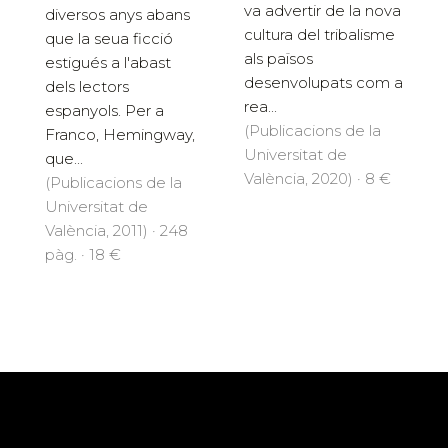
va advertir de la nova
diversos anys abans
cultura del tribalisme
que la seua ficció
als països
estigués a l'abast
desenvolupats com a
dels lectors
rea...
espanyols. Per a
(Publicacions de la
Franco, Hemingway,
Universitat de
que...
València, 2020) · 8 €
(Publicacions de la
Universitat de
València, 2011) · 248
pàg. · 18 €