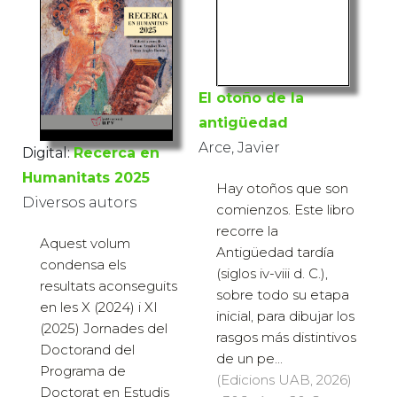
El otoño de la
antigüedad
Arce, Javier
Digital:
Recerca en
Humanitats 2025
Hay otoños que son
Diversos autors
comienzos. Este libro
recorre la
Aquest volum
Antigüedad tardía
condensa els
(siglos iv-viii d. C.),
resultats aconseguits
sobre todo su etapa
en les X (2024) i XI
inicial, para dibujar los
(2025) Jornades del
rasgos más distintivos
Doctorand del
de un pe...
Programa de
(Edicions UAB, 2026)
Doctorat en Estudis