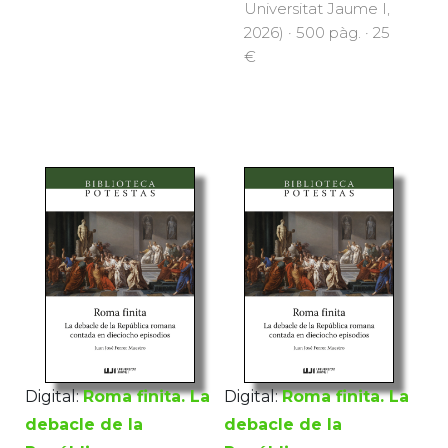
Universitat Jaume I,
2026) · 500 pàg. · 25
€
Digital:
Roma finita. La
Digital:
Roma finita. La
debacle de la
debacle de la