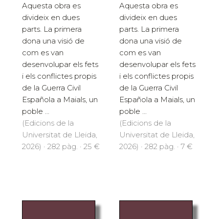
Aquesta obra es
Aquesta obra es
divideix en dues
divideix en dues
parts. La primera
parts. La primera
dona una visió de
dona una visió de
com es van
com es van
desenvolupar els fets
desenvolupar els fets
i els conflictes propis
i els conflictes propis
de la Guerra Civil
de la Guerra Civil
Española a Maials, un
Española a Maials, un
poble ...
poble ...
(Edicions de la
(Edicions de la
Universitat de Lleida,
Universitat de Lleida,
2026) · 282 pàg. · 25 €
2026) · 282 pàg. · 7 €