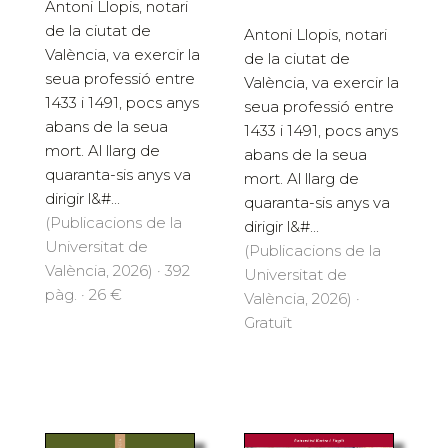
Antoni Llopis, notari
de la ciutat de
Antoni Llopis, notari
València, va exercir la
de la ciutat de
seua professió entre
València, va exercir la
1433 i 1491, pocs anys
seua professió entre
abans de la seua
1433 i 1491, pocs anys
mort. Al llarg de
abans de la seua
quaranta-sis anys va
mort. Al llarg de
dirigir l&#...
quaranta-sis anys va
(Publicacions de la
dirigir l&#...
Universitat de
(Publicacions de la
València, 2026) · 392
Universitat de
pàg. · 26 €
València, 2026) ·
Gratuït