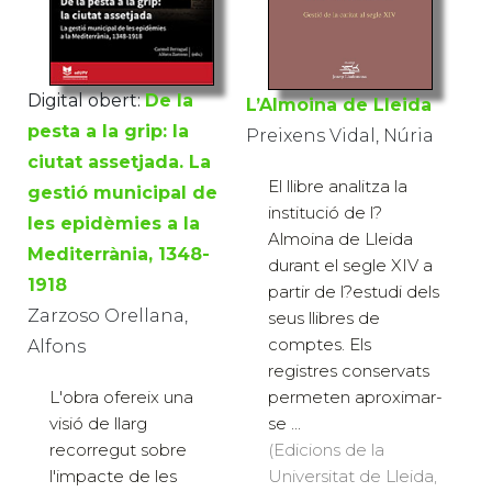
Digital obert:
De la
L’Almoina de Lleida
pesta a la grip: la
Preixens Vidal, Núria
ciutat assetjada. La
El llibre analitza la
gestió municipal de
institució de l?
les epidèmies a la
Almoina de Lleida
Mediterrània, 1348-
durant el segle XIV a
1918
partir de l?estudi dels
Zarzoso Orellana,
seus llibres de
comptes. Els
Alfons
registres conservats
permeten aproximar-
L'obra ofereix una
se ...
visió de llarg
(Edicions de la
recorregut sobre
Universitat de Lleida,
l'impacte de les