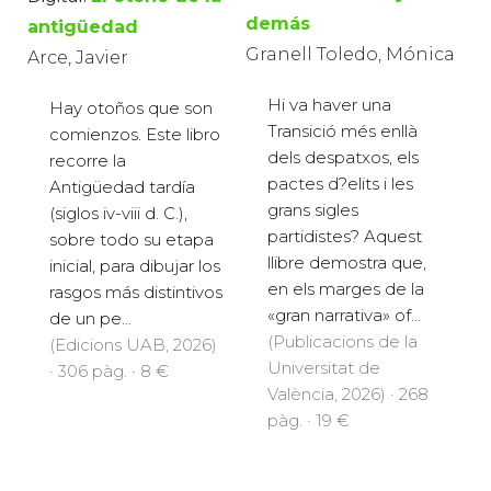
demás
antigüedad
Granell Toledo, Mónica
Arce, Javier
Hi va haver una
Hay otoños que son
Transició més enllà
comienzos. Este libro
dels despatxos, els
recorre la
pactes d?elits i les
Antigüedad tardía
grans sigles
(siglos iv-viii d. C.),
partidistes? Aquest
sobre todo su etapa
llibre demostra que,
inicial, para dibujar los
en els marges de la
rasgos más distintivos
«gran narrativa» of...
de un pe...
(Publicacions de la
(Edicions UAB, 2026)
Universitat de
· 306 pàg. · 8 €
València, 2026) · 268
pàg. · 19 €