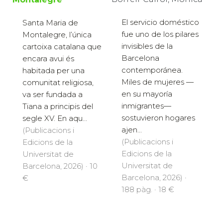
El servicio doméstico
Santa Maria de
fue uno de los pilares
Montalegre, l’única
invisibles de la
cartoixa catalana que
Barcelona
encara avui és
contemporánea.
habitada per una
Miles de mujeres —
comunitat religiosa,
en su mayoría
va ser fundada a
inmigrantes—
Tiana a principis del
sostuvieron hogares
segle XV. En aqu...
ajen...
(Publicacions i
(Publicacions i
Edicions de la
Edicions de la
Universitat de
Universitat de
Barcelona, 2026) · 10
Barcelona, 2026) ·
€
188 pàg. · 18 €