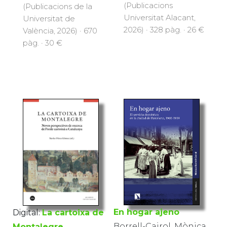
(Publicacions
(Publicacions de la
Universitat Alacant,
Universitat de
2026) · 328 pàg. · 26 €
València, 2026) · 670
pàg. · 30 €
En hogar ajeno
Digital:
La cartoixa de
Borrell-Cairol, Mònica
Montalegre