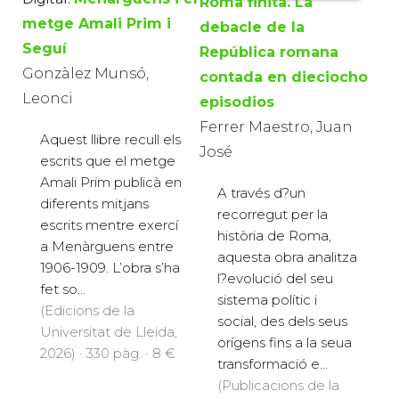
Roma finita. La
metge Amali Prim i
debacle de la
Seguí
República romana
Gonzàlez Munsó,
contada en dieciocho
Leonci
episodios
Ferrer Maestro, Juan
Aquest llibre recull els
José
escrits que el metge
Amali Prim publicà en
A través d?un
diferents mitjans
recorregut per la
escrits mentre exercí
història de Roma,
a Menàrguens entre
aquesta obra analitza
1906-1909. L’obra s’ha
l?evolució del seu
fet so...
sistema polític i
(Edicions de la
social, des dels seus
Universitat de Lleida,
orígens fins a la seua
2026) · 330 pàg. · 8 €
transformació e...
(Publicacions de la