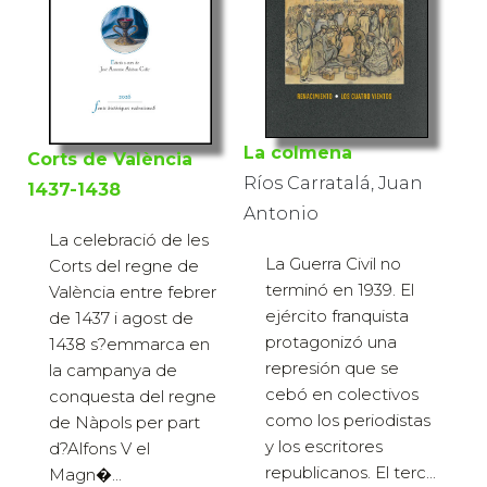
La colmena
Corts de València
Ríos Carratalá, Juan
1437-1438
Antonio
La celebració de les
La Guerra Civil no
Corts del regne de
terminó en 1939. El
València entre febrer
ejército franquista
de 1437 i agost de
protagonizó una
1438 s?emmarca en
represión que se
la campanya de
cebó en colectivos
conquesta del regne
como los periodistas
de Nàpols per part
y los escritores
d?Alfons V el
republicanos. El terc...
Magn�...