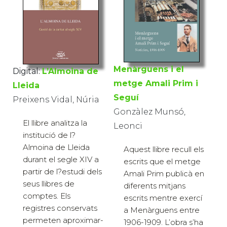
Menàrguens i el
Digital:
L’Almoina de
metge Amali Prim i
Lleida
Seguí
Preixens Vidal, Núria
Gonzàlez Munsó,
El llibre analitza la
Leonci
institució de l?
Almoina de Lleida
Aquest llibre recull els
durant el segle XIV a
escrits que el metge
partir de l?estudi dels
Amali Prim publicà en
seus llibres de
diferents mitjans
comptes. Els
escrits mentre exercí
registres conservats
a Menàrguens entre
permeten aproximar-
1906-1909. L’obra s’ha