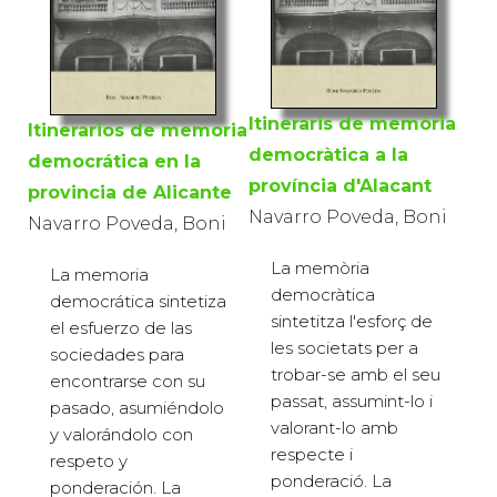
Itineraris de memòria
Itinerarios de memoria
democràtica a la
democrática en la
província d'Alacant
provincia de Alicante
Navarro Poveda, Boni
Navarro Poveda, Boni
La memòria
La memoria
democràtica
democrática sintetiza
sintetitza l'esforç de
el esfuerzo de las
les societats per a
sociedades para
trobar-se amb el seu
encontrarse con su
passat, assumint-lo i
pasado, asumiéndolo
valorant-lo amb
y valorándolo con
respecte i
respeto y
ponderació. La
ponderación. La