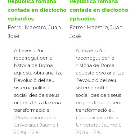
República romana
República romana
contada en dieciocho
contada en dieciocho
episodios
episodios
Ferrer Maestro, Juan
Ferrer Maestro, Juan
José
José
A través d?un
A través d?un
recorregut per la
recorregut per la
història de Roma,
història de Roma,
aquesta obra analitza
aquesta obra analitza
l?evolució del seu
l?evolució del seu
sistema polític i
sistema polític i
social, des dels seus
social, des dels seus
orígens fins a la seua
orígens fins a la seua
transformació e...
transformació e...
(Publicacions de la
(Publicacions de la
Universitat Jaume I,
Universitat Jaume I,
2026) · 12 €
2026) · 12 €