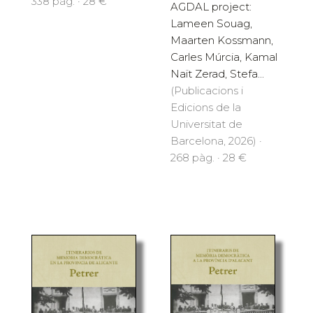
338 pàg. · 28 €
AGDAL project:
Lameen Souag,
Maarten Kossmann,
Carles Múrcia, Kamal
Naït Zerad, Stefa...
(Publicacions i
Edicions de la
Universitat de
Barcelona, 2026) ·
268 pàg. · 28 €