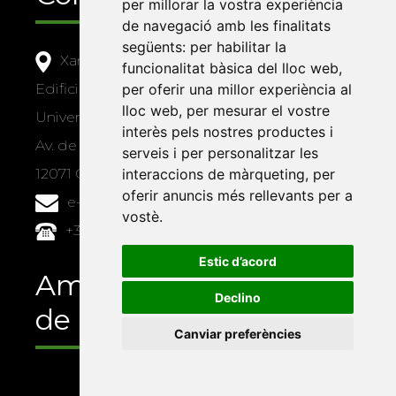
per millorar la vostra experiència
de navegació amb les finalitats
següents:
per habilitar la
Xarxa Vives d'Universitats
funcionalitat bàsica del lloc web
,
Edifici Àgora
per oferir una millor experiència al
lloc web
,
per mesurar el vostre
Universitat Jaume I, local 10
interès pels nostres productes i
Av. de Vicent Sos Baynat, s/n
serveis i per personalitzar les
12071 Castelló de la Plana
interaccions de màrqueting
,
per
oferir anuncis més rellevants per a
e-buc@vives.org
vostè
.
+34 964 72 89 93
Estic d’acord
Amb el suport
Declino
de
Canviar preferències