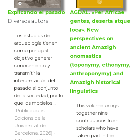
AGDAL. «Per Africae
Explicando el pasado
gentes, deserta atque
Diversos autors
loca». New
Los estudios de
perspectives on
arqueología tienen
ancient Amazigh
como principal
onomastics
objetivo generar
(toponymy, ethonymy,
conocimiento y
transmitir la
anthroponymy) and
interpretación del
Amazigh historical
pasado al conjunto
linguistics
de la sociedad, por lo
que los modelos ...
This volume brings
(Publicacions i
together nine
Edicions de la
contributions from
Universitat de
scholars who have
Barcelona, 2026) ·
taken part in the