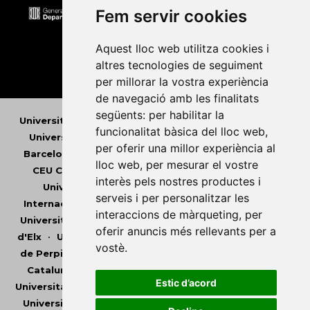
Fem servir cookies
Aquest lloc web utilitza cookies i
altres tecnologies de seguiment
per millorar la vostra experiència
de navegació amb les finalitats
següents:
per habilitar la
Universitat Abat Oliba CEU
•
Universitat d'Alacant
•
funcionalitat bàsica del lloc web
,
Universitat d'Andorra
•
Universitat Autònoma de
per oferir una millor experiència al
Barcelona
•
Universitat de Barcelona
•
Universitat
lloc web
,
per mesurar el vostre
CEU Cardenal Herrera
•
Universitat de Girona
•
interès pels nostres productes i
Universitat de les Illes Balears
•
Universitat
serveis i per personalitzar les
Internacional de Catalunya
•
Universitat Jaume I
•
interaccions de màrqueting
,
per
Universitat de Lleida
•
Universitat Miguel Hernández
oferir anuncis més rellevants per a
d'Elx
•
Universitat Oberta de Catalunya
•
Universitat
vostè
.
de Perpinyà Via Domitia
•
Universitat Politècnica de
Catalunya
•
Universitat Politècnica de València
•
Estic d’acord
Universitat Pompeu Fabra
•
Universitat Ramon Llull
•
Universitat Rovira i Virgili
•
Universitat de Sàsser
•