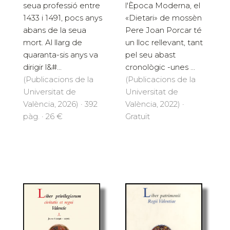
l'Època Moderna, el
seua professió entre
«Dietari» de mossèn
1433 i 1491, pocs anys
Pere Joan Porcar té
abans de la seua
un lloc rellevant, tant
mort. Al llarg de
pel seu abast
quaranta-sis anys va
cronològic -unes ...
dirigir l&#...
(Publicacions de la
(Publicacions de la
Universitat de
Universitat de
València, 2022) ·
València, 2026) · 392
Gratuït
pàg. · 26 €