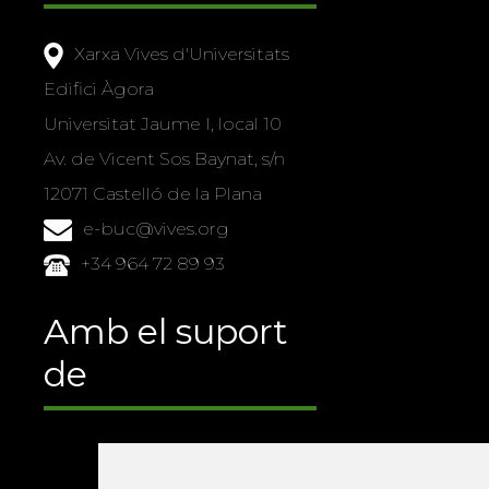
Xarxa Vives d'Universitats
Edifici Àgora
Universitat Jaume I, local 10
Av. de Vicent Sos Baynat, s/n
12071 Castelló de la Plana
e-buc@vives.org
+34 964 72 89 93
Amb el suport
de