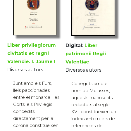
Liber privilegiorum
Digital:
Liber
civitatis et regni
patrimonii Regii
Valencie. I. Jaume I
Valentiae
Diversos autors
Diversos autors
Junt amb els Furs,
Coneguts amb el
lleis paccionades
nom de Mulasses,
entre el monarca i les
aquests manuscrits,
Corts, els Privilegis
redactats al segle
concedits
XVI, constitueixen un
directament per la
índex amb milers de
corona constitueixen
referències de