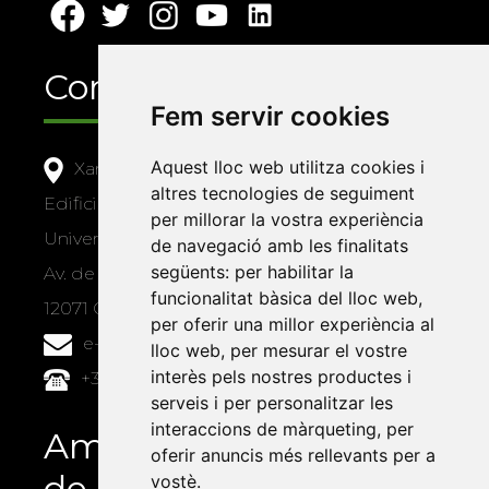
Contacte
Fem servir cookies
Aquest lloc web utilitza cookies i
Xarxa Vives d'Universitats
altres tecnologies de seguiment
Edifici Àgora
per millorar la vostra experiència
Universitat Jaume I, local 10
de navegació amb les finalitats
següents:
per habilitar la
Av. de Vicent Sos Baynat, s/n
funcionalitat bàsica del lloc web
,
12071 Castelló de la Plana
per oferir una millor experiència al
e-buc@vives.org
lloc web
,
per mesurar el vostre
interès pels nostres productes i
+34 964 72 89 93
serveis i per personalitzar les
interaccions de màrqueting
,
per
Amb el suport
oferir anuncis més rellevants per a
de
vostè
.