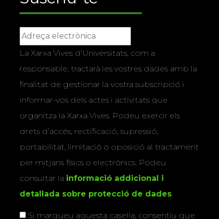
La Xarxa Vives d’Universitats, com a
responsable, tractarà les vostres dades amb la
finalitat de gestionar la vostra subscripció i
informar-vos dels actes i activitats que
organitza la Xarxa Vives. Podeu exercir els
drets d’accés, rectificació, supressió,
portabilitat, limitació o oposició al tractament
per mitjans físics o electrònics. Podeu
consultar la
informació addicional i
detallada sobre protecció de dades
.
Si marqueu aquesta casella, consentiu que