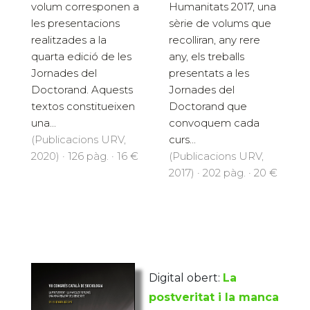
Humanitats 2017, una
volum corresponen a
sèrie de volums que
les presentacions
recolliran, any rere
realitzades a la
any, els treballs
quarta edició de les
presentats a les
Jornades del
Jornades del
Doctorand. Aquests
Doctorand que
textos constitueixen
convoquem cada
una...
curs...
(Publicacions URV,
(Publicacions URV,
2020) · 126 pàg. · 16 €
2017) · 202 pàg. · 20 €
Digital obert:
La
postveritat i la manca