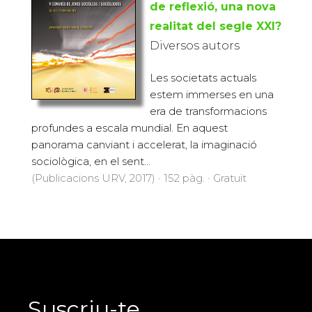
de reflexió, una nova
realitat del segle XXI?
Diversos autors
Les societats actuals
estem immerses en una
era de transformacions
profundes a escala mundial. En aquest
panorama canviant i accelerat, la imaginació
sociològica, en el sent...
(Publicacions URV, 2017) · 152 pàg. · Gratuït
Suscriu-te