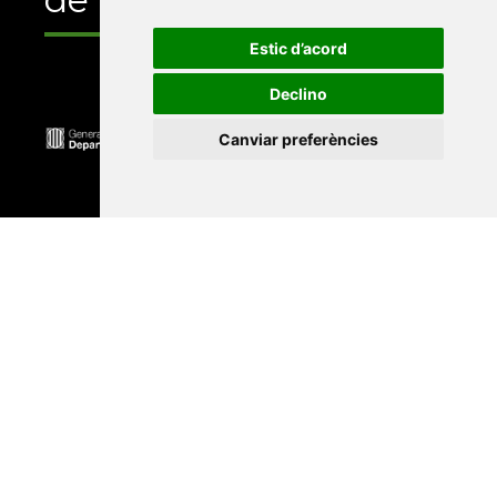
Estic d’acord
Declino
Canviar preferències
Universitat Abat Oliba CEU
•
Universitat d'Alacant
•
Universitat d'Andorra
•
Universitat Autònoma de
Barcelona
•
Universitat de Barcelona
•
Universitat
CEU Cardenal Herrera
•
Universitat de Girona
•
Universitat de les Illes Balears
•
Universitat
Internacional de Catalunya
•
Universitat Jaume I
•
Universitat de Lleida
•
Universitat Miguel Hernández
d'Elx
•
Universitat Oberta de Catalunya
•
Universitat