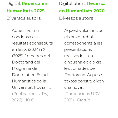
Digital:
Recerca en
Digital obert:
Recerca
Humanitats 2025
en Humanitats 2020
Diversos autors
Diversos autors
Aquest volum
Aquest volum inclou
condensa els
els onze treballs
resultats aconseguits
corresponents a les
en les X (2024) i XI
presentacions
(2025) Jornades del
realitzades a la
Doctorand del
cinquena edició de
Programa de
les Jornades del
Doctorat en Estudis
Doctorand. Aquests
Humanístics de la
textos constitueixen
Universitat Rovira i ...
una nova ...
(Publicacions URV,
(Publicacions URV,
2026) · 10 €
2021) · Gratuït