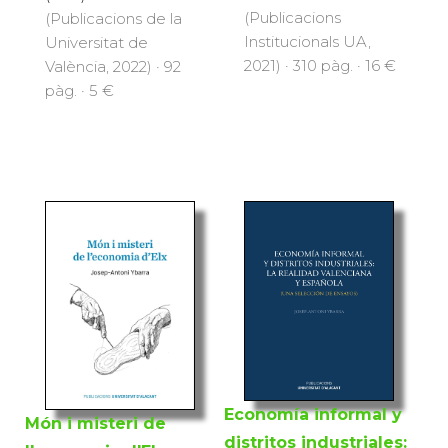
(Publicacions
(Publicacions de la
Institucionals UA,
Universitat de
2021) · 310 pàg. · 16 €
València, 2022) · 92
pàg. · 5 €
Economía informal y
Món i misteri de
distritos industriales: