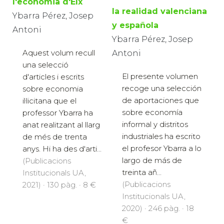
l'economia d'Elx
la realidad valenciana
Ybarra Pérez, Josep
y española
Antoni
Ybarra Pérez, Josep
Aquest volum recull
Antoni
una selecció
El presente volumen
d'articles i escrits
recoge una selección
sobre economia
de aportaciones que
il·licitana que el
sobre economía
professor Ybarra ha
informal y distritos
anat realitzant al llarg
industriales ha escrito
de més de trenta
el profesor Ybarra a lo
anys. Hi ha des d'arti...
largo de más de
(Publicacions
treinta añ...
Institucionals UA,
(Publicacions
2021) · 130 pàg. · 8 €
Institucionals UA,
2020) · 246 pàg. · 18
€