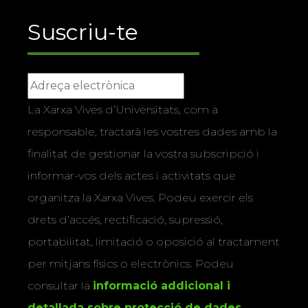
Suscriu-te
La Xarxa Vives d’Universitats, com a
responsable, tractarà les vostres dades amb la
finalitat de gestionar la vostra subscripció i
informar-vos dels actes i activitats que
organitza la Xarxa Vives. Podeu exercir els
drets d’accés, rectificació, supressió,
portabilitat, limitació o oposició al tractament
per mitjans físics o electrònics. Podeu
consultar la
informació addicional i
detallada sobre protecció de dades
.