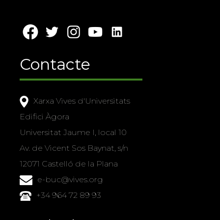
Contacte
Xarxa Vives d'Universitats
Edifici Àgora
Universitat Jaume I, local 10
Av. de Vicent Sos Baynat, s/n
12071 Castelló de la Plana
e-buc@vives.org
+34 964 72 89 93