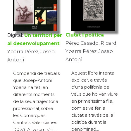
Ciutat i política
Digital:
Un territori per
Pérez Casado, Ricard;
al desenvolupament
Ybarra Pérez, Josep
Ybarra Pérez, Josep-
Antoni
Antoni
Aquest llibre intenta
Compendi de treballs
explicar, a través
que Josep-Antoni
d'una polifonia de
Ybarra ha fet, en
veus que ho van viure
diferents moments
en primeríssima fila,
de la seua trajectòria
com es va fer la
professional, sobre
ciutat a través de la
les Comarques
política durant la
Centrals Valencianes
denominad...
(CCV). Al volum s'hi r...