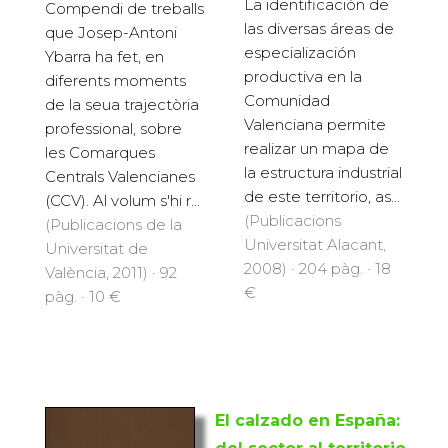
La identificación de
Compendi de treballs
las diversas áreas de
que Josep-Antoni
especialización
Ybarra ha fet, en
productiva en la
diferents moments
Comunidad
de la seua trajectòria
Valenciana permite
professional, sobre
realizar un mapa de
les Comarques
la estructura industrial
Centrals Valencianes
de este territorio, as...
(CCV). Al volum s'hi r...
(Publicacions
(Publicacions de la
Universitat Alacant,
Universitat de
2008) · 204 pàg. · 18
València, 2011) · 92
€
pàg. · 10 €
El calzado en España: