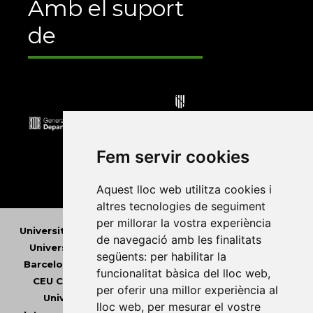
Amb el suport
de
Fem servir cookies
Aquest lloc web utilitza cookies i
altres tecnologies de seguiment
per millorar la vostra experiència
Universitat Abat Oliba CEU
•
Universitat d'Alacant
•
de navegació amb les finalitats
Universitat d'Andorra
•
Universitat Autònoma de
següents:
per habilitar la
Barcelona
•
Universitat de Barcelona
•
Universitat
funcionalitat bàsica del lloc web
,
CEU Cardenal Herrera
•
Universitat de Girona
•
per oferir una millor experiència al
Universitat de les Illes Balears
•
Universitat
lloc web
,
per mesurar el vostre