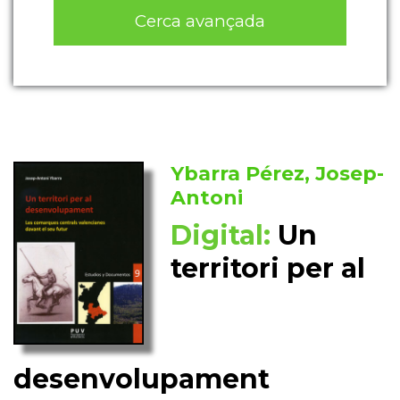
Cerca avançada
Ybarra Pérez, Josep-
Antoni
Digital:
Un
territori per al
desenvolupament