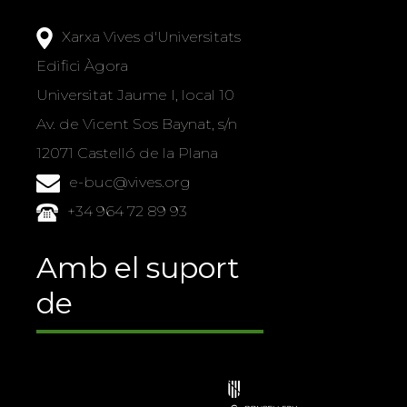
Xarxa Vives d'Universitats
Edifici Àgora
Universitat Jaume I, local 10
Av. de Vicent Sos Baynat, s/n
12071 Castelló de la Plana
e-buc@vives.org
+34 964 72 89 93
Amb el suport
de