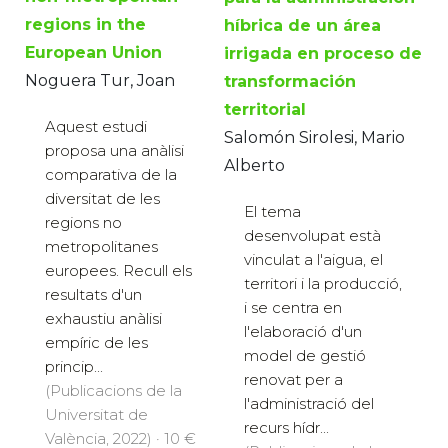
regions in the
híbrica de un área
European Union
irrigada en proceso de
Noguera Tur, Joan
transformación
territorial
Aquest estudi
Salomón Sirolesi, Mario
proposa una anàlisi
Alberto
comparativa de la
diversitat de les
El tema
regions no
desenvolupat està
metropolitanes
vinculat a l'aigua, el
europees. Recull els
territori i la producció,
resultats d'un
i se centra en
exhaustiu anàlisi
l'elaboració d'un
empíric de les
model de gestió
princip...
renovat per a
(Publicacions de la
l'administració del
Universitat de
recurs hídr...
València, 2022) · 10 €