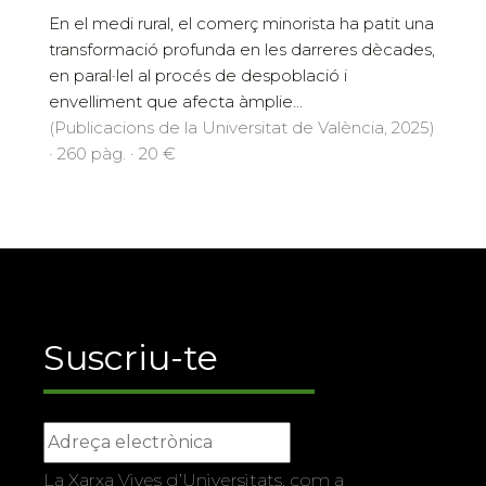
En el medi rural, el comerç minorista ha patit una
transformació profunda en les darreres dècades,
en paral·lel al procés de despoblació i
envelliment que afecta àmplie...
(Publicacions de la Universitat de València, 2025)
· 260 pàg. · 20 €
Suscriu-te
La Xarxa Vives d’Universitats, com a