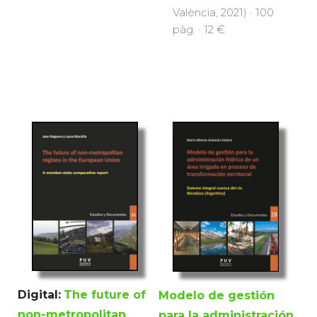
València, 2021) · 100
pàg. · 12 €
Digital:
The future of
Modelo de gestión
non-metropolitan
para la administración