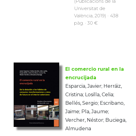
(Publicacions de la
Universitat de
València, 2019) · 438
pàg. · 30 €
El comercio rural en la
encrucijada
Esparcia, Javier; Herráiz,
Cristina; Losilla, Celia;
Bellés, Sergio; Escribano,
Jaime; Pla, Jaume;
Vercher, Néstor; Buciega,
Almudena