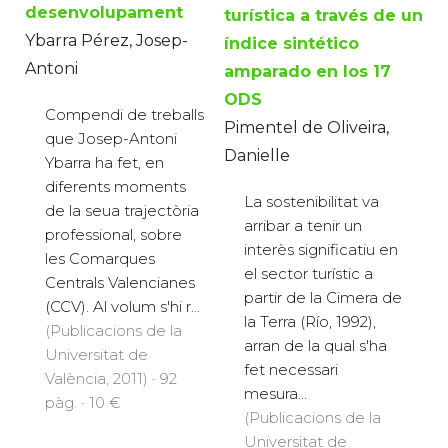
desenvolupament
turística a través de un
Ybarra Pérez, Josep-
índice sintético
Antoni
amparado en los 17
ODS
Compendi de treballs
Pimentel de Oliveira,
que Josep-Antoni
Danielle
Ybarra ha fet, en
diferents moments
La sostenibilitat va
de la seua trajectòria
arribar a tenir un
professional, sobre
interès significatiu en
les Comarques
el sector turístic a
Centrals Valencianes
partir de la Cimera de
(CCV). Al volum s'hi r...
la Terra (Río, 1992),
(Publicacions de la
arran de la qual s'ha
Universitat de
fet necessari
València, 2011) · 92
mesura...
pàg. · 10 €
(Publicacions de la
Universitat de