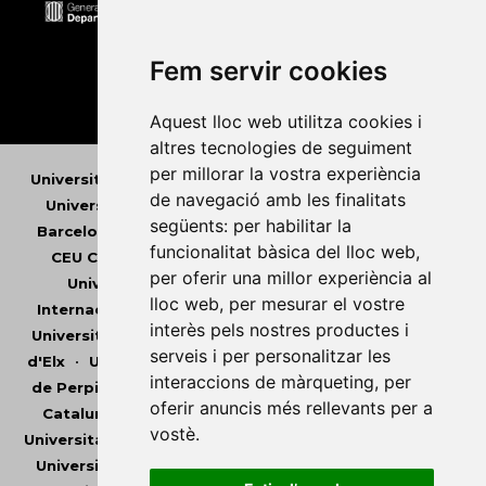
Fem servir cookies
Aquest lloc web utilitza cookies i
altres tecnologies de seguiment
per millorar la vostra experiència
Universitat Abat Oliba CEU
•
Universitat d'Alacant
•
de navegació amb les finalitats
Universitat d'Andorra
•
Universitat Autònoma de
següents:
per habilitar la
Barcelona
•
Universitat de Barcelona
•
Universitat
funcionalitat bàsica del lloc web
,
CEU Cardenal Herrera
•
Universitat de Girona
•
per oferir una millor experiència al
Universitat de les Illes Balears
•
Universitat
lloc web
,
per mesurar el vostre
Internacional de Catalunya
•
Universitat Jaume I
•
interès pels nostres productes i
Universitat de Lleida
•
Universitat Miguel Hernández
serveis i per personalitzar les
d'Elx
•
Universitat Oberta de Catalunya
•
Universitat
interaccions de màrqueting
,
per
de Perpinyà Via Domitia
•
Universitat Politècnica de
oferir anuncis més rellevants per a
Catalunya
•
Universitat Politècnica de València
•
vostè
.
Universitat Pompeu Fabra
•
Universitat Ramon Llull
•
Universitat Rovira i Virgili
•
Universitat de Sàsser
•