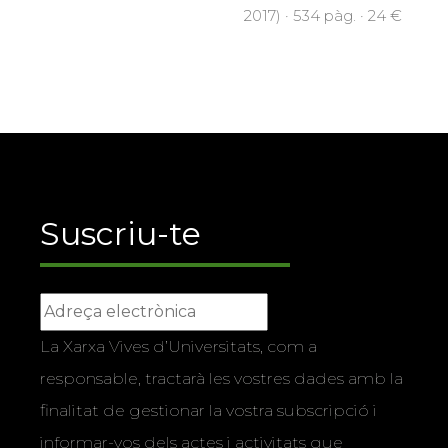
2017) · 534 pàg. · 24 €
Suscriu-te
La Xarxa Vives d’Universitats, com a
responsable, tractarà les vostres dades amb la
finalitat de gestionar la vostra subscripció i
informar-vos dels actes i activitats que