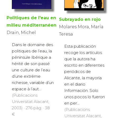
Politiques de l'eau en
Subrayado en rojo
milieu méditerranéen
Molares Mora, María
Drain, Michel
Teresa
Dans le domaine des
Esta publicación
politiques de l’eau, la
recoge los artículos
péninsule Ibérique a
que la autora ha
hérité de son passé
escrito en diferentes
une culture de l’eau
periódicos de
d’une extrême
Alicante, la mayoría
richesse, variable d’un
en el diario
espace à l’aut...
Información. Solo
(Publicacions
unos pocos lo fueron
Universitat Alacant,
en per...
2003) · 276 pàg. · 38
(Publicacions
€
Universitat Alacant,