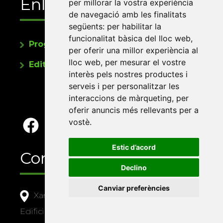
Enllaços
per millorar la vostra experiència
de navegació amb les finalitats
següents:
per habilitar la
funcionalitat bàsica del lloc web
,
Programa de publicacions
per oferir una millor experiència al
lloc web
,
per mesurar el vostre
Editorials universitàries a Twitter
interès pels nostres productes i
serveis i per personalitzar les
interaccions de màrqueting
,
per
oferir anuncis més rellevants per a
vostè
.
Estic d’acord
Contacte
Declino
Canviar preferències
Xarxa Vives d'Universitats
Edifici Àgora