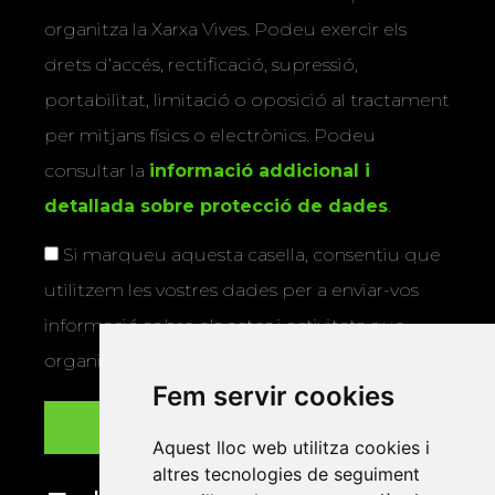
organitza la Xarxa Vives. Podeu exercir els
drets d’accés, rectificació, supressió,
portabilitat, limitació o oposició al tractament
per mitjans físics o electrònics. Podeu
consultar la
informació addicional i
detallada sobre protecció de dades
.
Si marqueu aquesta casella, consentiu que
utilitzem les vostres dades per a enviar-vos
informació sobre els actes i activitats que
organitza la Xarxa Vives.
Fem servir cookies
Aquest lloc web utilitza cookies i
altres tecnologies de seguiment