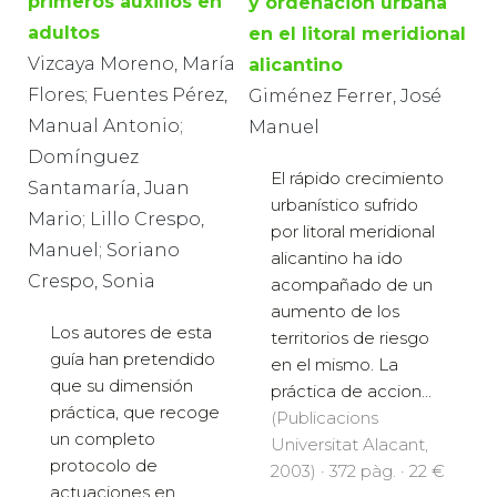
primeros auxilios en
y ordenación urbana
adultos
en el litoral meridional
Vizcaya Moreno, María
alicantino
Flores; Fuentes Pérez,
Giménez Ferrer, José
Manual Antonio;
Manuel
Domínguez
El rápido crecimiento
Santamaría, Juan
urbanístico sufrido
Mario; Lillo Crespo,
por litoral meridional
Manuel; Soriano
alicantino ha ido
Crespo, Sonia
acompañado de un
aumento de los
Los autores de esta
territorios de riesgo
guía han pretendido
en el mismo. La
que su dimensión
práctica de accion...
práctica, que recoge
(Publicacions
un completo
Universitat Alacant,
protocolo de
2003) · 372 pàg. · 22 €
actuaciones en