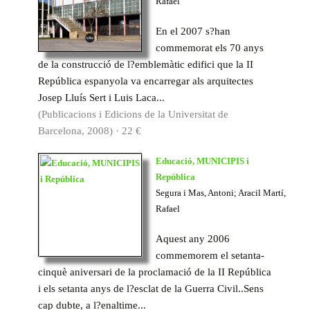
Rafael
En el 2007 s?han
commemorat els 70 anys
de la construcció de l?emblemàtic edifici que la II
República espanyola va encarregar als arquitectes
Josep Lluís Sert i Luis Laca...
(Publicacions i Edicions de la Universitat de
Barcelona, 2008) · 22 €
Educació, MUNICIPIS i
República
Segura i Mas, Antoni; Aracil Martí,
Rafael
Aquest any 2006
commemorem el setanta-
cinquè aniversari de la proclamació de la II República
i els setanta anys de l?esclat de la Guerra Civil..Sens
cap dubte, a l?enaltime...