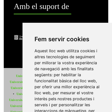
Amb el suport de
Fem servir cookies
Aquest lloc web utilitza cookies i
altres tecnologies de seguiment
per millorar la vostra experiència
de navegació amb les finalitats
següents:
per habilitar la
Universitat Abat Oliba CEU
•
Universitat d'Alacant
•
funcionalitat bàsica del lloc web
,
Universitat d'Andorra
•
Universitat Autònoma de Barcelona
•
per oferir una millor experiència al
Universitat de Barcelona
•
Universitat CEU Cardenal Herrera
lloc web
,
per mesurar el vostre
•
Universitat de Girona
•
Universitat de les Illes Balears
•
interès pels nostres productes i
Universitat Internacional de Catalunya
•
Universitat Jaume I
•
serveis i per personalitzar les
Universitat de Lleida
•
Universitat Miguel Hernández d'Elx
•
interaccions de màrqueting
,
per
Universitat Oberta de Catalunya
•
Universitat de Perpinyà Via