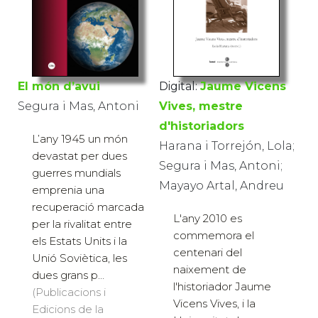
El món d’avui
Digital:
Jaume Vicens
Segura i Mas, Antoni
Vives, mestre
d'historiadors
L’any 1945 un món
Harana i Torrejón, Lola;
devastat per dues
Segura i Mas, Antoni;
guerres mundials
Mayayo Artal, Andreu
emprenia una
recuperació marcada
L'any 2010 es
per la rivalitat entre
commemora el
els Estats Units i la
centenari del
Unió Soviètica, les
naixement de
dues grans p...
l'historiador Jaume
(Publicacions i
Vicens Vives, i la
Edicions de la