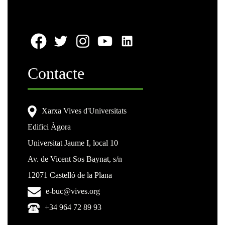
Contacte
Xarxa Vives d'Universitats
Edifici Àgora
Universitat Jaume I, local 10
Av. de Vicent Sos Baynat, s/n
12071 Castelló de la Plana
e-buc@vives.org
+34 964 72 89 93