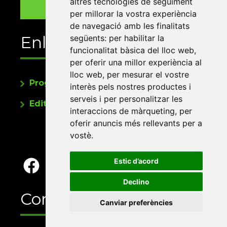
altres tecnologies de seguiment
per millorar la vostra experiència
de navegació amb les finalitats
Enllaços
següents:
per habilitar la
funcionalitat bàsica del lloc web
,
per oferir una millor experiència al
lloc web
,
per mesurar el vostre
Programa de publicacions
interès pels nostres productes i
serveis i per personalitzar les
Editorials universitàries a Twitter
interaccions de màrqueting
,
per
oferir anuncis més rellevants per a
vostè
.
Estic d’acord
Declino
Contacte
Canviar preferències