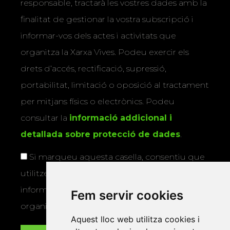
responsable, tractarà les vostres dades amb la
finalitat de gestionar la vostra subscripció i
informar-vos dels actes i activitats que
organitza la Xarxa Vives. Podeu exercir els
drets d’accés, rectificació, supressió,
portabilitat, limitació o oposició al tractament
per mitjans físics o electrònics. Podeu
consultar la
informació addicional i
detallada sobre protecció de dades
.
Si marqueu aquesta casella, consentiu que
utilitzem les vostres dades per a enviar-vos
informació sobre els actes i activitats que
Fem servir cookies
organitza la Xarxa Vives.
Aquest lloc web utilitza cookies i