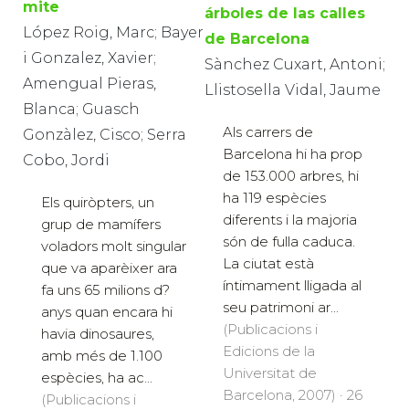
mite
árboles de las calles
López Roig, Marc; Bayer
de Barcelona
i Gonzalez, Xavier;
Sànchez Cuxart, Antoni;
Amengual Pieras,
Llistosella Vidal, Jaume
Blanca; Guasch
Als carrers de
Gonzàlez, Cisco; Serra
Barcelona hi ha prop
Cobo, Jordi
de 153.000 arbres, hi
ha 119 espècies
Els quiròpters, un
diferents i la majoria
grup de mamífers
són de fulla caduca.
voladors molt singular
La ciutat està
que va aparèixer ara
íntimament lligada al
fa uns 65 milions d?
seu patrimoni ar...
anys quan encara hi
(Publicacions i
havia dinosaures,
Edicions de la
amb més de 1.100
Universitat de
espècies, ha ac...
Barcelona, 2007) · 26
(Publicacions i