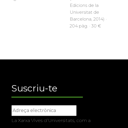
Edicions de la
Universitat de
Barcelona, 2014) ·
204 pàg. · 30 €
Suscriu-te
La Xarxa Vives d’Universitats, com a