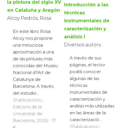
la pintura del siglo XV
Introducción a las
en Cataluña y Aragón
técnicas
Alcoy Pedrós, Rosa
instrumentales de
caracterización y
En este libro Rosa
análisis I
Alcoy nos propone
Diversos autors
una minuciosa
aproximación a una
A través de sus
de las pinturas más
páginas, el lector
conocidas del Museu
podrá conocer
Nacional d?Art de
algunas de las
Catalunya de
técnicas
Barcelona. A través
instrumentales de
del estudio...
caracterización y
(Publicacions i
análisis más utilizadas
Edicions de la
en las áreas de la
Universitat de
caracterizació...
Barcelona, 2005) · 17
(Publicacions i
€