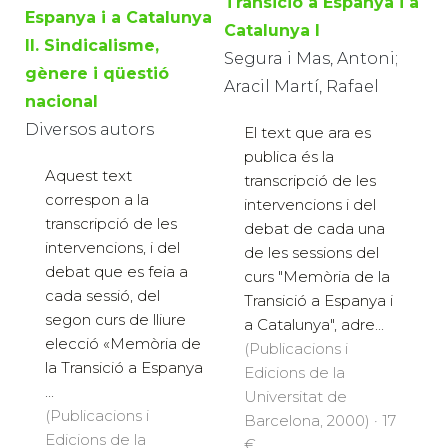
Transició a Espanya i a
Espanya i a Catalunya
Catalunya I
II. Sindicalisme,
Segura i Mas, Antoni;
gènere i qüestió
Aracil Martí, Rafael
nacional
Diversos autors
El text que ara es
publica és la
Aquest text
transcripció de les
correspon a la
intervencions i del
transcripció de les
debat de cada una
intervencions, i del
de les sessions del
debat que es feia a
curs "Memòria de la
cada sessió, del
Transició a Espanya i
segon curs de lliure
a Catalunya", adre...
elecció «Memòria de
(Publicacions i
la Transició a Espanya
Edicions de la
...
Universitat de
(Publicacions i
Barcelona, 2000) · 17
Edicions de la
€