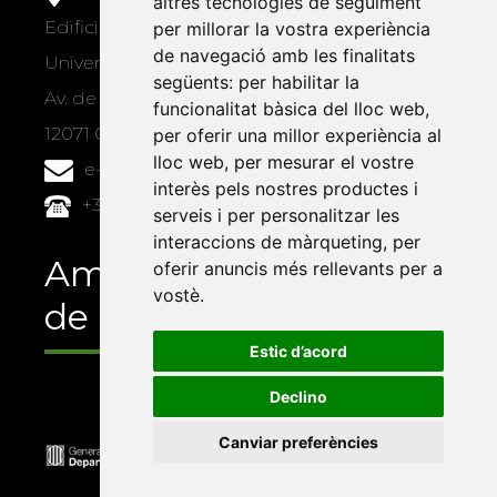
altres tecnologies de seguiment
Edifici Àgora
per millorar la vostra experiència
de navegació amb les finalitats
Universitat Jaume I, local 10
següents:
per habilitar la
Av. de Vicent Sos Baynat, s/n
funcionalitat bàsica del lloc web
,
12071 Castelló de la Plana
per oferir una millor experiència al
lloc web
,
per mesurar el vostre
e-buc@vives.org
interès pels nostres productes i
+34 964 72 89 93
serveis i per personalitzar les
interaccions de màrqueting
,
per
Amb el suport
oferir anuncis més rellevants per a
vostè
.
de
Estic d’acord
Declino
Canviar preferències