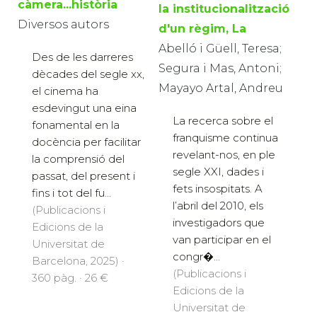
càmera...història
la institucionalització
Diversos autors
d'un règim, La
Abelló i Güell, Teresa;
Des de les darreres
Segura i Mas, Antoni;
dècades del segle xx,
Mayayo Artal, Andreu
el cinema ha
esdevingut una eina
La recerca sobre el
fonamental en la
franquisme continua
docència per facilitar
revelant-nos, en ple
la comprensió del
segle XXI, dades i
passat, del present i
fets insospitats. A
fins i tot del fu...
l’abril del 2010, els
(Publicacions i
investigadors que
Edicions de la
van participar en el
Universitat de
congr�...
Barcelona, 2025) ·
(Publicacions i
360 pàg. · 26 €
Edicions de la
Universitat de