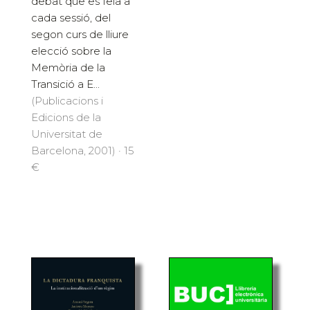
debat que es feia a
cada sessió, del
segon curs de lliure
elecció sobre la
Memòria de la
Transició a E...
(Publicacions i
Edicions de la
Universitat de
Barcelona, 2001) · 15
€