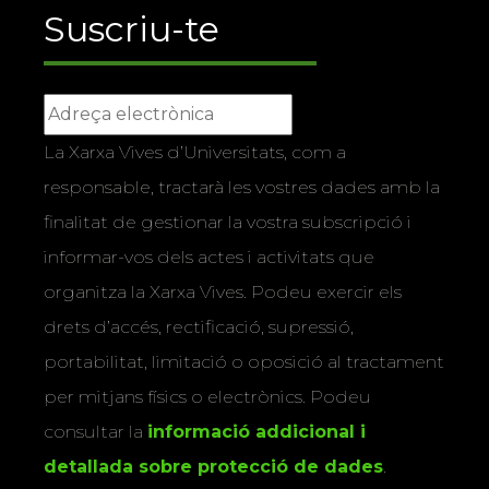
Suscriu-te
La Xarxa Vives d’Universitats, com a
responsable, tractarà les vostres dades amb la
finalitat de gestionar la vostra subscripció i
informar-vos dels actes i activitats que
organitza la Xarxa Vives. Podeu exercir els
drets d’accés, rectificació, supressió,
portabilitat, limitació o oposició al tractament
per mitjans físics o electrònics. Podeu
consultar la
informació addicional i
detallada sobre protecció de dades
.