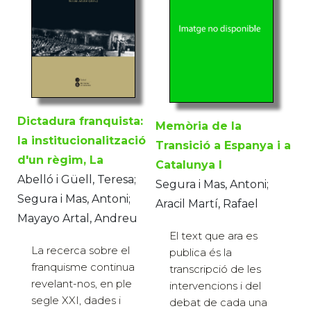
Dictadura franquista:
Memòria de la
la institucionalització
Transició a Espanya i a
d'un règim, La
Catalunya I
Abelló i Güell, Teresa;
Segura i Mas, Antoni;
Segura i Mas, Antoni;
Aracil Martí, Rafael
Mayayo Artal, Andreu
El text que ara es
La recerca sobre el
publica és la
franquisme continua
transcripció de les
revelant-nos, en ple
intervencions i del
segle XXI, dades i
debat de cada una