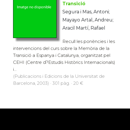
Transició
Segura i Mas, Antoni;
Mayayo Artal, Andreu;
Aracil Martí, Rafael
Recull les ponències i les
intervencions del curs sobre la Memòria de la
Transició a Espanya i Catalunya, organitzat pel
CEHI (Centre d?Estudis Històrics Internacionals)
i...
(Publicacions i Edicions de la Universitat de
Barcelona, 2003) · 301 pàg. · 20 €