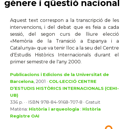
gènere i qüestió nacional
Aquest text correspon a la transcripció de les
intervencions, i del debat que es feia a cada
sessió, del segon curs de lliure elecció
«Memòria de la Transició a Espanya i a
Catalunya» que va tenir lloc a la seu del Centre
d'Estudis Històrics Internacionals durant el
primer semestre de l'any 2000.
Publicacions i Edicions de la Universitat de
Barcelona
, 2001 ·
COL·LECCIÓ CENTRE
D’ESTUDIS HISTÒRICS INTERNACIONALS (CEHI-
UB)
336 p. · · ISBN 978-84-9168-707-8 · Gratuït
Matèria:
Història i arqueologia
:
Història
Registre OAI