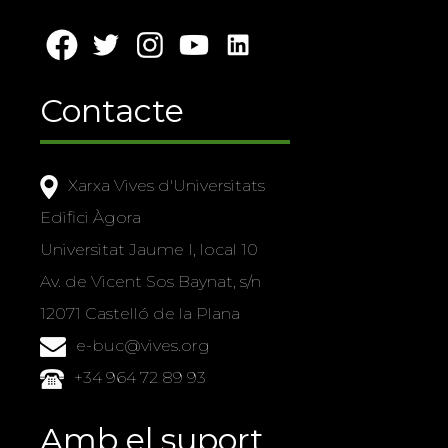
Contacte
Xarxa Vives d'Universitats
Edifici Àgora
Universitat Jaume I, local 10
Av. de Vicent Sos Baynat, s/n
12071 Castelló de la Plana
e-buc@vives.org
+34 964 72 89 93
Amb el suport