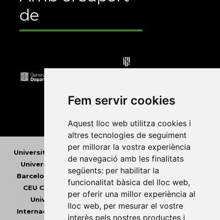
de
Fem servir cookies
Aquest lloc web utilitza cookies i
altres tecnologies de seguiment
per millorar la vostra experiència
Universitat Abat Oliba CEU
•
Universitat d'Alacant
•
de navegació amb les finalitats
Universitat d'Andorra
•
Universitat Autònoma de
següents:
per habilitar la
Barcelona
•
Universitat de Barcelona
•
Universitat
funcionalitat bàsica del lloc web
,
CEU Cardenal Herrera
•
Universitat de Girona
•
per oferir una millor experiència al
Universitat de les Illes Balears
•
Universitat
lloc web
,
per mesurar el vostre
Internacional de Catalunya
•
Universitat Jaume I
•
interès pels nostres productes i