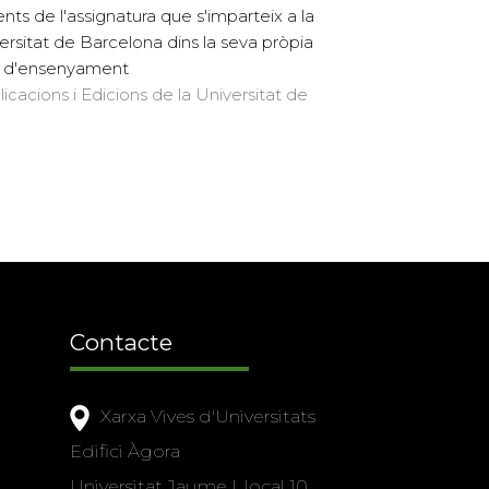
nts de l'assignatura que s'imparteix a la
ersitat de Barcelona dins la seva pròpia
 d'ensenyament
licacions i Edicions de la Universitat de
Contacte
Xarxa Vives d'Universitats
Edifici Àgora
Universitat Jaume I, local 10