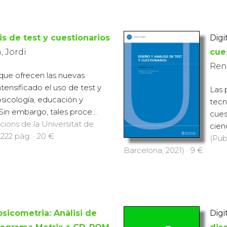
is de test y cuestionarios
Digit
 Jordi
cue
Ren
 que ofrecen las nuevas
tensificado el uso de test y
Las 
psicología, educación y
tecn
 Sin embargo, tales proce...
cues
icions de la Universitat de
cien
 222 pàg. · 20 €
(Pub
Barcelona, 2021) · 9 €
sicometria: Anàlisi de
Digit