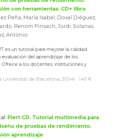
eño de pruebas de rendimiento.
sión con herramientas. CD+ libro
ez Peña, María Isabel; Doval Diéguez,
ardo; Renom Pinsach, Jordi; Solanas
ez, Antonio
T es un tutorial para mejorar la calidad
a evaluación del aprendizaje de los
 Ofrece a los docentes, instituciones y
la Universitat de Barcelona, 2004) · 140 €
al:
Piert CD. Tutorial multimedia para
diseño de pruebas de rendimiento.
sión aprendizaje