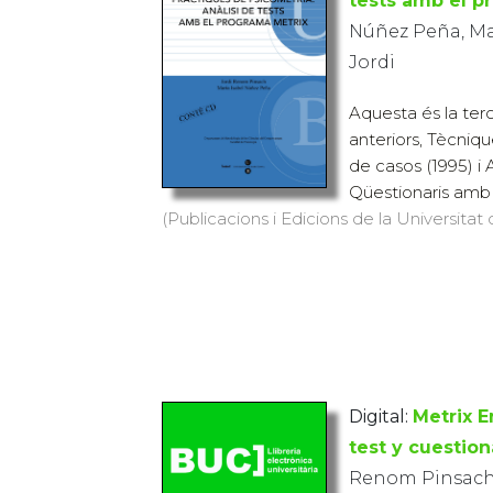
tests amb el 
Núñez Peña, Ma
Jordi
Aquesta és la ter
anteriors, Tècniqu
de casos (1995) i A
Qüestionaris amb 
(Publicacions i Edicions de la Universitat
Digital:
Metrix E
test y cuestion
Renom Pinsach,