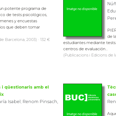
Núñ
 un potente programa de
Edu
ico de tests psicológicos,
Per
xámenes y encuestas
rios que deben tomar
PIER
de l
 de Barcelona, 2003) · 132 €
estudiantes mediante tests.
centros de evaluación...
(Publicacions i Edicions de 
s i qüestionaris amb el
Tèc
ix
cas
ría Isabel; Renom Pinsach,
Ren
Aque