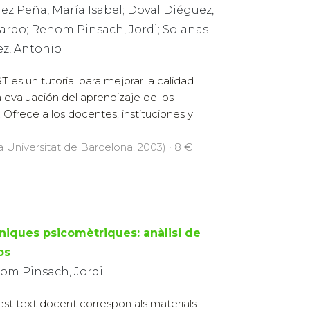
ez Peña, María Isabel; Doval Diéguez,
ardo; Renom Pinsach, Jordi; Solanas
ez, Antonio
T es un tutorial para mejorar la calidad
a evaluación del aprendizaje de los
 Ofrece a los docentes, instituciones y
la Universitat de Barcelona, 2003) · 8 €
niques psicomètriques: anàlisi de
os
om Pinsach, Jordi
st text docent correspon als materials