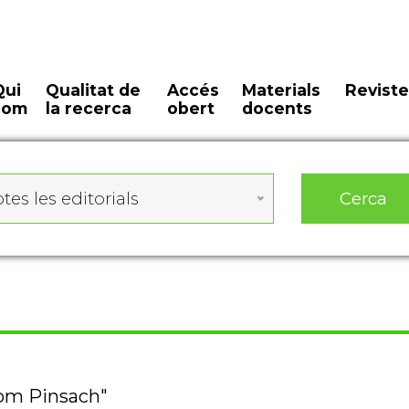
Qui
Qualitat de
Accés
Materials
Reviste
som
la recerca
obert
docents
Cerca
tes les editorials
nom Pinsach"