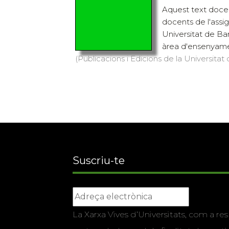
Aquest text docen
docents de l'assig
Universitat de Ba
àrea d'ensenyam
(Publicacions i Edicions de la Universitat
Suscriu-te
La Xarxa Vives d’Universitats, com a res