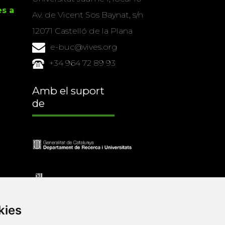
es a
Av. de Vicent Sos Baynat, s/n
12071 Castelló de la Plana
e-buc@vives.org
+34 964 72 89 93
Amb el suport
de
kies