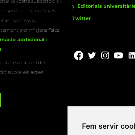
nar la vostra subscripció i
Editorials universitàri
 organitza la Xarxa Vives.
Twitter
cació, supressió,
actament per mitjans físics
rmació addicional i
s
.
u que utilitzem les
ió sobre els actes i
Fem servir coo