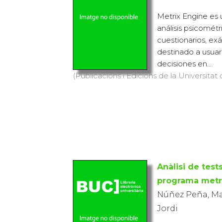
Metrix Engine es
análisis psicométr
cuestionarios, e
destinado a usua
decisiones en...
(Publicacions i Edicions de la Universitat
Anàlisi de test
programa metr
Núñez Peña, Ma
Jordi