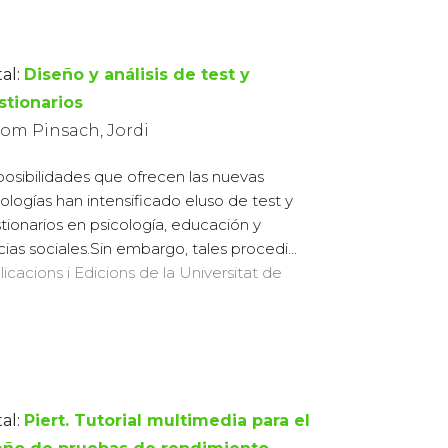
al:
Diseño y análisis de test y
stionarios
om Pinsach, Jordi
posibilidades que ofrecen las nuevas
ologías han intensificado eluso de test y
tionarios en psicología, educación y
cias sociales.Sin embargo, tales procedi...
licacions i Edicions de la Universitat de
al:
Piert. Tutorial multimedia para el