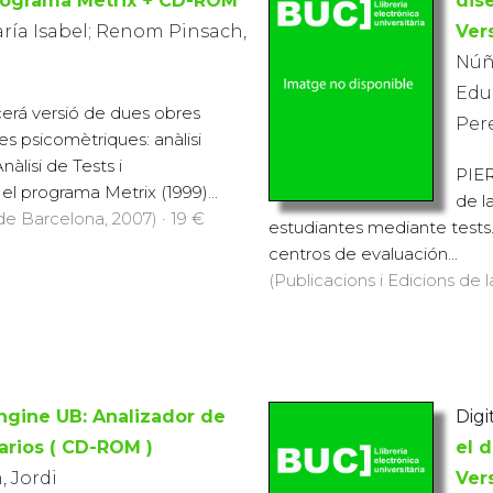
programa Metrix + CD-ROM
dis
ría Isabel; Renom Pinsach,
Ver
Núñ
Edu
cerá versió de dues obres
Per
es psicomètriques: anàlisi
nàlisi de Tests i
PIER
el programa Metrix (1999)...
de l
 de Barcelona, 2007) · 19 €
estudiantes mediante tests.
centros de evaluación...
(Publicacions i Edicions de 
ngine UB: Analizador de
Digit
arios ( CD-ROM )
el 
 Jordi
Ver