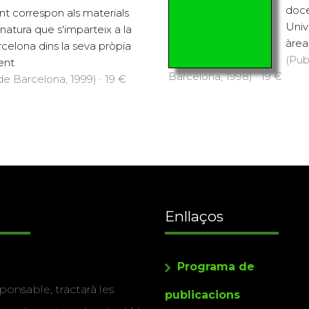
doce
t correspon als materials
Univ
natura que s'imparteix a la
àrea
rcelona dins la seva pròpia
(Pub
ent
Barcelona, 1998) · 19 €
 de Barcelona, 1999) · 19 €
Enllaços
Programa de
ponsable, tractarà les
publicacions