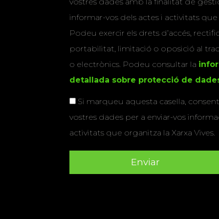
vostres dades amb la finalitat de gestio
informar-vos dels actes i activitats que
Podeu exercir els drets d’accés, rectifi
portabilitat, limitació o oposició al tr
o electrònics. Podeu consultar la
info
detallada sobre protecció de dade
Si marqueu aquesta casella, consenti
vostres dades per a enviar-vos informac
activitats que organitza la Xarxa Vives.