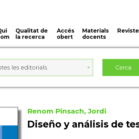
Qui
Qualitat de
Accés
Materials
Reviste
som
la recerca
obert
docents
Cerca
tes les editorials
Renom Pinsach, Jordi
Diseño y análisis de te