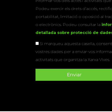
informar-vos dels actes i activitats que
Podeu exercir els drets d’accés, rectifi
portabilitat, limitació o oposició al tr
o electrònics. Podeu consultar la
info
detallada sobre protecció de dade
Si marqueu aquesta casella, consenti
vostres dades per a enviar-vos informac
activitats que organitza la Xarxa Vives.