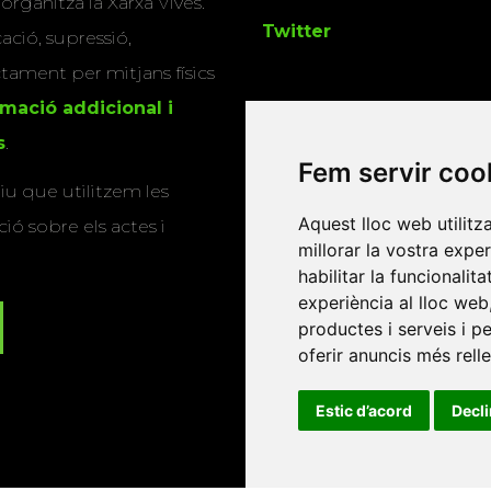
 organitza la Xarxa Vives.
Twitter
cació, supressió,
actament per mitjans físics
rmació addicional i
s
.
Fem servir coo
u que utilitzem les
Aquest lloc web utilitz
ió sobre els actes i
millorar la vostra expe
habilitar la funcionalit
experiència al lloc web
productes i serveis i p
oferir anuncis més rell
Estic d’acord
Decl