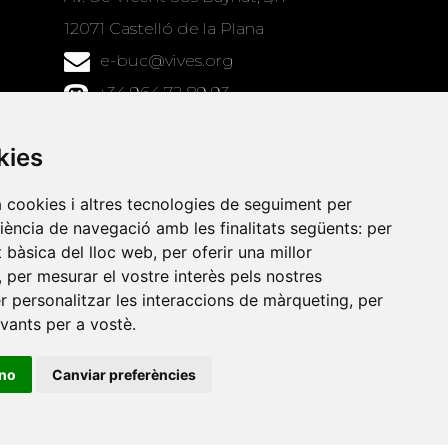
12071 Castelló de la Plana
e-buc@vives.org
+34 964 72 89 93
Amb el suport
kies
de
a cookies i altres tecnologies de seguiment per
riència de navegació amb les finalitats següents:
per
at bàsica del lloc web
,
per oferir una millor
,
per mesurar el vostre interès pels nostres
er personalitzar les interaccions de màrqueting
,
per
evants per a vostè
.
ino
Canviar preferències