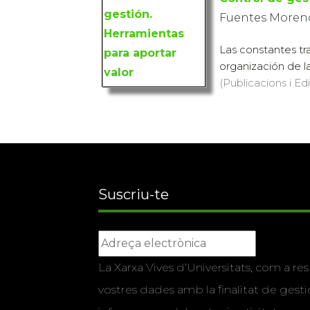
Fuentes Moreno
Las constantes t
organización de l
(Publicacions i Ed
Suscriu-te
La Xarxa Vives d’Universitats, com a res
vostres dades amb la finalitat de gestio