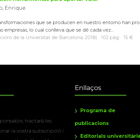
, Enrique
ransformaciones que se producen en nuestro entorno han pr
as empresas, lo cual conlleva que se dé cada vez...
icions de la Universitat de Barcelona, 2018) · 102 pàg. · 15 €
Enllaços
Programa de
ponsable, tractarà les
publicacions
nar la vostra subscripció i
Editorials universitàri