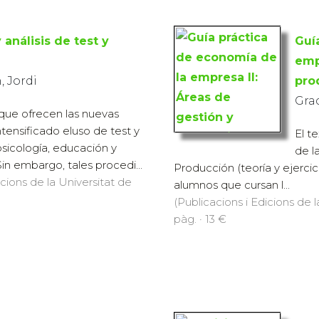
 análisis de test y
Guí
emp
 Jordi
pro
Gra
 que ofrecen las nuevas
tensificado eluso de test y
El t
psicología, educación y
de l
Sin embargo, tales procedi...
Producción (teoría y ejercic
icions de la Universitat de
alumnos que cursan l...
(Publicacions i Edicions de 
pàg. · 13 €