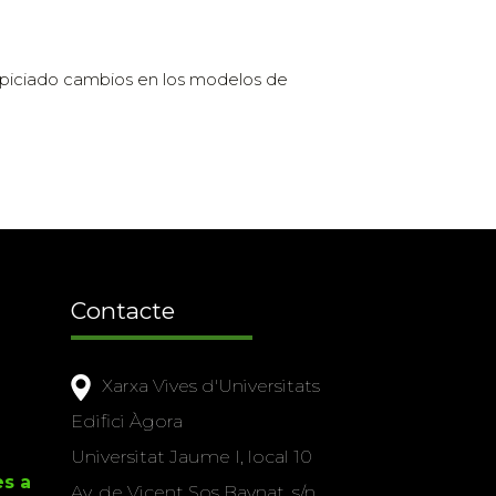
opiciado cambios en los modelos de
Contacte
Xarxa Vives d'Universitats
Edifici Àgora
Universitat Jaume I, local 10
es a
Av. de Vicent Sos Baynat, s/n