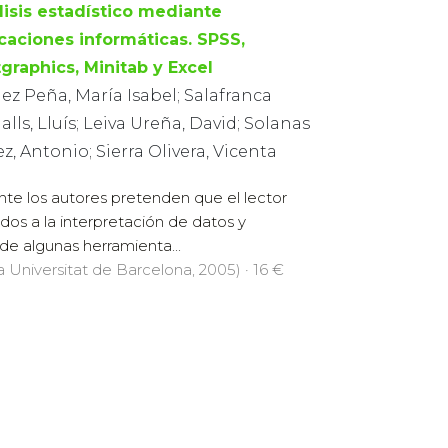
lisis estadístico mediante
icaciones informáticas. SPSS,
tgraphics, Minitab y Excel
z Peña, María Isabel; Salafranca
alls, Lluís; Leiva Ureña, David; Solanas
z, Antonio; Sierra Olivera, Vicenta
e los autores pretenden que el lector
dos a la interpretación de datos y
e algunas herramienta...
la Universitat de Barcelona, 2005) · 16 €