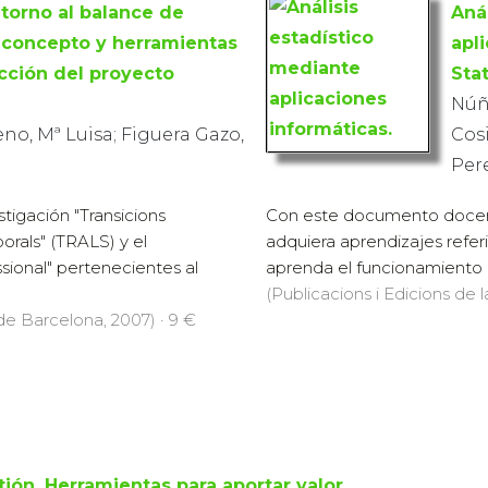
 torno al balance de
Aná
 concepto y herramientas
apl
ucción del proyecto
Sta
Núñe
o, Mª Luisa; Figuera Gazo,
Cosi
Pere
tigación "Transicions
Con este documento docent
rals" (TRALS) y el
adquiera aprendizajes referi
sional" pertenecientes al
aprenda el funcionamiento d
(Publicacions i Edicions de 
 de Barcelona, 2007) · 9 €
tión. Herramientas para aportar valor