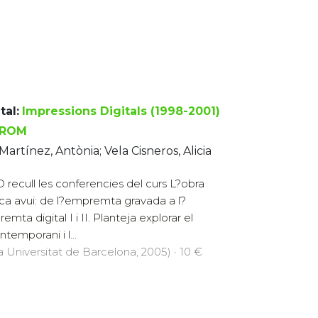
tal:
Impressions Digitals (1998-2001)
-ROM
 Martínez, Antònia; Vela Cisneros, Alicia
D recull les conferencies del curs L?obra
ica avui: de l?empremta gravada a l?
mta digital I i II. Planteja explorar el
emporani i l...
la Universitat de Barcelona, 2005) · 10 €