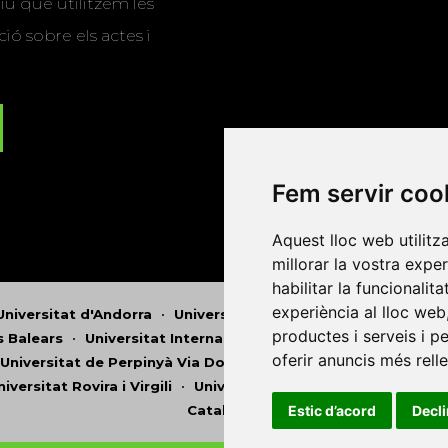
u que utilitzem les
ió sobre els actes i
Fem servir coo
Aquest lloc web utilitz
millorar la vostra expe
habilitar la funcionalit
experiència al lloc web
Universitat d'Andorra
•
Universitat Autònoma de Barcelona
productes i serveis i p
es Balears
•
Universitat Internacional de Catalunya
•
Univers
oferir anuncis més rell
Universitat de Perpinyà Via Domitia
•
Universitat Politècni
niversitat Rovira i Virgili
•
Universitat de Sàsser
•
Universita
Estic d’acord
Decl
Catalunya