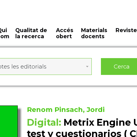
Qui
Qualitat de
Accés
Materials
Reviste
som
la recerca
obert
docents
Cerca
tes les editorials
Renom Pinsach, Jordi
Digital:
Metrix Engine 
test y cuestionarios (