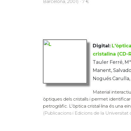
Barcelona, 2001) · 7 €
Digital:
L'òptica
cristalina (CD
Tauler Ferré, M
Manent, Salvador
Nogués Carulla,
Material interacti
òptiques dels cristalls i permet identifica
petrogràfic. L'òptica cristal·lina és una eina
(Publicacions i Edicions de la Universitat