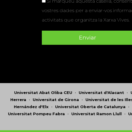
Si marqueu aquesta casella, consenti
vostres dades per a enviar-vos informac
activitats que organitza la Xarxa Vives.
Universitat Abat Oliba CEU
•
Universitat d'Alacant
•
Herrera
•
Universitat de Girona
•
Universitat de les Ill
Hernández d'Elx
•
Universitat Oberta de Catalunya
•
Universitat Pompeu Fabra
•
Universitat Ramon Llull
•
U