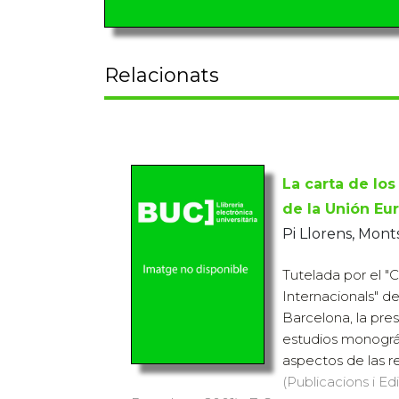
Relacionats
La carta de lo
de la Unión Eu
Pi Llorens, Mont
Tutelada por el "C
Internacionals" d
Barcelona, la pre
estudios monográf
aspectos de las rel
(Publicacions i Ed