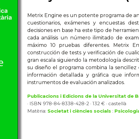
Metrix Engine es un potente programa de análi
cuestionarios, exámenes y encuestas de
decisiones en base ha este tipo de herramient
cada análisis un número ilimitado de exa
máximo 10 pruebas diferentes. Metrix E
construcción de tests y verificación de cual
gran escala siguiendo la metodología descrit
su diseño el programa combina la sencillez
información detallada y gráfica que info
instrumentos de evaluación analizados.
Publicacions i Edicions de la Universitat de 
· ISBN 978-84-8338-428-2 · 132 € · castellà
Matèria:
Societat i ciències socials
:
Psicologi