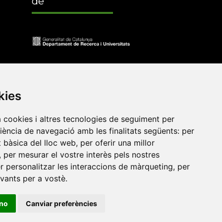
de
kies
a cookies i altres tecnologies de seguiment per
riència de navegació amb les finalitats següents:
per
at bàsica del lloc web
,
per oferir una millor
,
per mesurar el vostre interès pels nostres
•
Universitat de Barcelona
•
Universitat CEU Cardenal
er personalitzar les interaccions de màrqueting
,
per
itat Jaume I
•
Universitat de Lleida
•
Universitat Miguel
evants per a vostè
.
ca de Catalunya
•
Universitat Politècnica de València
•
t de València
•
Universitat de Vic - Universitat Central de
ino
Canviar preferències