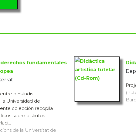
s derechos fundamentales
Did
ropea
Dep
serrat
Proj
(Pub
entre d'Estudis
Barc
e la Universidad de
sente colección recopila
icos sobre distintos
aci...
icions de la Universitat de