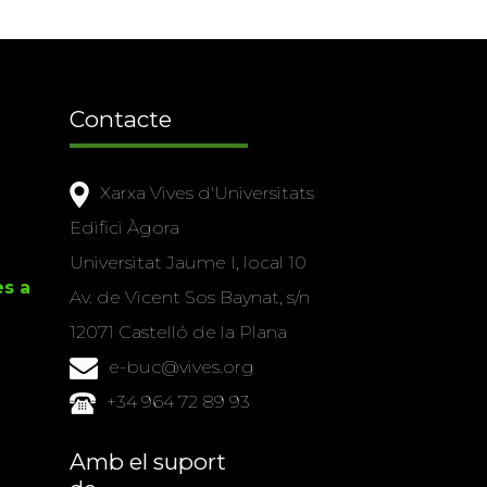
Contacte
Xarxa Vives d'Universitats
Edifici Àgora
Universitat Jaume I, local 10
es a
Av. de Vicent Sos Baynat, s/n
12071 Castelló de la Plana
e-buc@vives.org
+34 964 72 89 93
Amb el suport