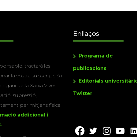
Enllaços
Programa de
ponsable, tractarà les
publicacions
nar la vostra subscripció i
Editorials universitàri
 organitza la Xarxa Vives.
Twitter
cació, supressió,
actament per mitjans físics
rmació addicional i
s
.