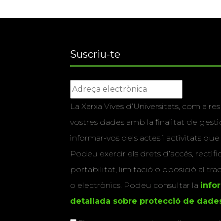
Suscriu-te
La Xarxa Vives d’Universitats, com a res
vostres dades amb la finalitat de gestio
informar-vos dels actes i activitats que
Podeu exercir els drets d’accés, rectifi
portabilitat, limitació o oposició al tr
o electrònics. Podeu consultar la
info
detallada sobre protecció de dade