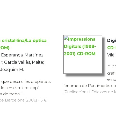
 cristal·lina/La óptica
Digi
-ROM)
CD
ª Esperança; Martínez
Vilà
; Garcia Vallès, Maite;
El C
 Joaquim M.
gràf
empre
u que descriu les propietats
fenomen de l?art imprès cont
r-les en el microscopi
(Publicacions i Edicions de 
 de treball...
 de Barcelona, 2006) · 5 €