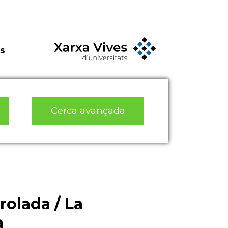
s
Cerca avançada
rolada / La
a