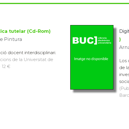
tica tutelar (Cd-Rom)
Digit
e Pintura
)
Arn
ió docent interdisciplinari.
icions de la Universitat de
Los 
 12 €
de l
inve
soci
(Pub
Barc