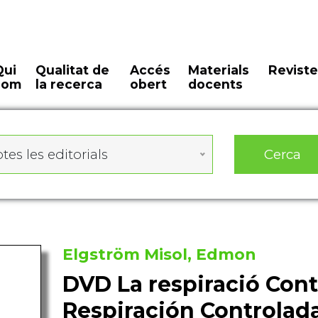
Qui
Qualitat de
Accés
Materials
Reviste
som
la recerca
obert
docents
Cerca
tes les editorials
Elgström Misol, Edmon
DVD La respiració Cont
Respiración Controlad