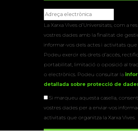
La Xarxa Vives d’Universitats, com a res
vostres dades amb la finalitat de gestio
informar-vos dels actes i activitats que
Podeu exercir els drets d’accés, rectifi
portabilitat, limitació o oposició al tr
o electrònics. Podeu consultar la
info
detallada sobre protecció de dade
Si marqueu aquesta casella, consenti
vostres dades per a enviar-vos informac
activitats que organitza la Xarxa Vives.