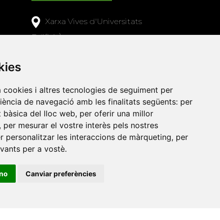
Xarxa Vives d'Universitats
Edifici Àgora
Universitat Jaume I, local 10
es a
kies
Av. de Vicent Sos Baynat, s/n
12071 Castelló de la Plana
a cookies i altres tecnologies de seguiment per
e-buc@vives.org
riència de navegació amb les finalitats següents:
per
at bàsica del lloc web
,
per oferir una millor
+34 964 72 89 93
,
per mesurar el vostre interès pels nostres
er personalitzar les interaccions de màrqueting
,
per
Amb el suport
evants per a vostè
.
de
ino
Canviar preferències