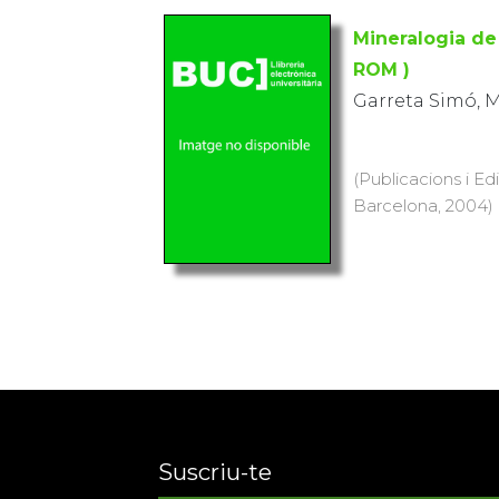
Mineralogia de
ROM )
Garreta Simó, Mi
(Publicacions i Ed
Barcelona, 2004) 
Suscriu-te