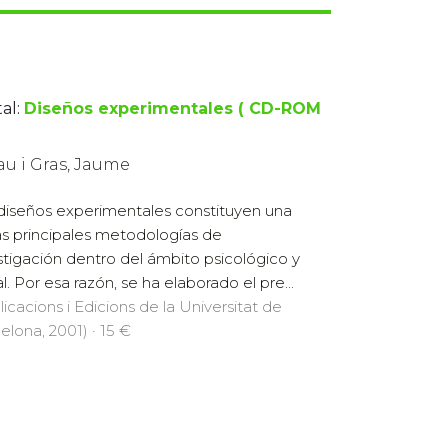
al:
Diseños experimentales ( CD-ROM
au i Gras, Jaume
diseños experimentales constituyen una
as principales metodologías de
stigación dentro del ámbito psicológico y
al. Por esa razón, se ha elaborado el pre...
licacions i Edicions de la Universitat de
elona, 2001) · 15 €