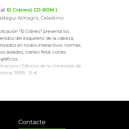
al:
El Cráneo( CD-ROM )
astegui Almagro, Celestino
plicación "El Cráneo" presenta los
enidos del esqueleto de la cabeza,
nizados en nodos interactivos: normas,
os aislados, cráneo fetal, cortes
gráficos...
licacions i Edicions de la Universitat de
elona, 1999) · 15 €
Contacte