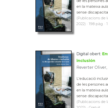
de les persones a
en la mateixa aul
sense discapacitat
(Publicacions de l
2022) · 198 pàg. · 
Digital obert:
En
inclusión
Reverter Oliver,
L'educació inclusi
de les persones a
en la mateixa aul
sense discapacitat
(Publicacions de l
2022) · Gratuït