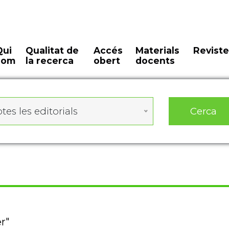
Qui
Qualitat de
Accés
Materials
Reviste
som
la recerca
obert
docents
Cerca
tes les editorials
er"