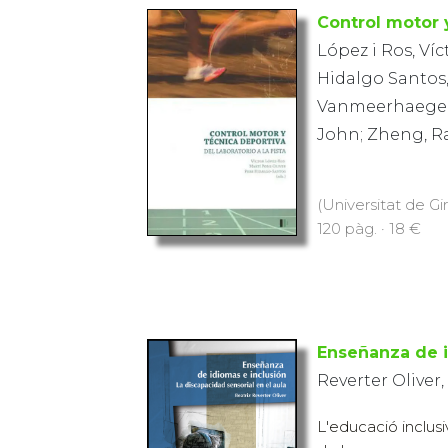
Control motor 
López i Ros, Víc
Hidalgo Santos, 
Vanmeerhaege, 
John; Zheng, Ra
(Universitat de Gi
120 pàg. · 18 €
Enseñanza de i
Reverter Oliver,
L'educació inclusi