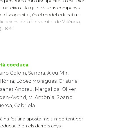
es persones amb discapacitat a estudiar
a mateixa aula que els seus companys
e discapacitat, és el model educatiu ...
licacions de la Universitat de València,
) · 8 €
vià coeduca
ano Colom, Sandra; Alou Mir,
·lònia; López Moragues, Cristina;
sanet Andreu, Margalida; Oliver
den-Avond, M. Antònia; Spano
ueroa, Gabriela
ià ha fet una aposta molt important per
oeducació en els darrers anys,