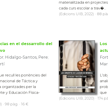
materialitzada en projectes
cada curs escolar a trav�...
(Edicions UIB, 2022) · 88 pàg
ias en el dessarrollo del
Los
ivo
act
or; Hidalgo-Santos, Pere;
Fort
rtí
Mar
que recull les ponències del
L'ob
rnacional de Táctica y
anali
 organitzades per la
prob
te y Educación Física-
que 
(Edicions UIB, 2020) · 174 pà
 · 98 pàg. · 16 €