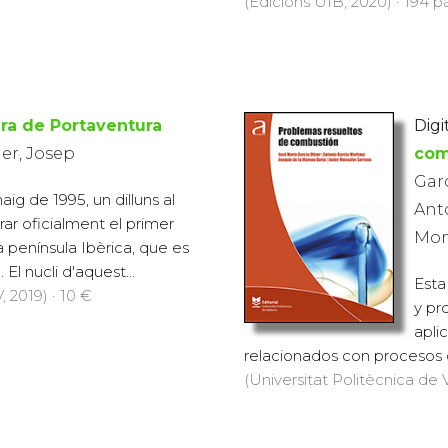
(Edicions UIB, 2020) · 194 pà
ra de Portaventura
Digit
ier, Josep
com
Garc
aig de 1995, un dilluns al
Ant
rar oficialment el primer
Mon
 península Ibèrica, que es
 El nucli d'aquest...
Esta
 2019) · 10 €
y pr
apli
relacionados con procesos d
(Universitat Politècnica de V