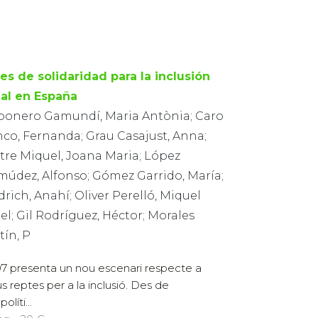
es de solidaridad para la inclusión
ial en España
bonero Gamundí, Maria Antònia; Caro
nco, Fernanda; Grau Casajust, Anna;
tre Miquel, Joana Maria; López
múdez, Alfonso; Gómez Garrido, María;
drich, Anahí; Oliver Perelló, Miquel
l; Gil Rodríguez, Héctor; Morales
tín, P
2007 presenta un nou escenari respecte a
us reptes per a la inclusió. Des de
olíti...