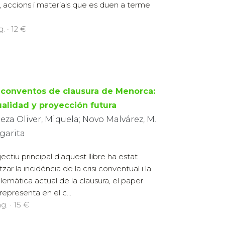
, accions i materials que es duen a terme
. · 12 €
 conventos de clausura de Menorca:
ualidad y proyección futura
eza Oliver, Miquela; Novo Malvárez, M.
garita
jectiu principal d’aquest llibre ha estat
tzar la incidència de la crisi conventual i la
lemàtica actual de la clausura, el paper
representa en el c...
g. · 15 €