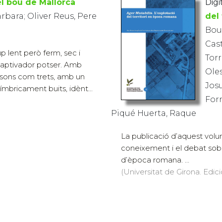
l bou de Mallorca
Digi
rbara; Oliver Reus, Pere
del
Bouz
Cast
p lent però ferm, sec i
Torr
 captivador potser. Amb
Oles
 sons com trets, amb un
Josu
tímbricament buits, idènt...
Forn
Piqué Huerta, Raque
La publicació d’aquest volum
coneixement i el debat sobre
d’època romana. ...
(Universitat de Girona. Edic