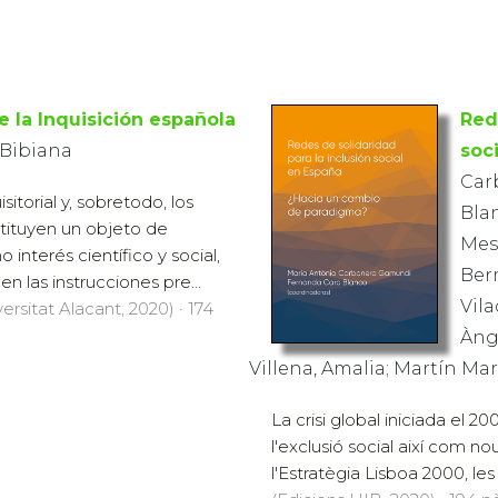
e la Inquisición española
Red
 Bibiana
soc
Car
isitorial y, sobretodo, los
Bla
tituyen un objeto de
Mes
interés científico y social,
Ber
 las instrucciones pre...
Vila
ersitat Alacant, 2020) · 174
Ànge
Villena, Amalia; Martín Mar
La crisi global iniciada el 
l'exclusió social així com no
l'Estratègia Lisboa 2000, les p