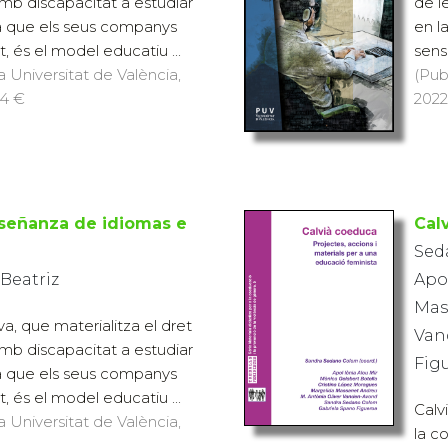
mb discapacitat a estudiar
de l
a que els seus companys
en l
, és el model educatiu ...
sens
a Universitat de València,
(Pub
14 €
2022
señanza de idiomas e
Cal
Sed
 Beatriz
Apol
Mas
va, que materialitza el dret
Van
mb discapacitat a estudiar
Fig
a que els seus companys
, és el model educatiu ...
Calv
a Universitat de València,
la c