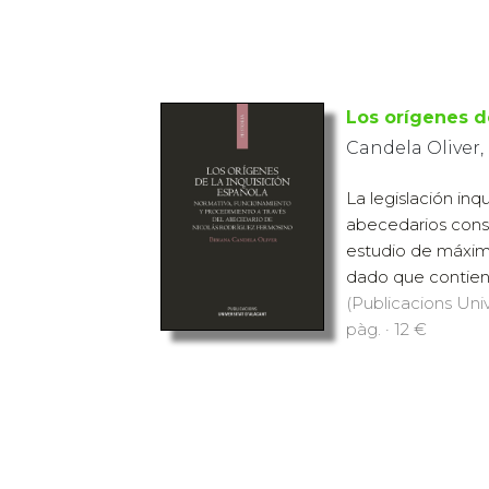
Los orígenes d
Candela Oliver,
La legislación inqu
abecedarios cons
estudio de máximo 
dado que contienen
(Publicacions Univ
pàg. · 12 €