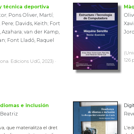
y técnica deportiva
Màq
tor; Pons Oliver, Martí;
Oliv
Pere; Davids, Keith; Fort
Xavi
Azahara; van der Kamp,
Jord
n; Font Lladó, Raquel
(Uni
126 
rona. Edicions UdG, 2023) ·
diomas e inclusión
Digit
 Beatriz
Reve
va, que materialitza el dret
L'ed