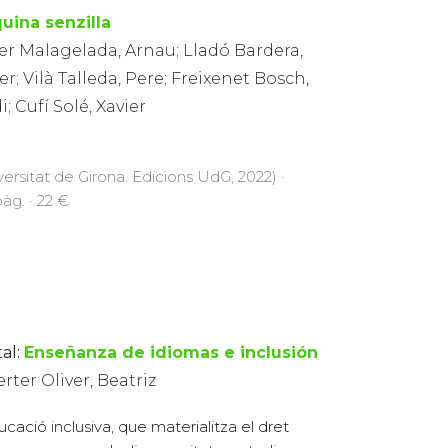
uina senzilla
er Malagelada, Arnau; Lladó Bardera,
er; Vilà Talleda, Pere; Freixenet Bosch,
i; Cufí Solé, Xavier
versitat de Girona. Edicions UdG, 2022) ·
pàg. · 22 €
al:
Enseñanza de idiomas e inclusión
rter Oliver, Beatriz
ucació inclusiva, que materialitza el dret