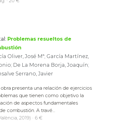
g. · 20 €
al:
Problemas resueltos de
bustión
ía Oliver, José Mª; García Martínez,
onio; De La Morena Borja, Joaquín;
salve Serrano, Javier
 obra presenta una relación de ejercicios
oblemas que tienen como objetivo la
cación de aspectos fundamentales
e combustión. A travé...
alència, 2019) · 6 €