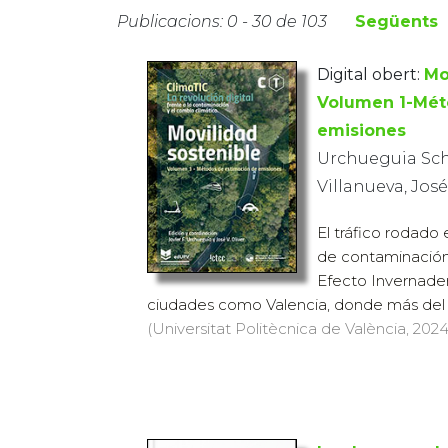
Publicacions: 0 - 30 de 103
Següents
Digital obert:
Mo
Volumen 1-Mét
emisiones
Urchueguia Schö
Villanueva, Jos
El tráfico rodado 
de contaminación
Efecto Invernade
ciudades como Valencia, donde más del 6
(Universitat Politècnica de València, 2024)