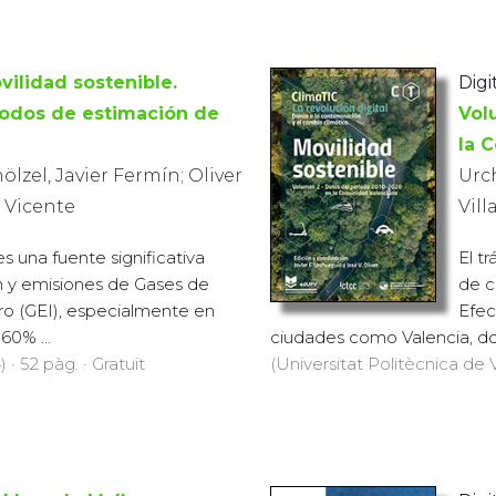
vilidad sostenible.
Digi
odos de estimación de
Vol
la 
lzel, Javier Fermín; Oliver
Urch
é Vicente
Vill
es una fuente significativa
El t
 y emisiones de Gases de
de c
ro (GEI), especialmente en
Efec
0% ...
ciudades como Valencia, do
 · 52 pàg. · Gratuït
(Universitat Politècnica de V