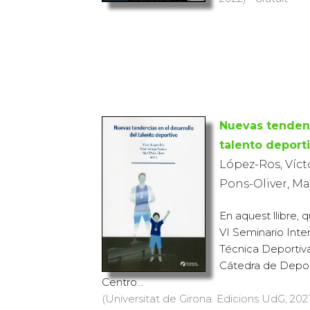
Nuevas tendenc
talento deport
López-Ros, Víct
Pons-Oliver, Ma
En aquest llibre, 
VI Seminario Inte
Técnica Deportiva
Cátedra de Depor
Centro...
(Universitat de Girona. Edicions UdG, 2021)