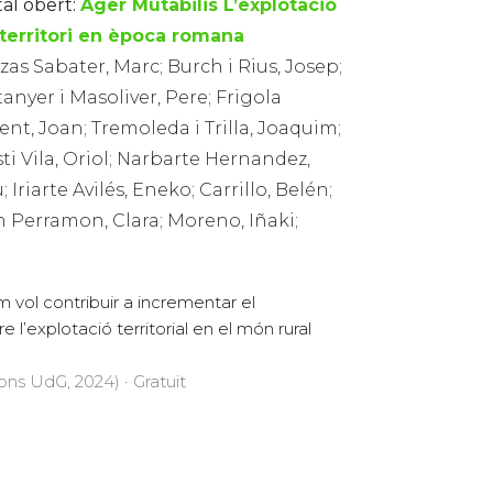
tal obert:
Ager Mutabilis L’explotació
 territori en època romana
as Sabater, Marc; Burch i Rius, Josep;
anyer i Masoliver, Pere; Frigola
ent, Joan; Tremoleda i Trilla, Joaquim;
ti Vila, Oriol; Narbarte Hernandez,
; Iriarte Avilés, Eneko; Carrillo, Belén;
 Perramon, Clara; Moreno, Iñaki;
 vol contribuir a incrementar el
 l’explotació territorial en el món rural
ions UdG, 2024) · Gratuït