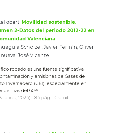
tal obert:
Movilidad sostenible.
umen 2-Datos del periodo 2012-22 en
Comunidad Valenciana
ueguia Schölzel, Javier Fermín; Oliver
anueva, José Vicente
ráfico rodado es una fuente significativa
ontaminación y emisiones de Gases de
to Invernadero (GEI), especialmente en
nde más del 60% ...
alència, 2024) · 84 pàg. · Gratuït