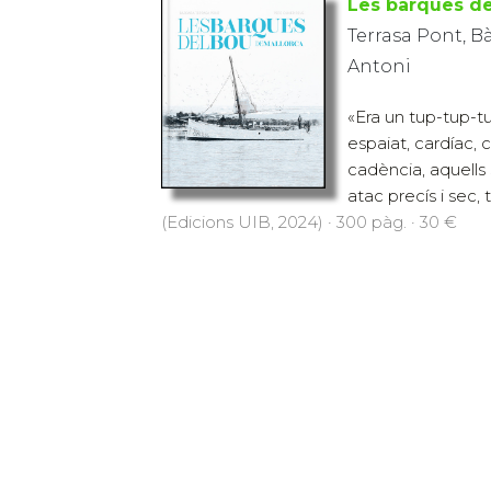
Les barques de
Terrasa Pont, Bà
Antoni
«Era un tup-tup-tu
espaiat, cardíac,
cadència, aquells
atac precís i sec, 
(Edicions UIB, 2024) · 300 pàg. · 30 €