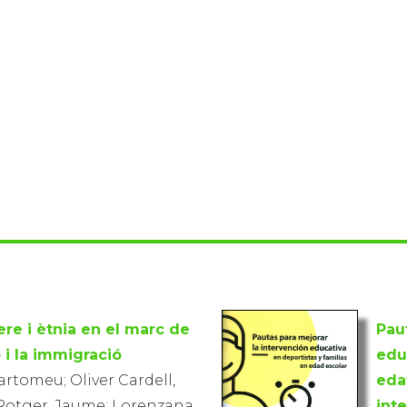
ere i ètnia en el marc de
Paut
ó i la immigració
edu
artomeu; Oliver Cardell,
eda
 Rotger, Jaume; Lorenzana
int