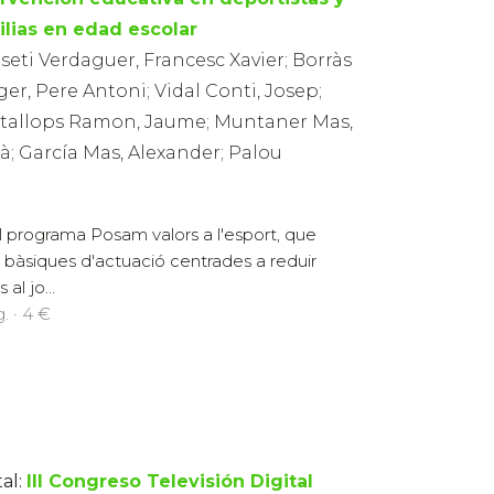
ilias en edad escolar
eti Verdaguer, Francesc Xavier; Borràs
er, Pere Antoni; Vidal Conti, Josep;
tallops Ramon, Jaume; Muntaner Mas,
à; García Mas, Alexander; Palou
 programa Posam valors a l'esport, que
es bàsiques d'actuació centrades a reduir
al jo...
. · 4 €
al:
III Congreso Televisión Digital