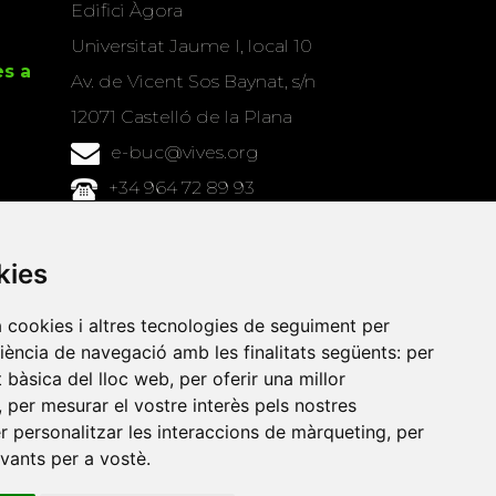
Edifici Àgora
Universitat Jaume I, local 10
es a
Av. de Vicent Sos Baynat, s/n
12071 Castelló de la Plana
e-buc@vives.org
+34 964 72 89 93
Amb el suport
kies
de
a cookies i altres tecnologies de seguiment per
riència de navegació amb les finalitats següents:
per
at bàsica del lloc web
,
per oferir una millor
,
per mesurar el vostre interès pels nostres
er personalitzar les interaccions de màrqueting
,
per
evants per a vostè
.