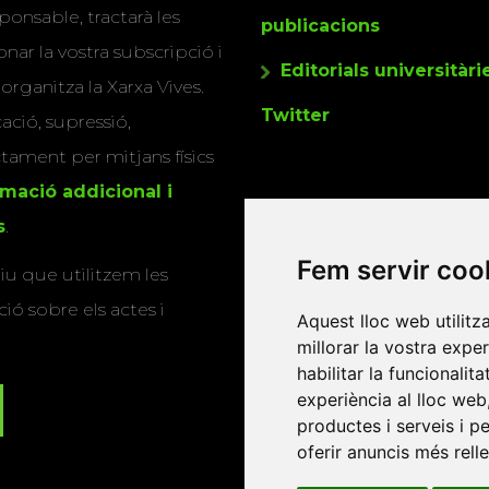
ponsable, tractarà les
publicacions
nar la vostra subscripció i
Editorials universitàri
 organitza la Xarxa Vives.
Twitter
cació, supressió,
actament per mitjans físics
rmació addicional i
s
.
Fem servir coo
u que utilitzem les
ió sobre els actes i
Aquest lloc web utilitz
millorar la vostra expe
habilitar la funcionalit
experiència al lloc web
productes i serveis i p
oferir anuncis més rell