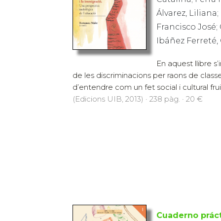
Álvarez, Liliana
Francisco José; 
Ibáñez Ferreté,
En aquest llibre s’
de les discriminacions per raons de class
d’entendre com un fet social i cultural fruit
(Edicions UIB, 2013) · 238 pàg. · 20 €
Cuaderno práct