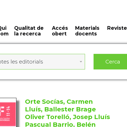
Qui
Qualitat de
Accés
Materials
Reviste
som
la recerca
obert
docents
Cerca
tes les editorials
Orte Socías, Carmen
Lluís, Ballester Brage
Oliver Torelló, Josep Lluís
Pascual Barrio, Belén