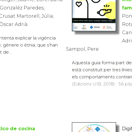
; Gonzaléz Paredes,
fam
Crusat Martorell, Júlia;
Pons
 Òscar Adrià
Rotg
Can
intenta explicar la vigència
Adri
e, gènere o ètnia, que s’han
Sampol, Pere
 de...
Aquesta guia forma part del
està constituït per tres líni
els comportaments contraris 
(Edicions UIB, 2018) · 56 pàg
ico de cocina
Digit