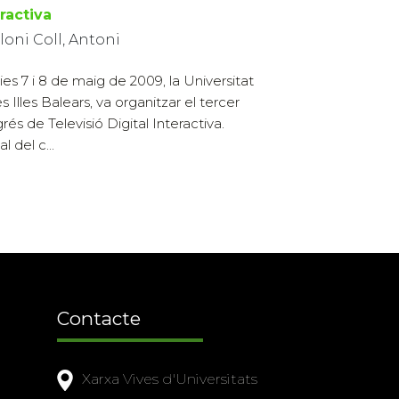
ractiva
loni Coll, Antoni
dies 7 i 8 de maig de 2009, la Universitat
s Illes Balears, va organitzar el tercer
rés de Televisió Digital Interactiva.
l del c...
Contacte
Xarxa Vives d'Universitats