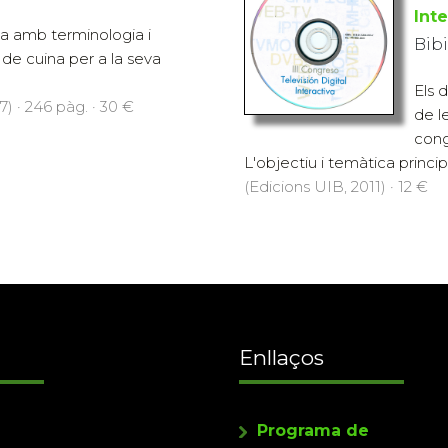
Inte
a amb terminologia i
Bibi
de cuina per a la seva
Els 
7) · 246 pàg. · 30 €
de le
cong
L'objectiu i temàtica principa
(Edicions UIB, 2011) · 12 €
Enllaços
Programa de