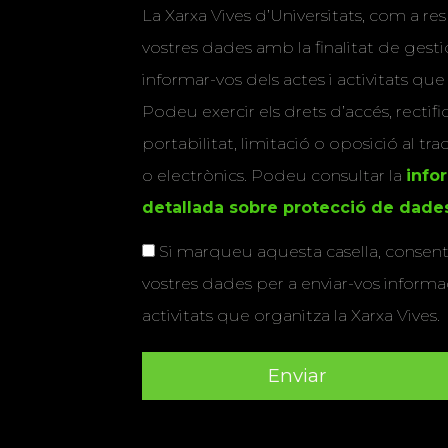
La Xarxa Vives d’Universitats, com a res
vostres dades amb la finalitat de gestio
informar-vos dels actes i activitats que
Podeu exercir els drets d’accés, rectifi
portabilitat, limitació o oposició al tr
o electrònics. Podeu consultar la
info
detallada sobre protecció de dade
Si marqueu aquesta casella, consenti
vostres dades per a enviar-vos informac
activitats que organitza la Xarxa Vives.