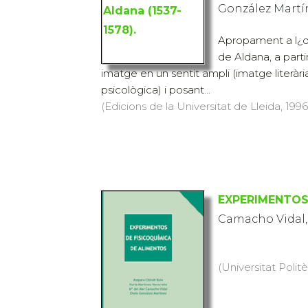
González Martí
Apropament a l¿o
de Aldana, a partir
imatge en un sentit ampli (imatge literàr
psicològica) i posant...
(Edicions de la Universitat de Lleida, 1996)
EXPERIMENTOS
Camacho Vidal, 
(Universitat Polit