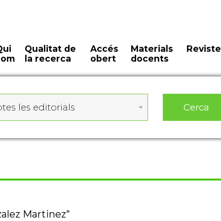
Qui
Qualitat de
Accés
Materials
Reviste
som
la recerca
obert
docents
Cerca
tes les editorials
zalez Martinez"