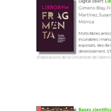
Digital obert:
Li
Gimeno Blay, Fr
Martínez, Susan
Mónica
Molts llibres antic
incunables i manus
exposats, des de
deteriorament. S’
(Publicacions de la Universitat de València
Bases cientific