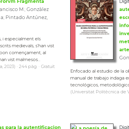
brorvm Fragmenta
Digit
ancisco M.; Gonzàlez
aute
a; Pintado Antúnez,
esc
inf
inv
s, i especialment els
met
crits medievals, s’han vist
art
 bon començament, al
Gon
han vist malmesos...
, 2023) · 244 pàg. · Gratuït
Enfocado al estudio de la ob
manual de trabajo indaga e
tecnológicos, metodológicos,
(Universitat Politècnica de V
as para la autentificacion
Digit