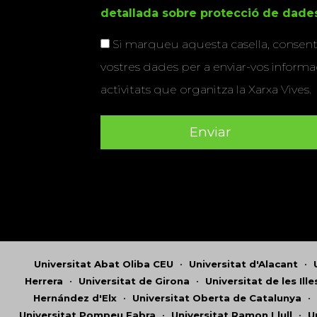
detallada sobre protecció de dade
Si marqueu aquesta casella, consenti
vostres dades per a enviar-vos informac
activitats que organitza la Xarxa Vives.
Universitat Abat Oliba CEU
•
Universitat d'Alacant
•
Herrera
•
Universitat de Girona
•
Universitat de les Ill
Hernández d'Elx
•
Universitat Oberta de Catalunya
•
Universitat Pompeu Fabra
•
Universitat Ramon Llull
•
U