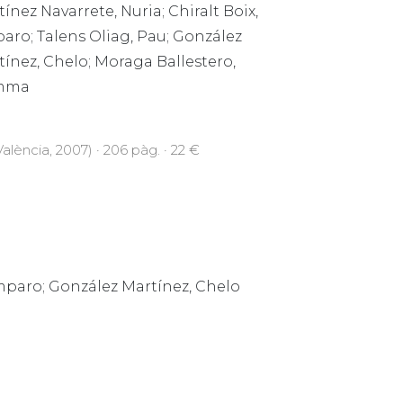
ínez Navarrete, Nuria; Chiralt Boix,
aro; Talens Oliag, Pau; González
ínez, Chelo; Moraga Ballestero,
mma
alència, 2007) · 206 pàg. · 22 €
Amparo; González Martínez, Chelo