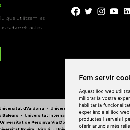
s
.
u que utilitzem les
ió sobre els actes i
Fem servir coo
Aquest lloc web utilitz
millorar la vostra expe
habilitar la funcionalit
Universitat d'Andorra
•
Universitat Autònoma de Barcelona
experiència al lloc web
es Balears
•
Universitat Internacional de Catalunya
•
Univers
productes i serveis i p
Universitat de Perpinyà Via Domitia
•
Universitat Politècni
oferir anuncis més rell
niversitat Rovira i Virgili
•
Universitat de Sàsser
•
Universita