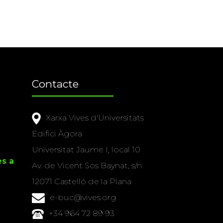
Contacte
Xarxa Vives d'Universitats
Edifici Àgora
Universitat Jaume I, local 10
es a
Av. de Vicent Sos Baynat, s/n
12071 Castelló de la Plana
e-buc@vives.org
+34 964 72 89 93