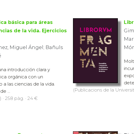
ca básica para áreas
Lib
ncias de la vida. Ejercicios
Gim
Mar
nez, Miguel Ángel; Bañuls
Món
é
Molts
incu
una introducción clara y
expo
mica orgánica con un
dete
a las ciencias de la vida.
(Publicacions de la Universit
e ...
 · 258 pàg. · 24 €