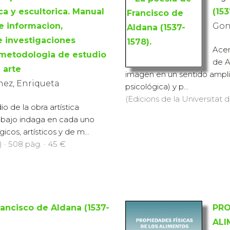
ca y escultorica. Manual
(153
e informacion,
Gon
e investigaciones
Acer
a metodologia de estudio
de A
 arte
imagen en un sentido ampli
nez, Enriqueta
psicológica) y p...
(Edicions de la Universitat d
o de la obra artística
rabajo indaga en cada uno
os, artísticos y de m...
) · 508 pàg. · 45 €
rancisco de Aldana (1537-
PRO
ALI