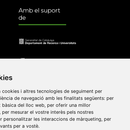
Amb el suport
de
kies
a cookies i altres tecnologies de seguiment per
riència de navegació amb les finalitats següents:
per
at bàsica del lloc web
,
per oferir una millor
•
Universitat de Barcelona
•
Universitat CEU Cardenal
,
per mesurar el vostre interès pels nostres
itat Jaume I
•
Universitat de Lleida
•
Universitat Miguel
er personalitzar les interaccions de màrqueting
,
per
ca de Catalunya
•
Universitat Politècnica de València
•
evants per a vostè
.
t de València
•
Universitat de Vic - Universitat Central de