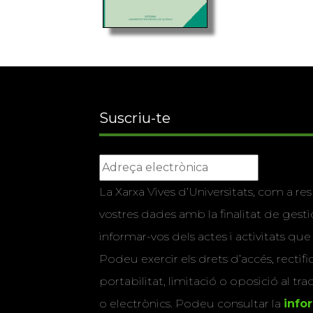
Suscriu-te
La Xarxa Vives d’Universitats, com a res
vostres dades amb la finalitat de gestio
informar-vos dels actes i activitats que
Podeu exercir els drets d’accés, rectifi
portabilitat, limitació o oposició al tr
o electrònics. Podeu consultar la
info