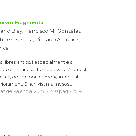
rorvm Fragmenta
eno Blay, Francisco M.; Gonzàlez
tínez, Susana; Pintado Antúnez,
ica
 llibres antics, i especialment els
nables i manuscrits medievals, s’han vist
sats, des de bon començament, al
riorament. S’han vist malmesos...
at de València, 2023) · 240 pàg. · 25 €