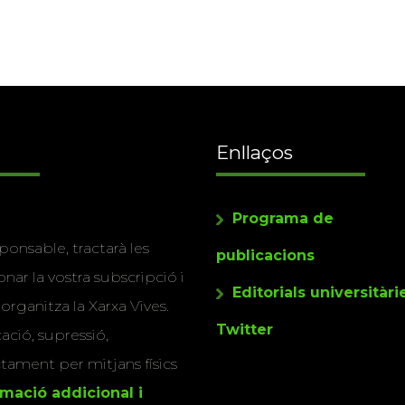
Enllaços
Programa de
ponsable, tractarà les
publicacions
nar la vostra subscripció i
Editorials universitàri
 organitza la Xarxa Vives.
Twitter
cació, supressió,
actament per mitjans físics
rmació addicional i