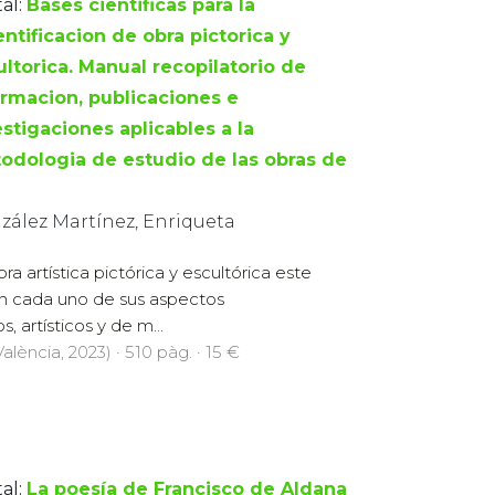
al:
Bases cientificas para la
ntificacion de obra pictorica y
ultorica. Manual recopilatorio de
ormacion, publicaciones e
estigaciones aplicables a la
odologia de estudio de las obras de
e
zález Martínez, Enriqueta
ra artística pictórica y escultórica este
n cada uno de sus aspectos
 artísticos y de m...
alència, 2023) · 510 pàg. · 15 €
al:
La poesía de Francisco de Aldana