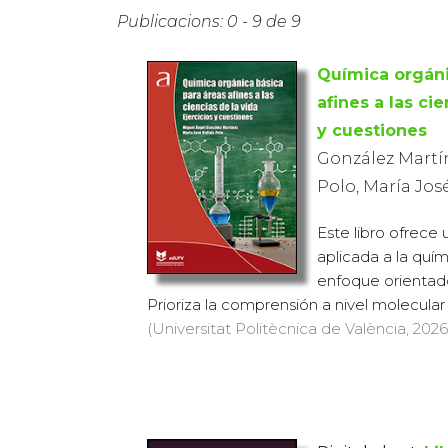
Publicacions: 0 - 9 de 9
Química orgáni
afines a las cie
y cuestiones
González Martí
Polo, María Jos
Este libro ofrece 
aplicada a la quí
enfoque orientado 
Prioriza la comprensión a nivel molecular d
(Universitat Politècnica de València, 2026)