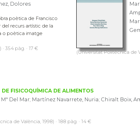
nez, Dolores
Mart
Amp
bra poètica de Francisco
Mart
 del recurs artístic de la
Ge
ia o poètica imatge
 · 354 pàg. · 17 €
(Universitat Politècnica de V
 DE FISICOQUÍMICA DE ALIMENTOS
Mª Del Mar; Martínez Navarrete, Nuria; Chiralt Boix, 
ècnica de València, 1998) · 188 pàg. · 14 €