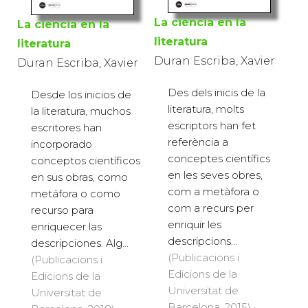
La ciència en la
La ciencia en la
literatura
literatura
Duran Escriba, Xavier
Duran Escriba, Xavier
Des dels inicis de la
Desde los inicios de
literatura, molts
la literatura, muchos
escriptors han fet
escritores han
referència a
incorporado
conceptes científics
conceptos científicos
en les seves obres,
en sus obras, como
com a metàfora o
metáfora o como
com a recurs per
recurso para
enriquir les
enriquecer las
descripcions...
descripciones. Alg...
(Publicacions i
(Publicacions i
Edicions de la
Edicions de la
Universitat de
Universitat de
Barcelona, 2015) ·