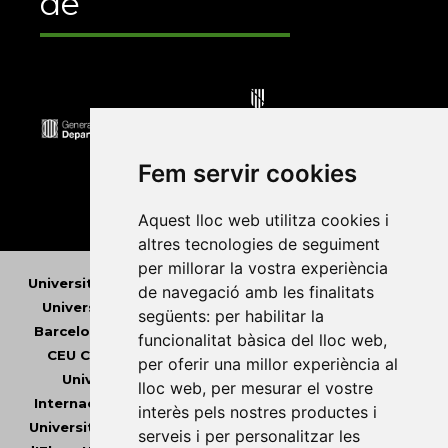
de
Fem servir cookies
Aquest lloc web utilitza cookies i
altres tecnologies de seguiment
per millorar la vostra experiència
Universitat Abat Oliba CEU
•
Universitat d'Alacant
•
de navegació amb les finalitats
Universitat d'Andorra
•
Universitat Autònoma de
següents:
per habilitar la
Barcelona
•
Universitat de Barcelona
•
Universitat
funcionalitat bàsica del lloc web
,
CEU Cardenal Herrera
•
Universitat de Girona
•
per oferir una millor experiència al
Universitat de les Illes Balears
•
Universitat
lloc web
,
per mesurar el vostre
Internacional de Catalunya
•
Universitat Jaume I
•
interès pels nostres productes i
Universitat de Lleida
•
Universitat Miguel Hernández
serveis i per personalitzar les