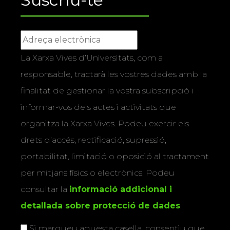
La Xarxa Vives d’Universitats, com a
responsable, tractarà les vostres dades amb la
finalitat de gestionar la vostra subscripció i
informar-vos dels actes i activitats que
organitza la Xarxa Vives. Podeu exercir els
drets d’accés, rectificació, supressió,
portabilitat, limitació o oposició al tractament
per mitjans físics o electrònics. Podeu
consultar la
informació addicional i
detallada sobre protecció de dades
.
Si marqueu aquesta casella, consentiu que