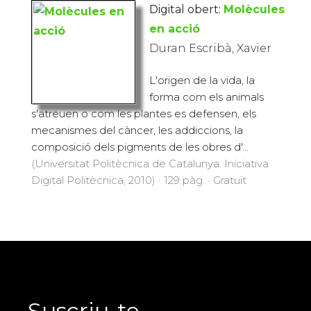
Digital obert:
Molècules
en acció
Duran Escribà, Xavier
L'origen de la vida, la
forma com els animals
s'atreuen o com les plantes es defensen, els
mecanismes del càncer, les addiccions, la
composició dels pigments de les obres d'...
(Universitat Politècnica de Catalunya. Iniciativa
Digital Politècnica, 2010) · 129 pàg. · Gratuït
Suscriu-te