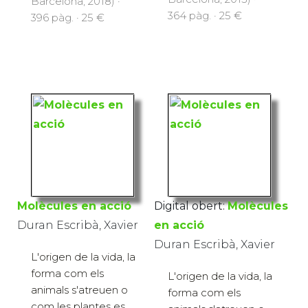
Barcelona, 2018) ·
364 pàg. · 25 €
396 pàg. · 25 €
Molècules en acció
Digital obert:
Molècules
Duran Escribà, Xavier
en acció
Duran Escribà, Xavier
L'origen de la vida, la
forma com els
L'origen de la vida, la
animals s'atreuen o
forma com els
com les plantes es