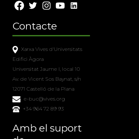
Contacte
Xarxa Vives d'Universitats
Edifici Àgora
Universitat Jaume I, local 10
Av. de Vicent Sos Baynat, s/n
12071 Castelló de la Plana
e-buc@vives.org
+34 964 72 89 93
Amb el suport