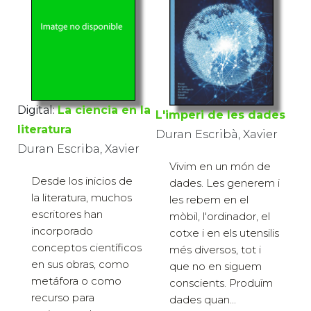
Digital:
La ciencia en la
L'imperi de les dades
literatura
Duran Escribà, Xavier
Duran Escriba, Xavier
Vivim en un món de
Desde los inicios de
dades. Les generem i
la literatura, muchos
les rebem en el
escritores han
mòbil, l'ordinador, el
incorporado
cotxe i en els utensilis
conceptos científicos
més diversos, tot i
en sus obras, como
que no en siguem
metáfora o como
conscients. Produïm
recurso para
dades quan...