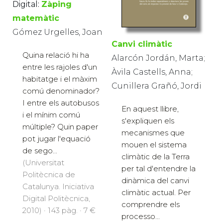
Digital:
Zàping
matemàtic
Gómez Urgelles, Joan
Canvi climàtic
Quina relació hi ha
Alarcón Jordán, Marta;
entre les rajoles d'un
Àvila Castells, Anna;
habitatge i el màxim
Cunillera Grañó, Jordi
comú denominador?
I entre els autobusos
En aquest llibre,
i el mínim comú
s'expliquen els
múltiple? Quin paper
mecanismes que
pot jugar l'equació
mouen el sistema
de sego...
climàtic de la Terra
(Universitat
per tal d'entendre la
Politècnica de
dinàmica del canvi
Catalunya. Iniciativa
climàtic actual. Per
Digital Politècnica,
comprendre els
2010) · 143 pàg. · 7 €
processo...