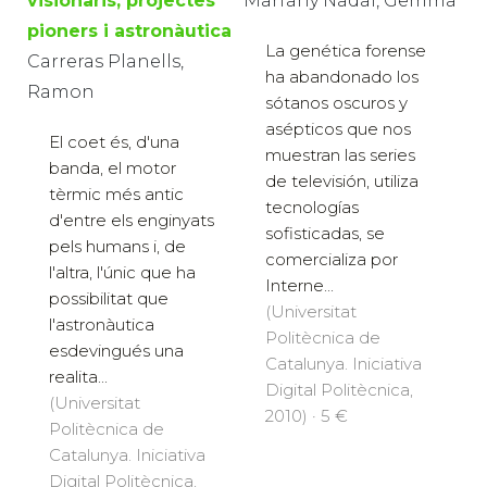
visionaris, projectes
Marfany Nadal, Gemma
pioners i astronàutica
La genética forense
Carreras Planells,
ha abandonado los
Ramon
sótanos oscuros y
asépticos que nos
El coet és, d'una
muestran las series
banda, el motor
de televisión, utiliza
tèrmic més antic
tecnologías
d'entre els enginyats
sofisticadas, se
pels humans i, de
comercializa por
l'altra, l'únic que ha
Interne...
possibilitat que
(Universitat
l'astronàutica
Politècnica de
esdevingués una
Catalunya. Iniciativa
realita...
Digital Politècnica,
(Universitat
2010) · 5 €
Politècnica de
Catalunya. Iniciativa
Digital Politècnica,