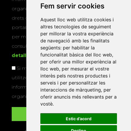
Fem servir cookies
organitza la Xarxa Vives. Podeu exercir els
drets d’accés, rectificació, supressió,
Aquest lloc web utilitza cookies i
altres tecnologies de seguiment
portabilitat, limitació o oposició al tractament
per millorar la vostra experiència
per mitjans físics o electrònics. Podeu
de navegació amb les finalitats
consultar la
informació addicional i
següents:
per habilitar la
funcionalitat bàsica del lloc web
,
detallada sobre protecció de dades
.
per oferir una millor experiència al
Si marqueu aquesta casella, consentiu que
lloc web
,
per mesurar el vostre
interès pels nostres productes i
utilitzem les vostres dades per a enviar-vos
serveis i per personalitzar les
informació sobre els actes i activitats que
interaccions de màrqueting
,
per
organitza la Xarxa Vives.
oferir anuncis més rellevants per a
vostè
.
Estic d’acord
Declino