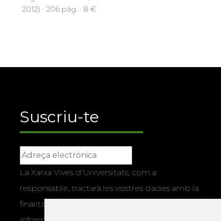
2012) · 206 pàg. · 8 €
Suscriu-te
La Xarxa Vives d’Universitats, com a
responsable, tractarà les vostres dades amb la
finalitat de gestionar la vostra subscripció i
informar-vos dels actes i activitats que