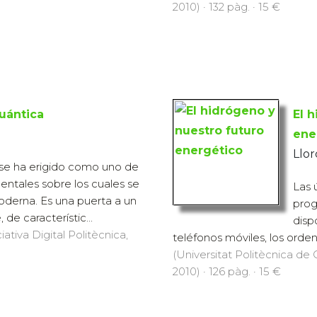
2010) · 132 pàg. · 15 €
cuántica
El 
ene
Llor
a se ha erigido como uno de
mentales sobre los cuales se
Las 
moderna. Es una puerta a un
prog
de característic...
disp
iativa Digital Politècnica,
teléfonos móviles, los orden
(Universitat Politècnica de C
2010) · 126 pàg. · 15 €