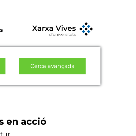
s
Cerca avançada
s en acció
utur