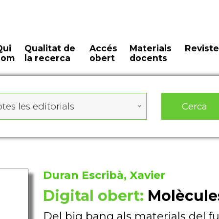
Qui
Qualitat de
Accés
Materials
Reviste
som
la recerca
obert
docents
Cerca
tes les editorials
Duran Escribà, Xavier
Digital obert:
Molècule
Del big bang als materials del f