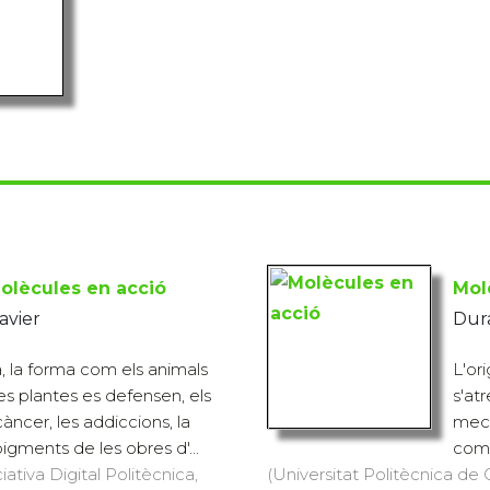
olècules en acció
Mol
avier
Dura
a, la forma com els animals
L'or
es plantes es defensen, els
s'at
ncer, les addiccions, la
meca
igments de les obres d'...
comp
iativa Digital Politècnica,
(Universitat Politècnica de C