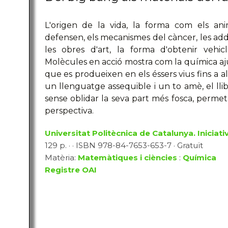
L'origen de la vida, la forma com els an
defensen, els mecanismes del càncer, les add
les obres d'art, la forma d'obtenir vehicl
Molècules en acció mostra com la química a
que es produeixen en els éssers vius fins a a
un llenguatge assequible i un to amè, el llib
sense oblidar la seva part més fosca, perme
perspectiva.
Universitat Politècnica de Catalunya. Iniciativ
129 p. · · ISBN 978-84-7653-653-7 · Gratuït
Matèria:
Matemàtiques i ciències
:
Química
Registre OAI