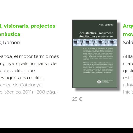
, visionaris, projectes
Arq
onàutica
mov
ls, Ramon
Sold
 banda, el motor tèrmic més
Al ll
enginyats pels humans i, de
mate
ha possibilitat que
quali
evingués una realita...
esta
ècnica de Catalunya.
(Uni
olitècnica, 2011) · 208 pàg. ·
Inici
25 €