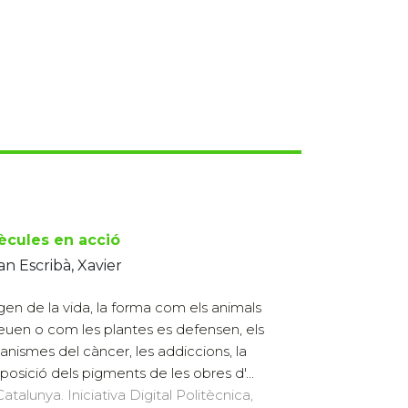
ècules en acció
n Escribà, Xavier
igen de la vida, la forma com els animals
reuen o com les plantes es defensen, els
nismes del càncer, les addiccions, la
osició dels pigments de les obres d'...
atalunya. Iniciativa Digital Politècnica,