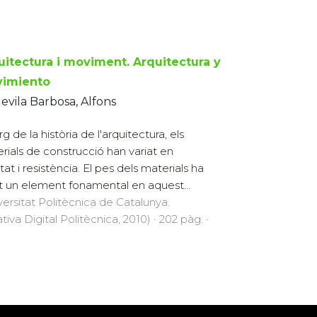
uitectura i moviment. Arquitectura y
imiento
evila Barbosa, Alfons
arg de la història de l'arquitectura, els
rials de construcció han variat en
tat i resistència. El pes dels materials ha
t un element fonamental en aquest...
versitat Politècnica de Catalunya.
ativa Digital Politècnica, 2010) · 202 pàg. ·