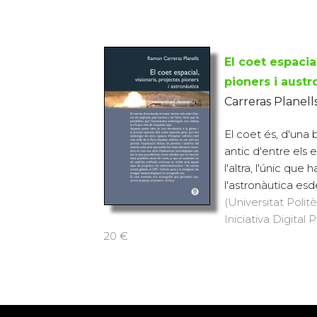
El coet espacial
pioners i austr
Carreras Planel
El coet és, d'una
antic d'entre els 
l'altra, l'únic que 
l'astronàutica esd
(Universitat Polit
Iniciativa Digital P
20 €