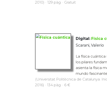
2010) · 129 pàg. · Gratuït
Digital:
Física 
Scarani, Valerio
La física cuántic
los pilares funda
asienta la física 
mundo fascinante, 
(Universitat Politècnica de Catalunya. Inic
2016) · 134 pàg. · 6 €