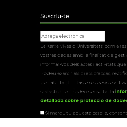
Suscriu-te
La Xarxa Vives d’Universitats, com a res
vostres dades amb la finalitat de gestio
informar-vos dels actes i activitats que
Podeu exercir els drets d’accés, rectifi
portabilitat, limitació o oposició al tr
o electrònics. Podeu consultar la
info
detallada sobre protecció de dade
Si marqueu aquesta casella, consenti
vostres dades per a enviar-vos informac