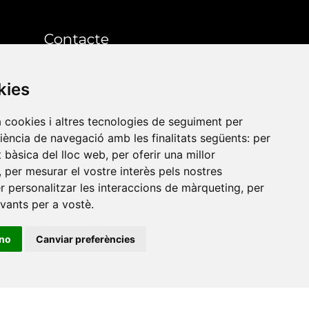
Contacte
Xarxa Vives d'Universitats
kies
Edifici Àgora
a cookies i altres tecnologies de seguiment per
Universitat Jaume I, local 10
riència de navegació amb les finalitats següents:
per
es a
Av. de Vicent Sos Baynat, s/n
at bàsica del lloc web
,
per oferir una millor
,
per mesurar el vostre interès pels nostres
12071 Castelló de la Plana
er personalitzar les interaccions de màrqueting
,
per
e-buc@vives.org
evants per a vostè
.
+34 964 72 89 93
ino
Canviar preferències
Amb el suport
de