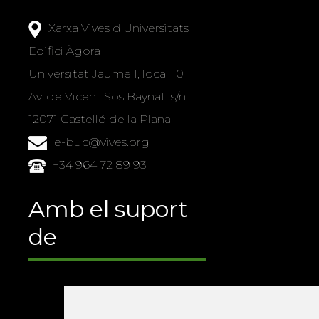
Xarxa Vives d'Universitats
Edifici Àgora
Universitat Jaume I, local 10
Av. de Vicent Sos Baynat, s/n
12071 Castelló de la Plana
e-buc@vives.org
+34 964 72 89 93
Amb el suport
de