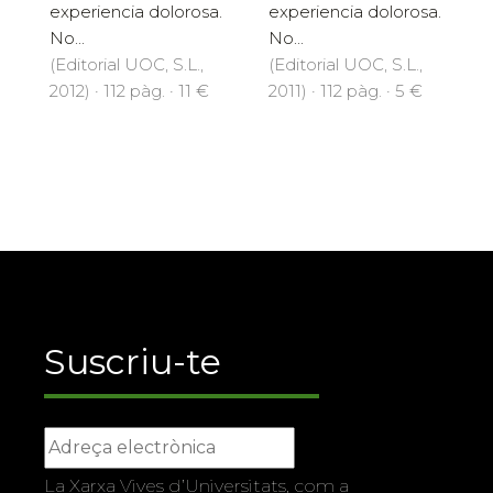
experiencia dolorosa.
experiencia dolorosa.
No...
No...
(Editorial UOC, S.L.,
(Editorial UOC, S.L.,
2012) · 112 pàg. · 11 €
2011) · 112 pàg. · 5 €
Suscriu-te
La Xarxa Vives d’Universitats, com a