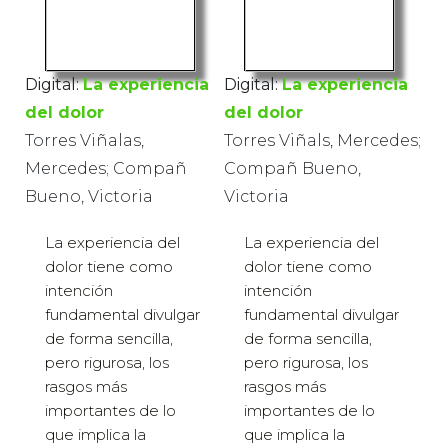
Digital:
La experiencia
Digital:
La experiencia
del dolor
del dolor
Torres Viñalas,
Torres Viñals, Mercedes;
Mercedes; Compañ
Compañ Bueno,
Bueno, Victoria
Victoria
La experiencia del
La experiencia del
dolor tiene como
dolor tiene como
intención
intención
fundamental divulgar
fundamental divulgar
de forma sencilla,
de forma sencilla,
pero rigurosa, los
pero rigurosa, los
rasgos más
rasgos más
importantes de lo
importantes de lo
que implica la
que implica la