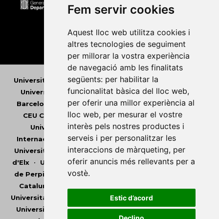
Fem servir cookies
Aquest lloc web utilitza cookies i
altres tecnologies de seguiment
per millorar la vostra experiència
de navegació amb les finalitats
següents:
per habilitar la
Universitat Abat Oliba CEU
•
Universitat d'Alacant
•
funcionalitat bàsica del lloc web
,
Universitat d'Andorra
•
Universitat Autònoma de
per oferir una millor experiència al
Barcelona
•
Universitat de Barcelona
•
Universitat
lloc web
,
per mesurar el vostre
CEU Cardenal Herrera
•
Universitat de Girona
•
interès pels nostres productes i
Universitat de les Illes Balears
•
Universitat
serveis i per personalitzar les
Internacional de Catalunya
•
Universitat Jaume I
•
interaccions de màrqueting
,
per
Universitat de Lleida
•
Universitat Miguel Hernández
oferir anuncis més rellevants per a
d'Elx
•
Universitat Oberta de Catalunya
•
Universitat
vostè
.
de Perpinyà Via Domitia
•
Universitat Politècnica de
Catalunya
•
Universitat Politècnica de València
•
Universitat Pompeu Fabra
•
Universitat Ramon Llull
•
Estic d’acord
Universitat Rovira i Virgili
•
Universitat de Sàsser
•
Declino