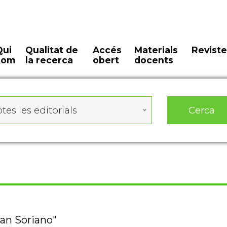
Qui
Qualitat de
Accés
Materials
Reviste
som
la recerca
obert
docents
Cerca
tes les editorials
dan Soriano"