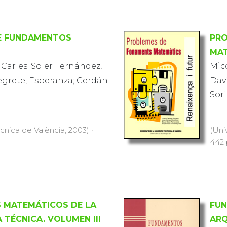
E FUNDAMENTOS
PRO
MA
 Carles; Soler Fernández,
Micó
egrete, Esperanza; Cerdán
Dav
Sor
ècnica de València, 2003) ·
(Uni
442 
 MATEMÁTICOS DE LA
FUN
TÉCNICA. VOLUMEN III
ARQ