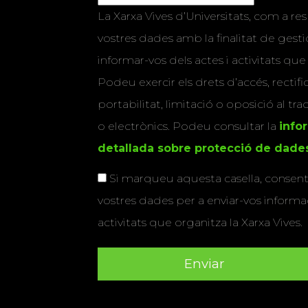
La Xarxa Vives d’Universitats, com a res
vostres dades amb la finalitat de gestio
informar-vos dels actes i activitats que
Podeu exercir els drets d’accés, rectifi
portabilitat, limitació o oposició al tr
o electrònics. Podeu consultar la
info
detallada sobre protecció de dade
Si marqueu aquesta casella, consenti
vostres dades per a enviar-vos informac
activitats que organitza la Xarxa Vives.