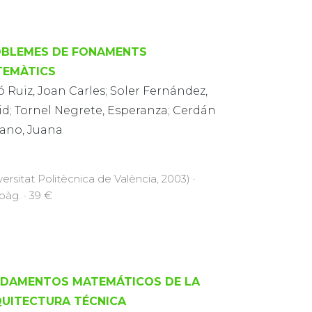
BLEMES DE FONAMENTS
TEMÀTICS
 Ruiz, Joan Carles; Soler Fernández,
id; Tornel Negrete, Esperanza; Cerdán
iano, Juana
versitat Politècnica de València, 2003) ·
pàg. · 39 €
DAMENTOS MATEMÁTICOS DE LA
UITECTURA TÉCNICA