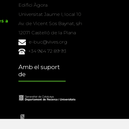
Edifici Àgora
Universitat Jaume I, local 10
es a
Av. de Vicent Sos Baynat, s/n
12071 Castelló de la Plana
e-buc@vives.org
+34 964 72 89 93
Amb el suport
de