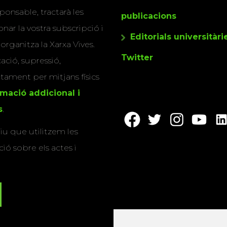
ponsable, tractarà les
publicacions
nar la vostra subscripció i
Editorials universitàri
 organitza la Xarxa Vives.
Twitter
cació, supressió,
actament per mitjans físics
rmació addicional i
s
.
u que utilitzem les
ió sobre els actes i