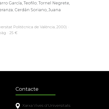
rro García, Teofilo; Tornel Negrete,
eranza; Cerdán Soriano, Juana
versitat Politècnica de València, 2000) ·
pàg. · 25 €
Contacte
Xarxa Vives d'Universitats