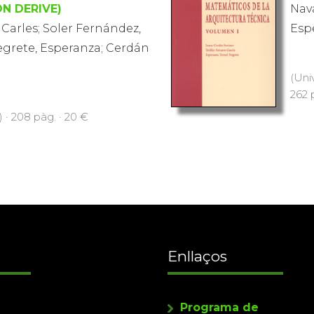
N DERIVE)
Nava
 Carles; Soler Fernández,
Esp
egrete, Esperanza; Cerdán
(Uni
262 
 · 208 pàg. · 20 €
Enllaços
Programa de