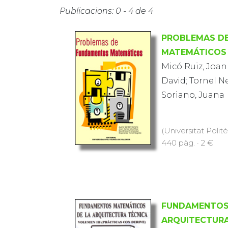
Publicacions: 0 - 4 de 4
PROBLEMAS D
MATEMÁTICOS
Micó Ruiz, Joan
David; Tornel N
Soriano, Juana
(Universitat Polit
440 pàg. · 2 €
FUNDAMENTOS
ARQUITECTURA 