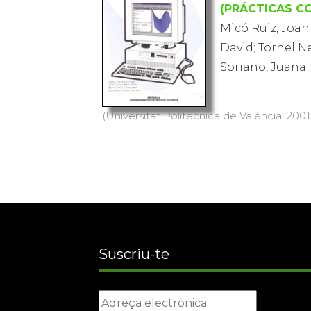
(PRÁCTICAS CO
Micó Ruiz, Joan
David; Tornel N
Soriano, Juana
(Universitat Politècnica de València, 2001)
Suscriu-te